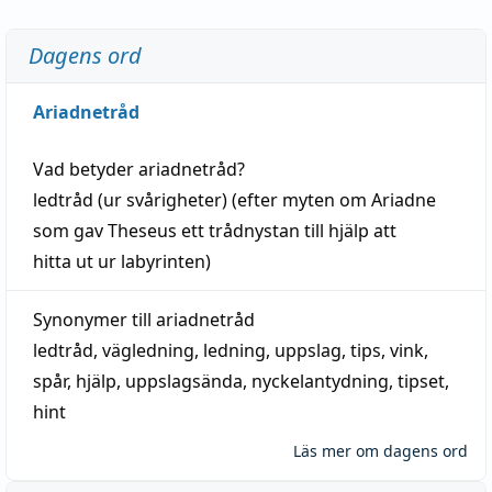
Dagens ord
Ariadnetråd
Vad betyder
ariadnetråd
?
ledtråd
(ur svårigheter) (efter myten om Ariadne
som gav Theseus ett trådnystan till
hjälp
att
hitta
ut ur labyrinten)
Synonymer till
ariadnetråd
ledtråd
,
vägledning
,
ledning
,
uppslag
,
tips
,
vink
,
spår
,
hjälp
,
uppslagsända
, nyckelantydning,
tipset
,
hint
Läs mer om dagens ord