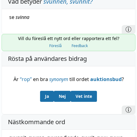
Vad betyder
svunnen, svunnit
?
se
svinna
Vill du föreslå ett nytt ord eller rapportera ett fel?
Föreslå
Feedback
Rösta på användares bidrag
Är
“
rop
”
en bra
synonym
till ordet
auktionsbud
?
Ja
Nej
Vet inte
Nästkommande ord