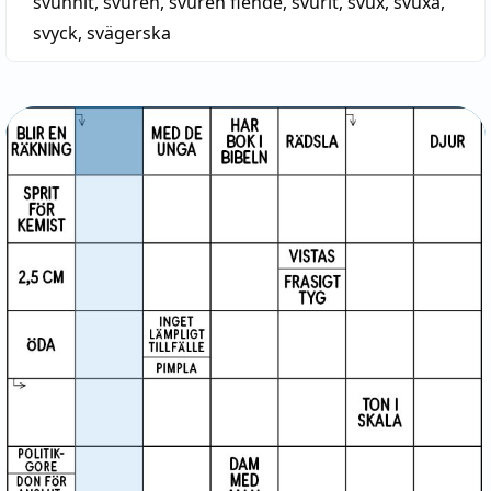
svunnit
,
svuren
,
svuren fiende
,
svurit
,
svux
,
svuxa
,
svyck
,
svägerska