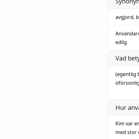
Synonym
avgjord
,
b
Användar
edlig
Vad bet
(egentlig 
oförsonli
Hur anv
Kim var e
med stor 