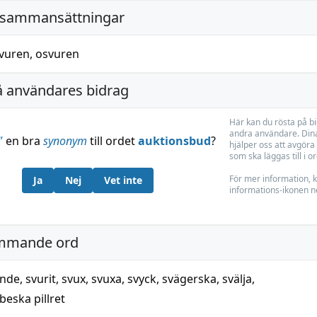
 sammansättningar
vuren
,
osvuren
å användares bidrag
Här kan du rösta på b
andra användare. Dina
”
en bra
synonym
till ordet
auktionsbud
?
hjälper oss att avgöra 
som ska läggas till i o
För mer information, k
Ja
Nej
Vet inte
informations-ikonen n
mmande ord
ende
,
svurit
,
svux
,
svuxa
,
svyck
,
svägerska
,
svälja
,
 beska pillret