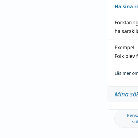
Ha sina r
Förklarin
ha särski
Exempel
Folk blev
Läs mer om
Mina sö
Rens
sö