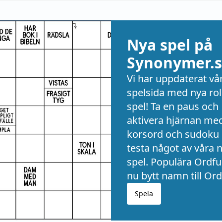
Nya spel på
Synonymer.s
Vi har uppdaterat vå
spelsida med nya rol
spel! Ta en paus och
aktivera hjärnan me
korsord och sudoku 
testa något av våra 
spel. Populära Ordful
nu bytt namn till Ord
Spela