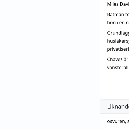
Miles Dav
Batman fö
hon i en 
Grundlägg
husläkars
privatiser
Chavez är
vänsterall
Liknande
osvuren
,