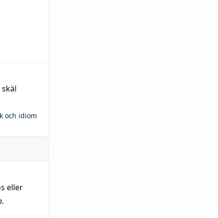
 skäl
ck och idiom
s eller
n
.