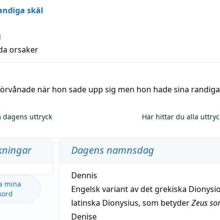
andiga skäl
g
lda orsaker
 förvånade när hon sade upp sig men hon hade sina randiga
 dagens uttryck
Här hittar du alla uttry
kningar
Dagens namnsdag
Dennis
a mina
Engelsk variant av det grekiska Dionysio
kord
latinska Dionysius, som betyder
Zeus so
Denise