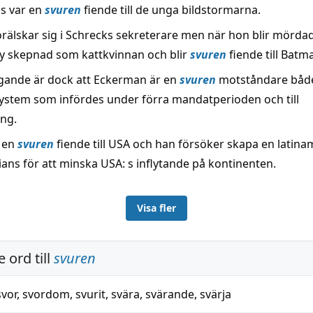
is var en
svuren
fiende till de unga bildstormarna.
rälskar sig i Schrecks sekreterare men när hon blir mörda
ny skepnad som kattkvinnan och blir
svuren
fiende till Batm
ande är dock att Eckerman är en
svuren
motståndare både 
ystem som infördes under förra mandatperioden och till
ing.
 en
svuren
fiende till USA och han försöker skapa en latin
ians för att minska USA: s inflytande på kontinenten.
Visa fler
 ord till
svuren
svor
,
svordom
,
svurit
,
svära
,
svärande
,
svärja