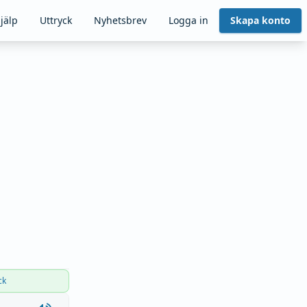
jälp
Uttryck
Nyhetsbrev
Logga in
Skapa konto
ck