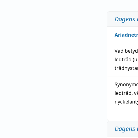
Dagens 
Ariadnet
Vad bety
ledtråd
(u
trådnystan
Synonymer
ledtråd
,
v
nyckelant
Dagens 