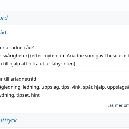
ord
råd
der
ariadnetråd
?
r svårigheter) (efter myten om Ariadne som gav Theseus et
 till
hjälp
att
hitta
ut ur labyrinten)
 till
ariadnetråd
ägledning
,
ledning
,
uppslag
,
tips
,
vink
,
spår
,
hjälp
,
uppslags
ydning,
tipset
,
hint
Läs mer o
uttryck