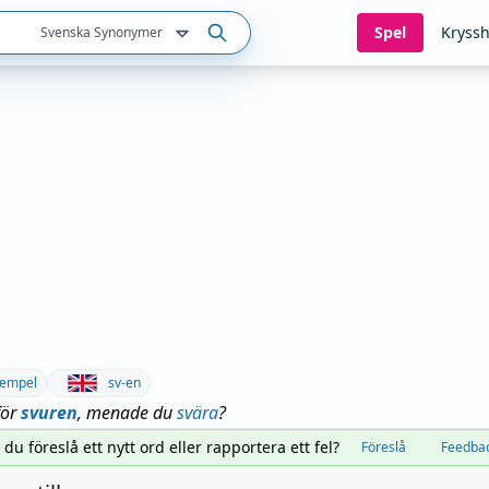
Spel
Kryssh
Svenska Synonymer
empel
sv-en
för
svuren
, menade du
svära
?
l du föreslå ett nytt ord eller rapportera ett fel?
Föreslå
Feedba