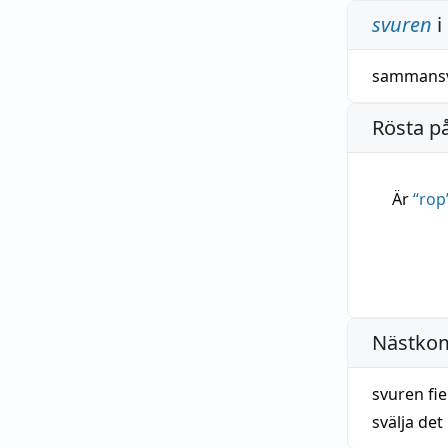
svuren
i
sammans
Rösta p
Är
“
rop
Nästko
svuren fi
svälja det