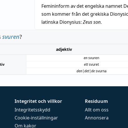
Femininform av det engelska namnet De
som kommer från det grekiska Dionysios
latinska Dionysius:
Zeus son
.
s
svuren
?
adjektiv
en
svuren
tiv
ett
svuret
den|det|de
svurna
Integritet och villkor
Residuum
Integritetsskydd
Allt om oss
Cookie-inställningar
Annonsera
Om kakor