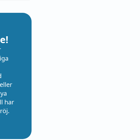
e!
r
iga
d
eller
nya
l har
röj.