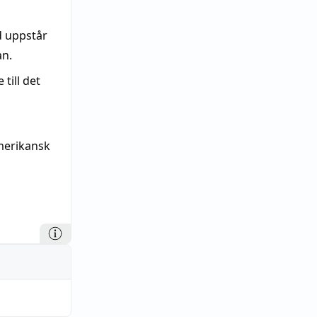
d uppstår
an.
till det
amerikansk