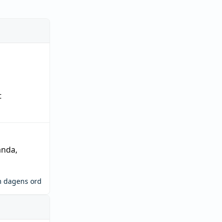
t
ända
,
m dagens ord