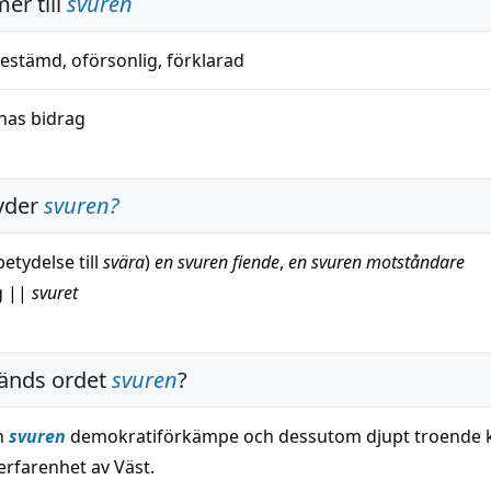
er till
svuren
estämd
,
oförsonlig
,
förklarad
nas bidrag
yder
svuren
?
betydelse till
svära
)
en svuren
fiende
,
en svuren
motståndare
g
||
svuret
änds ordet
svuren
?
n
svuren
demokratiförkämpe och dessutom djupt troende k
erfarenhet av Väst.