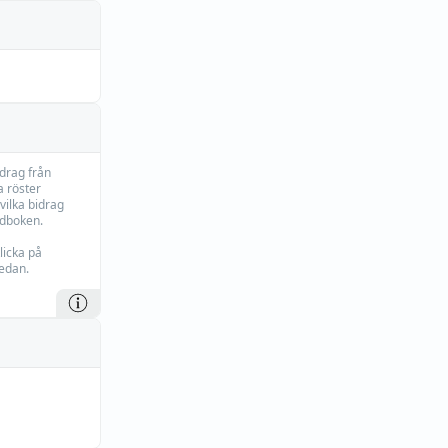
idrag från
 röster
vilka bidrag
rdboken.
licka på
edan.