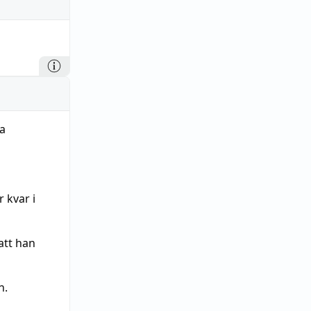
a
 kvar i
att han
n.