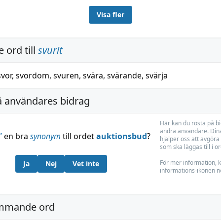
Visa fler
 ord till
svurit
svor
,
svordom
,
svuren
,
svära
,
svärande
,
svärja
å användares bidrag
Här kan du rösta på b
andra användare. Dina
”
en bra
synonym
till ordet
auktionsbud
?
hjälper oss att avgöra 
som ska läggas till i o
För mer information, k
Ja
Nej
Vet inte
informations-ikonen n
mmande ord