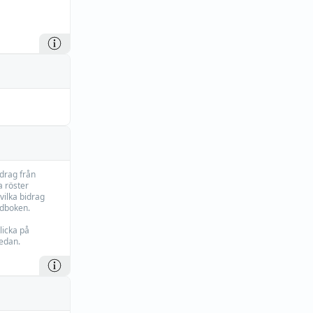
idrag från
 röster
vilka bidrag
rdboken.
licka på
edan.