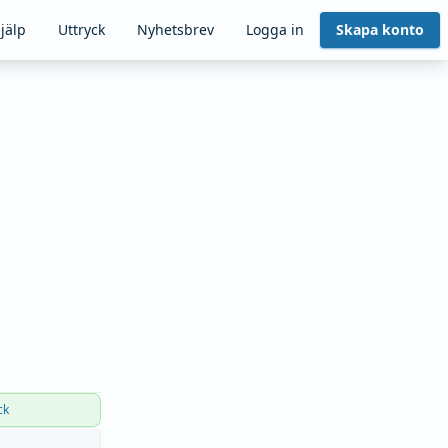
jälp
Uttryck
Nyhetsbrev
Logga in
Skapa konto
ck