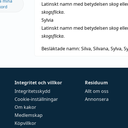
a mina
Latinskt namn med betydelsen
skog
elle
kord
skogsflicka
.
Sylvia
Latinskt namn med betydelsen
skog
elle
skogsflicka
.
Besläktade namn:
Silva, Silvana, Sylva, Sy
Integritet och villkor
Residuum
Integritetsskydd
Allt om oss
Cookie-inställningar
Annonsera
Om kakor
Medlemskap
Köpvillkor