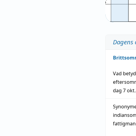
Dagens 
Brittsom
Vad bety
eftersom
dag
7 okt.
Synonymer
indianso
fattigma