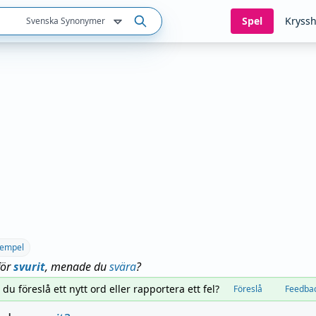
Spel
Kryssh
Svenska Synonymer
empel
för
svurit
, menade du
svära
?
l du föreslå ett nytt ord eller rapportera ett fel?
Föreslå
Feedba