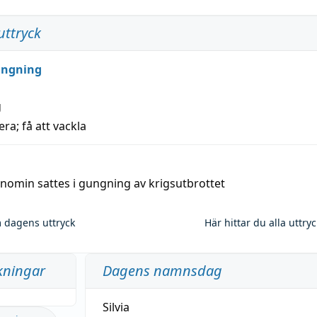
uttryck
ungning
g
era; få att vackla
nomin sattes i gungning av krigsutbrottet
 dagens uttryck
Här hittar du alla uttry
kningar
Dagens namnsdag
Silvia