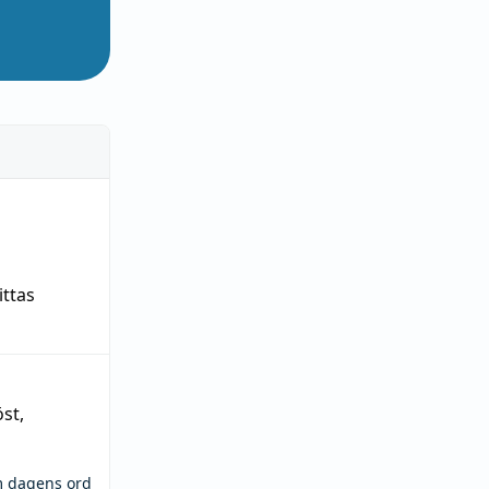
ittas
öst
,
m dagens ord