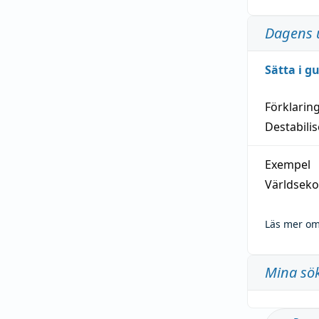
Dagens 
Sätta i g
Förklarin
Destabilis
Exempel
Världseko
Läs mer om
Mina sö