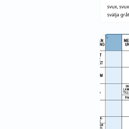
svux
,
svu
svälja grå