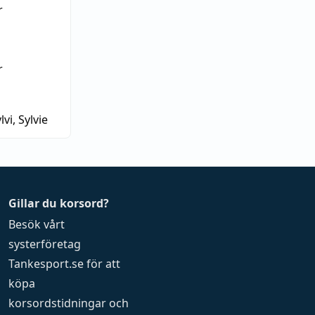
r
r
lvi, Sylvie
Gillar du korsord?
Besök vårt
systerföretag
Tankesport.se
för att
köpa
korsordstidningar
och