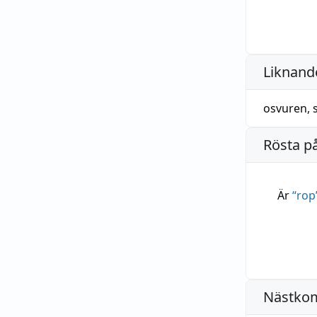
Liknande
osvuren
,
Rösta p
Är
“
rop
Nästko