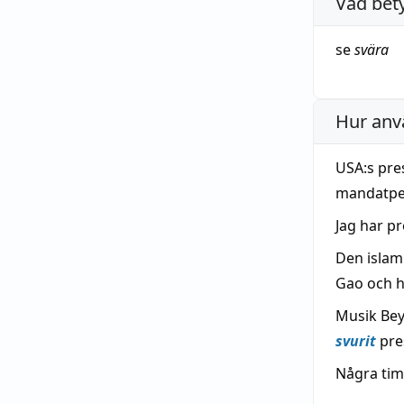
Vad bet
se
svära
Hur anv
USA:s pre
mandatpe
Jag har p
Den islami
Gao och 
Musik Bey
svurit
pre
Några tim