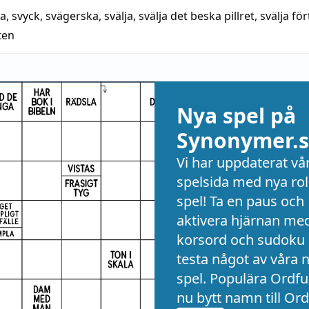
xa
,
svyck
,
svägerska
,
svälja
,
svälja det beska pillret
,
svälja fö
ten
Nya spel på
Synonymer.s
Vi har uppdaterat vå
spelsida med nya rol
spel! Ta en paus och
aktivera hjärnan me
korsord och sudoku 
testa något av våra 
spel. Populära Ordful
nu bytt namn till Ord