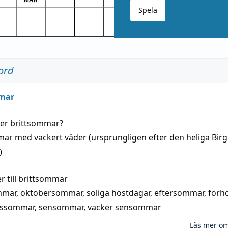
Spela
ord
mar
der
brittsommar
?
mar
med
vackert
väder
(
ursprungligen
efter den heliga Birg
)
 till
brittsommar
mmar
,
oktobersommar
,
soliga höstdagar
,
eftersommar
,
förh
nssommar
,
sensommar
,
vacker sensommar
Läs mer o