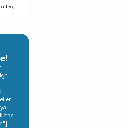
rtreten
,
e!
r
iga
d
eller
nya
l har
röj.