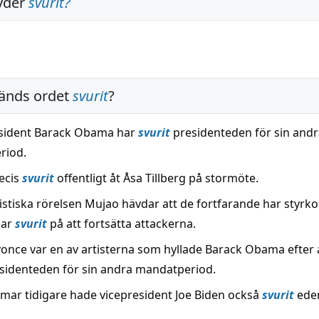
yder
svurit
?
änds ordet
svurit
?
sident Barack Obama har
svurit
presidenteden för sin andr
riod.
recis
svurit
offentligt åt Åsa Tillberg på stormöte.
stiska rörelsen Mujao hävdar att de fortfarande har styrkor
har
svurit
på att fortsätta attackerna.
once var en av artisterna som hyllade Barack Obama efter 
sidenteden för sin andra mandatperiod.
mar tidigare hade vicepresident Joe Biden också
svurit
ede