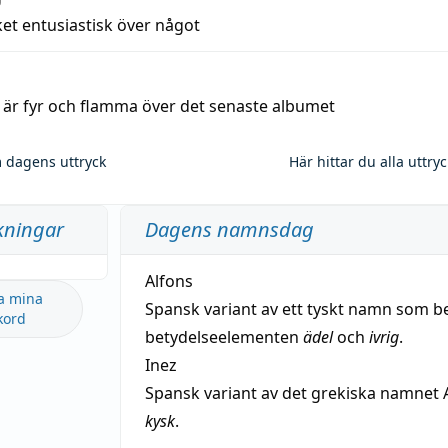
et entusiastisk över något
a är fyr och flamma över det senaste albumet
 dagens uttryck
Här hittar du alla uttry
kningar
Dagens namnsdag
Alfons
a mina
Spansk variant av ett tyskt namn som b
kord
betydelseelementen
ädel
och
ivrig
.
Inez
Spansk variant av det grekiska namnet 
kysk
.