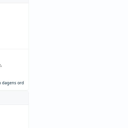
e
,
m dagens ord