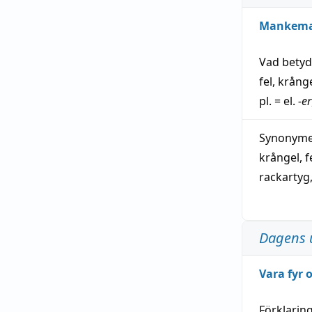
Mankem
Vad bety
fel
,
krång
pl. = el.
-er
Synonymer
krångel
,
f
rackartyg
Dagens 
Vara fyr
Förklarin