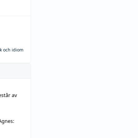
ck och idiom
estår av
Agnes: