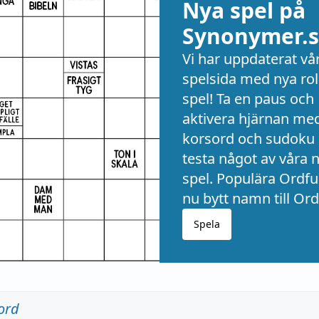
Nya spel på
Synonymer.s
Vi har uppdaterat vå
spelsida med nya rol
spel! Ta en paus och
aktivera hjärnan me
korsord och sudoku 
testa något av våra 
spel. Populära Ordful
nu bytt namn till Ord
Spela
ord