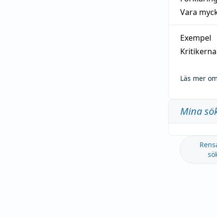
Vara myck
Exempel
Kritikern
Läs mer om
Mina sö
Rens
sö