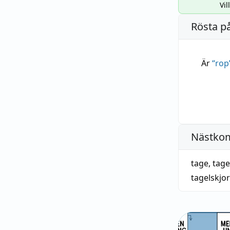
Vil
Rösta p
Är
“
rop
Nästko
tage
,
tage
tagelskjor