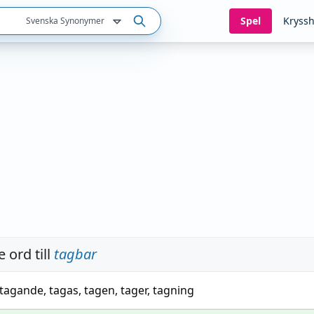
Spel
Kryssh
Svenska Synonymer
 ord till
tagbar
tagande
,
tagas
,
tagen
,
tager
,
tagning