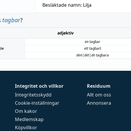
Besläktade namn:
Lilja
s
tagbar
?
adjektiv
en
tagbar
tiv
ett
tagbart
den|det|de
tagbara
Integritet och villkor
Residuum
Integritetsskydd
Allt om oss
Cookie-inställningar
Annonsera
Om kakor
Medlemskap
Köpvillkor