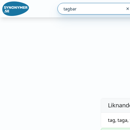
Liknande
tag
,
taga
,