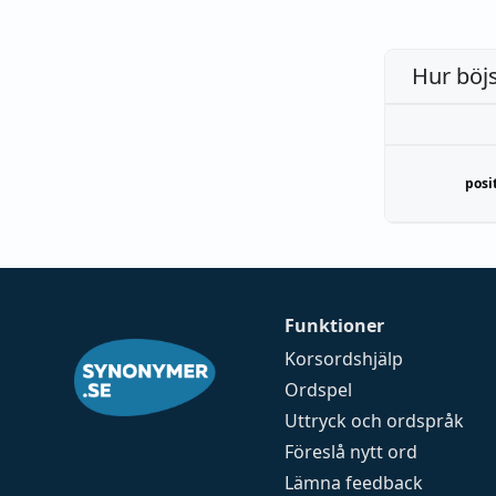
Hur böj
posi
Funktioner
Korsordshjälp
Ordspel
Uttryck och ordspråk
Föreslå nytt ord
Lämna feedback