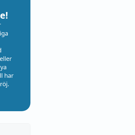
e!
r
iga
d
eller
nya
l har
röj.