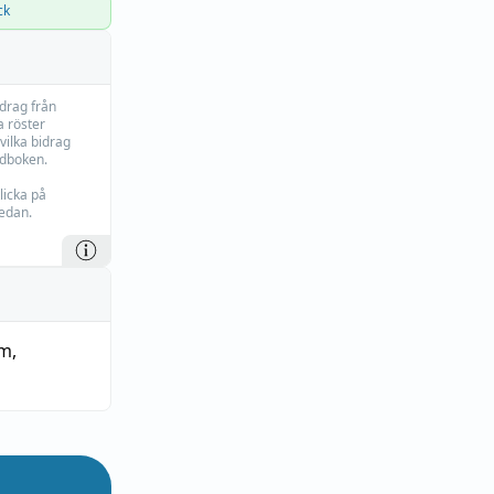
ck
idrag från
 röster
vilka bidrag
rdboken.
licka på
edan.
rm
,