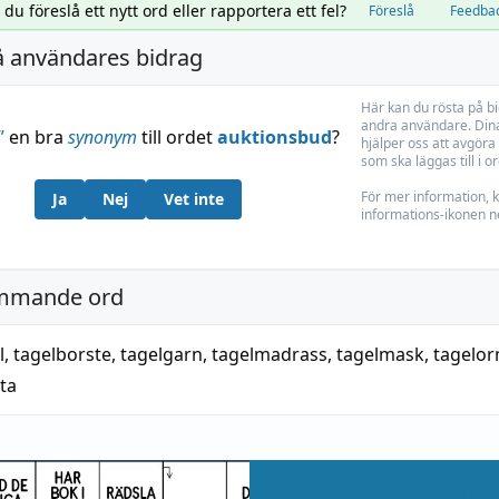
l du föreslå ett nytt ord eller rapportera ett fel?
Föreslå
Feedba
å användares bidrag
Här kan du rösta på b
andra användare. Dina
”
en bra
synonym
till ordet
auktionsbud
?
hjälper oss att avgöra 
som ska läggas till i o
För mer information, k
Ja
Nej
Vet inte
informations-ikonen n
mmande ord
l
,
tagelborste
,
tagelgarn
,
tagelmadrass
,
tagelmask
,
tagelo
ta