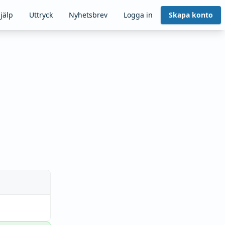
jälp
Uttryck
Nyhetsbrev
Logga in
Skapa konto