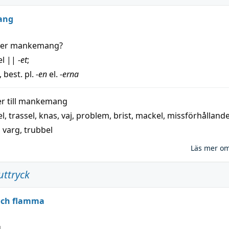
ang
der
mankemang
?
el
||
-et
;
, best. pl.
-en
el.
-erna
 till
mankemang
el
,
trassel
,
knas
,
vaj
,
problem
,
brist
,
mackel
,
missförhålland
,
varg
,
trubbel
Läs mer o
uttryck
 och flamma
g