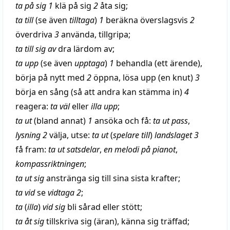
ta på sig 1
klä
på sig
2
åta
sig;
ta till
(se även
tilltaga
)
1
beräkna
överslagsvis
2
överdriva
3
använda
,
tillgripa
;
ta till sig av
dra
lärdom
av;
ta upp
(se även
upptaga
)
1
behandla
(ett ärende),
börja på
nytt
med
2
öppna
,
lösa
upp (en knut)
3
börja en
sång
(så att andra kan
stämma
in)
4
reagera
:
ta
väl
eller
illa
upp
;
ta ut
(bland annat)
1
ansöka
och få:
ta ut
pass
,
lysning
2
välja
,
utse
:
ta ut
(
spelare
till
)
landslaget 3
få fram:
ta ut satsdelar
,
en
melodi
på pianot
,
kompassriktningen
;
ta ut sig
anstränga
sig till sina sista
krafter
;
ta vid
se
vidtaga
2
;
ta
(
illa
)
vid sig
bli
sårad
eller
stött
;
ta åt sig
tillskriva
sig (äran), känna sig
träffad
;