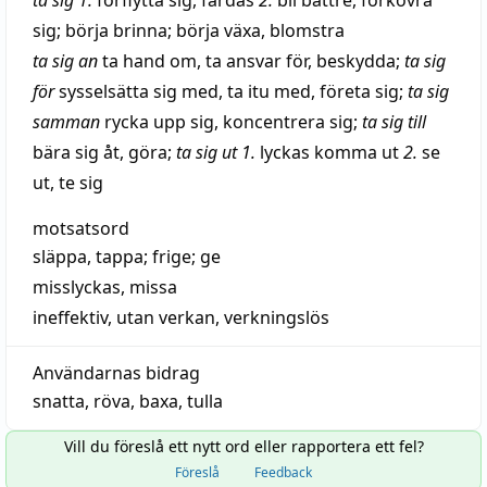
ta sig
1.
förflytta sig
,
färdas
2.
bli bättre
,
förkovra
sig
;
börja
brinna
;
börja växa
,
blomstra
ta sig an
ta hand om
,
ta ansvar för
,
beskydda
;
ta sig
för
sysselsätta sig med
,
ta itu med
,
företa sig
;
ta sig
samman
rycka upp sig
,
koncentrera sig
;
ta sig till
bära sig åt
,
göra
;
ta sig ut
1.
lyckas komma ut
2.
se
ut
,
te sig
motsatsord
släppa
,
tappa
;
frige
;
ge
misslyckas
,
missa
ineffektiv
,
utan verkan
,
verkningslös
Användarnas bidrag
snatta
,
röva
,
baxa
,
tulla
Vill du föreslå ett nytt ord eller rapportera ett fel?
Föreslå
Feedback