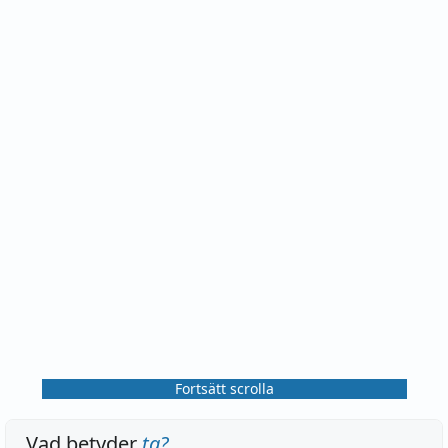
Fortsätt scrolla
Vad betyder
ta
?