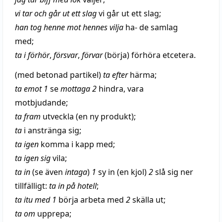
vi tar och går ut ett
slag
vi går ut ett
slag
;
han
tog
henne
mot hennes
vilja
ha- de
samlag
med;
ta i
förhör
,
försvar
,
förvar
(börja)
förhöra
etcetera
.
(med
betonad
partikel)
ta efter
härma
;
ta emot 1
se
mottaga
2
hindra
, vara
motbjudande
;
ta fram
utveckla
(en ny produkt);
ta
i
anstränga
sig;
ta igen
komma i
kapp
med;
ta igen sig
vila
;
ta in
(se även
intaga
)
1
sy
in (en kjol)
2
slå
sig ner
tillfälligt
:
ta in på
hotell
;
ta
itu
med 1
börja
arbeta
med
2
skälla
ut;
ta om
upprepa
;