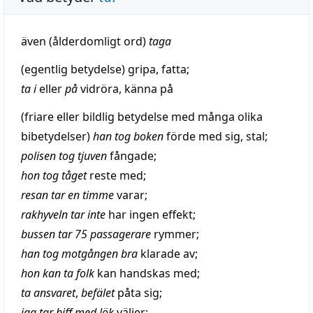
även (ålderdomligt ord)
taga
(egentlig betydelse)
gripa
,
fatta
;
ta i
eller
på
vidröra
, känna på
(
friare
eller
bildlig
betydelse med många olika
bibetydelser)
han
tog
boken
förde med sig,
stal
;
polisen
tog
tjuven
fångade;
hon
tog
tåget
reste
med;
resan tar en
timme
varar;
rakhyveln tar inte
har ingen
effekt
;
bussen tar 75
passagerare
rymmer;
han
tog
motgången
bra
klarade av;
hon kan ta
folk
kan
handskas
med;
ta ansvaret
,
befälet
påta
sig;
jag tar
biff
med
lök
väljer;