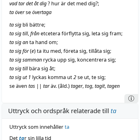
vad tar det åt dig
? hur är det med dig?;
ta över
se
övertaga
ta sig
bli
bättre
;
ta sig till
,
från
etcetera
förflytta
sig,
leta
sig fram;
ta sig
an
ta hand om;
ta sig för
(
e
) ta
itu
med,
företa
sig,
tillåta
sig;
ta sig samman
rycka
upp sig,
koncentrera
sig;
ta sig till
bära
sig åt;
ta sig ut 1
lyckas
komma ut
2
se ut,
te
sig;
se även
tas
||
tar
äv. (åld.)
tager
,
tog
,
tagit
,
tagen
Uttryck och ordspråk relaterade till
ta
Uttryck som innehåller
ta
Det
ta
r sin lilla tid