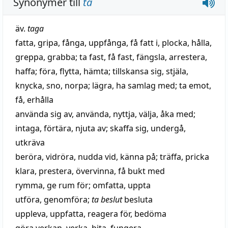
Synonymer till
ta
äv.
taga
fatta
,
gripa
,
fånga
,
uppfånga
,
få fatt i
,
plocka
,
hålla
,
greppa
,
grabba
;
ta fast
,
få fast
,
fängsla
,
arrestera
,
haffa
;
föra
,
flytta
,
hämta
;
tillskansa sig
,
stjäla
,
knycka
,
sno
,
norpa
;
lägra
,
ha samlag med
;
ta emot
,
få
,
erhålla
använda sig av
,
använda
,
nyttja
,
välja
,
åka med
;
intaga
,
förtära
,
njuta av
;
skaffa sig
,
undergå
,
utkräva
beröra
,
vidröra
,
nudda vid
,
känna på
;
träffa
,
pricka
klara
,
prestera
,
övervinna
,
få bukt med
rymma
,
ge rum för
;
omfatta
,
uppta
utföra
,
genomföra
;
ta beslut
besluta
uppleva
,
uppfatta
,
reagera för
,
bedöma