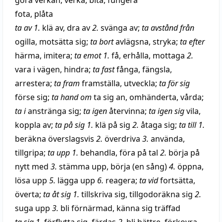
göra verkan
,
verka
,
bita
,
fungera
fota
,
plåta
ta av
1.
klä av
,
dra av
2.
svänga av
;
ta avstånd från
ogilla
,
motsätta sig
;
ta bort
avlägsna
,
stryka
;
ta efter
härma
,
imitera
;
ta emot
1.
få
,
erhålla
,
mottaga
2.
vara i vägen
,
hindra
;
ta fast
fånga
,
fängsla
,
arrestera
;
ta fram
framställa
,
utveckla
;
ta för sig
förse sig
;
ta hand om
ta sig an
,
omhänderta
,
vårda
;
ta i
anstränga sig
;
ta igen
återvinna
;
ta igen sig
vila
,
koppla av
;
ta på sig
1.
klä på sig
2.
åtaga sig
;
ta till
1.
beräkna
överslagsvis
2.
överdriva
3.
använda
,
tillgripa
;
ta upp
1.
behandla
,
föra på tal
2.
börja
på
nytt
med
3.
stämma upp
,
börja
(
en
sång
)
4.
öppna
,
lösa upp
5.
lägga upp
6.
reagera
;
ta vid
fortsätta
,
överta
;
ta åt sig
1.
tillskriva sig
,
tillgodoräkna sig
2.
suga upp
3.
bli
förnärmad
,
känna sig träffad