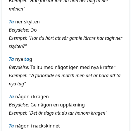
Exempel: "Hon förstår inte att hon ber mig ta ner
månen"
Ta
ner skylten
Betydelse:
Dö
Exempel: "Har du hört att vår gamle lärare har tagit ner
skylten?"
Ta
nya
ta
g
Betydelse:
Ta itu med något igen med nya krafter
Exempel: "Vi förlorade en match men det är bara att ta
nya tag"
Ta
någon i kragen
Betydelse:
Ge någon en uppläxning
Exempel: "Det är dags att du tar honom kragen"
Ta
någon i nackskinnet