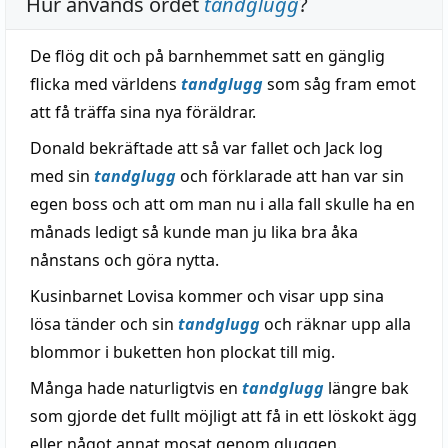
Hur används ordet
tandglugg
?
De flög dit och på barnhemmet satt en gänglig
flicka med världens
tandglugg
som såg fram emot
att få träffa sina nya föräldrar.
Donald bekräftade att så var fallet och Jack log
med sin
tandglugg
och förklarade att han var sin
egen boss och att om man nu i alla fall skulle ha en
månads ledigt så kunde man ju lika bra åka
nånstans och göra nytta.
Kusinbarnet Lovisa kommer och visar upp sina
lösa tänder och sin
tandglugg
och räknar upp alla
blommor i buketten hon plockat till mig.
Många hade naturligtvis en
tandglugg
längre bak
som gjorde det fullt möjligt att få in ett löskokt ägg
eller något annat mosat genom gluggen.