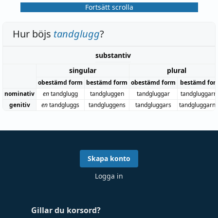
Fortsätt scrolla
Hur böjs
tandglugg
?
substantiv
singular
plural
obestämd form
bestämd form
obestämd form
bestämd for
nominativ
en
tandglugg
tandgluggen
tandgluggar
tandgluggarn
genitiv
en
tandgluggs
tandgluggens
tandgluggars
tandgluggarn
Skapa konto
Logga in
Gillar du korsord?