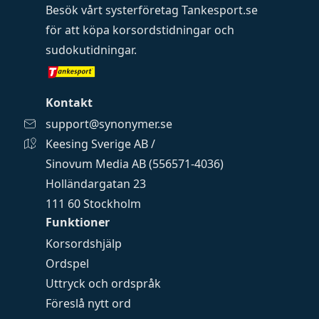
Besök vårt systerföretag
Tankesport.se
för att köpa
korsordstidningar
och
sudokutidningar
.
Kontakt
support@synonymer.se
Keesing Sverige AB /
Sinovum Media AB (556571-4036)
Holländargatan 23
111 60 Stockholm
Funktioner
Korsordshjälp
Ordspel
Uttryck och ordspråk
Föreslå nytt ord