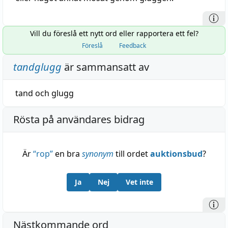
Vill du föreslå ett nytt ord eller rapportera ett fel?
Föreslå
Feedback
tandglugg
är sammansatt av
tand
och
glugg
Rösta på användares bidrag
Är
“
rop
”
en bra
synonym
till ordet
auktionsbud
?
Ja
Nej
Vet inte
Nästkommande ord