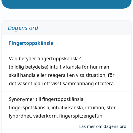
Dagens ord
Fingertoppskänsla
Vad betyder
fingertoppskänsla
?
(
bildlig
betydelse)
intuitiv
känsla
för hur man
skall
handla
eller
reagera
i en viss
situation
, för
det väsentliga i ett visst
sammanhang
etcetera
Synonymer till
fingertoppskänsla
fingerspetskänsla
,
intuitiv känsla
,
intuition
,
stor
lyhördhet
,
väderkorn
,
fingerspitzengefühl
Läs mer om dagens ord