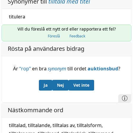
Synonymer till
tilltala med titel
titulera
Vill du föreslå ett nytt ord eller rapportera ett fel?
Föreslå
Feedback
Rösta på användares bidrag
Är
“
rop
”
en bra
synonym
till ordet
auktionsbud
?
Ja
Nej
Vet inte
Nästkommande ord
tilltalad
,
tilltalande
,
tilltalas av
,
tilltalsform
,