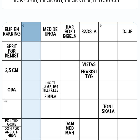
tilltalsnamn
,
tilltalsord
,
tilltalsskick
,
tilltrampad