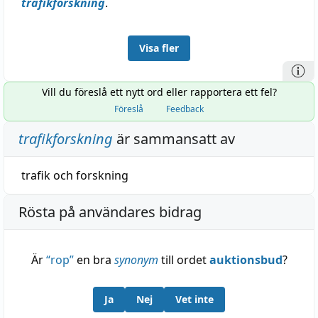
trafikforskning
.
Visa fler
Vill du föreslå ett nytt ord eller rapportera ett fel?
Föreslå
Feedback
trafikforskning
är sammansatt av
trafik
och
forskning
Rösta på användares bidrag
Är
“
rop
”
en bra
synonym
till ordet
auktionsbud
?
Ja
Nej
Vet inte