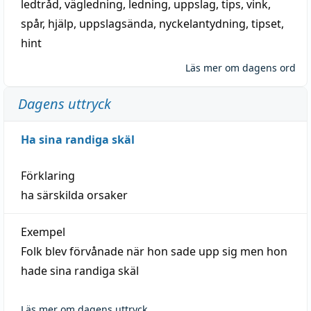
ledtråd
,
vägledning
,
ledning
,
uppslag
,
tips
,
vink
,
spår
,
hjälp
,
uppslagsända
, nyckelantydning,
tipset
,
hint
Läs mer om dagens ord
Dagens uttryck
Ha sina randiga skäl
Förklaring
ha särskilda orsaker
Exempel
Folk blev förvånade när hon sade upp sig men hon
hade sina randiga skäl
Läs mer om dagens uttryck