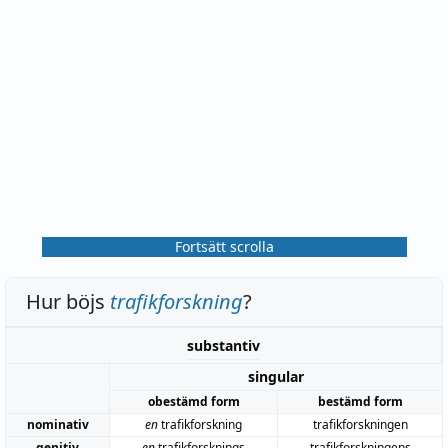
Fortsätt scrolla
Hur böjs
trafikforskning
?
substantiv
singular
obestämd form
bestämd form
nominativ
en
trafikforskning
trafikforskningen
genitiv
en
trafikforsknings
trafikforskningens