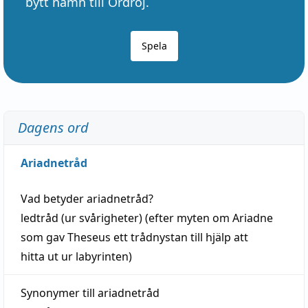
bytt namn till Ordröj.
Spela
Dagens ord
Ariadnetråd
Vad betyder
ariadnetråd
?
ledtråd
(ur svårigheter) (efter myten om Ariadne
som gav Theseus ett trådnystan till
hjälp
att
hitta
ut ur labyrinten)
Synonymer till
ariadnetråd