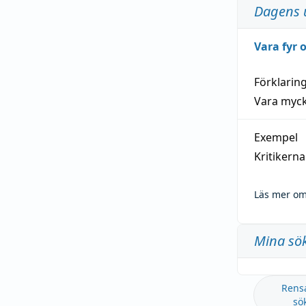
Dagens 
Vara fyr
Förklarin
Vara myck
Exempel
Kritikern
Läs mer om
Mina sö
Rens
sö