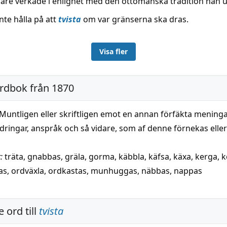
are verkade i enlighet med den ottomanska tradition han ut
nte hålla på att
tvista
om var gränserna ska dras.
Visa fler
ordbok från 1870
Muntligen eller skriftligen emot en annan förfäkta meningar,
rdringar, anspråk och så vidare, som af denne förnekas eller
:
träta
,
gnabbas
,
gräla
,
gorma
,
käbbla
,
käfsa
,
käxa
,
kerga
,
k
as
,
ordväxla
,
ordkastas
,
munhuggas
,
näbbas
,
nappas
 ord till
tvista