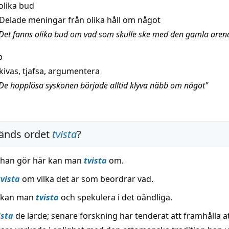
olika bud
Delade meningar från olika håll om något
Det fanns olika bud om vad som skulle ske med den gamla aren
b
kivas, tjafsa, argumentera
De hopplösa syskonen började alltid klyva näbb om något"
änds ordet
tvista
?
 han gör här kan man
tvista
om.
tvista
om vilka det är som beordrar vad.
 kan man
tvista
och spekulera i det oändliga.
ista
de lärde; senare forskning har tenderat att framhålla at