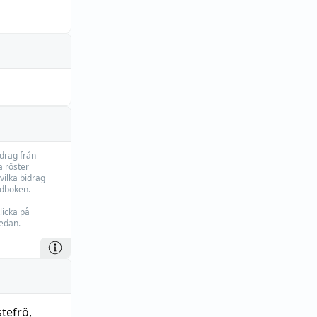
idrag från
 röster
vilka bidrag
rdboken.
licka på
edan.
stefrö
,