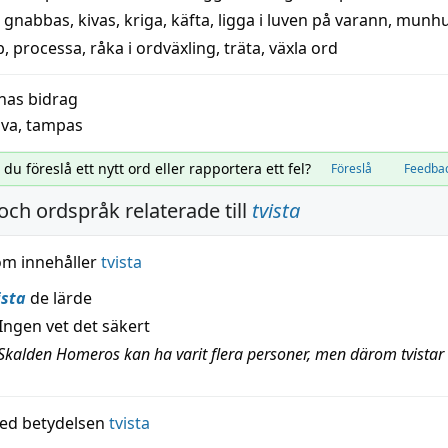
,
gnabbas
,
kivas
,
kriga
,
käfta
,
ligga i luven på varann
,
munhu
b
,
processa
,
råka i ordväxling
,
träta
,
växla ord
nas bidrag
iva
,
tampas
l du föreslå ett nytt ord eller rapportera ett fel?
Föreslå
Feedba
och ordspråk relaterade till
tvista
om innehåller
tvista
ista
de lärde
Ingen vet det säkert
Skalden Homeros kan ha varit flera personer, men därom tvistar 
ed betydelsen
tvista