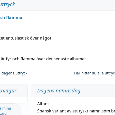
uttryck
 och flamma
g
et entusiastisk över något
a är fyr och flamma över det senaste albumet
 dagens uttryck
Här hittar du alla uttry
kningar
Dagens namnsdag
Alfons
a mina
Spansk variant av ett tyskt namn som b
kord