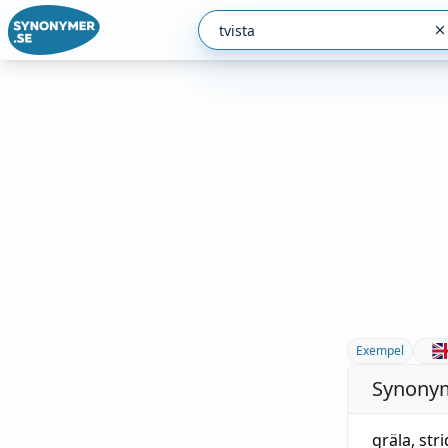
Exempel
Synonym
gräla
,
str