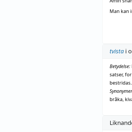
Amin snar
Man kan i
tvista
i 
Betydelse:
satser, fo
bestridas.
Synonymer
bråka
,
kiv
Liknande