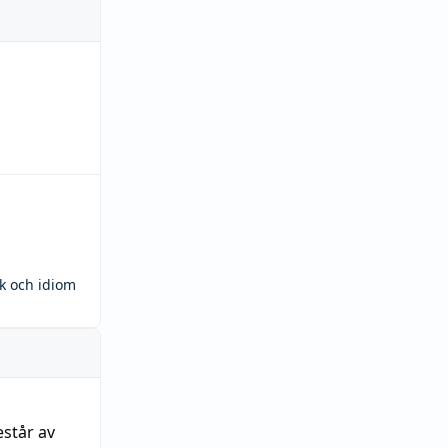
ck och idiom
estår av