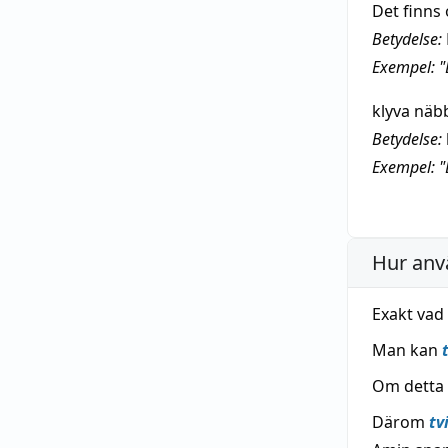
Det finns 
Betydelse:
Exempel: "
klyva näb
Betydelse:
Exempel: "
Hur anv
Exakt vad
Man kan
Om detta
Därom
tv