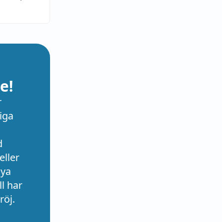
e!
r
iga
d
eller
nya
l har
röj.