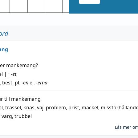
ord
ang
der
mankemang
?
el
||
-et
;
, best. pl.
-en
el.
-erna
 till
mankemang
el
,
trassel
,
knas
,
vaj
,
problem
,
brist
,
mackel
,
missförhålland
,
varg
,
trubbel
Läs mer o