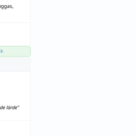
ggas
,
ck
de lärde"