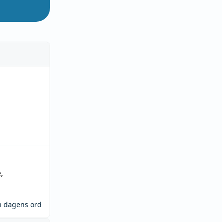
e
,
m dagens ord