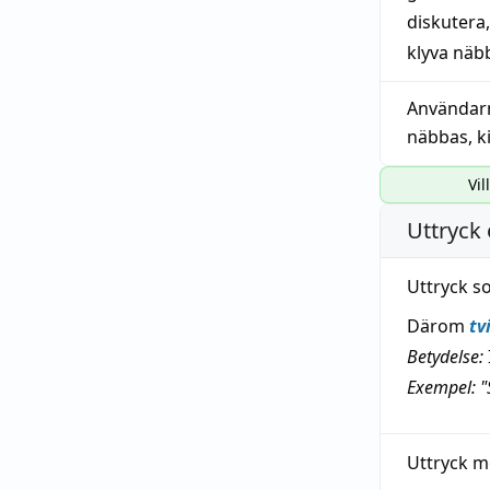
diskutera
klyva näb
Användar
näbbas
,
k
Vil
Uttryck 
Uttryck s
Därom
tv
Betydelse:
Exempel: "
Uttryck m