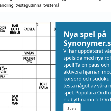
handling
,
tvistegudinna
,
tvistemål
Nya spel på
Synonymer.s
Vi har uppdaterat vå
spelsida med nya rol
spel! Ta en paus och
aktivera hjärnan me
korsord och sudoku 
testa något av våra 
spel. Populära Ordful
nu bytt namn till Ord
Spela