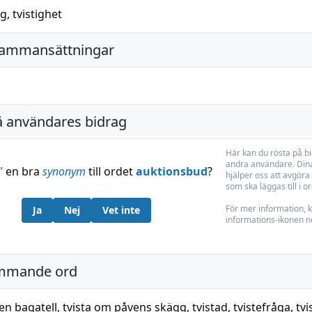
ig
,
tvistighet
sammansättningar
å användares bidrag
Här kan du rösta på b
andra användare. Dina
”
en bra
synonym
till ordet
auktionsbud
?
hjälper oss att avgöra 
som ska läggas till i o
För mer information, k
Ja
Nej
Vet inte
informations-ikonen n
mmande ord
en bagatell
,
tvista om påvens skägg
,
tvistad
,
tvistefråga
,
tvi