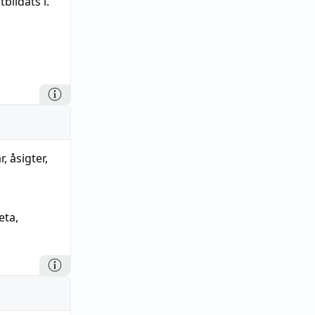
bildats i.
 åsigter,
eta
,