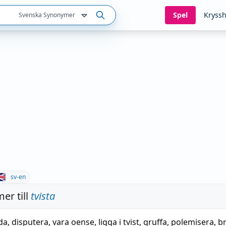
Spel
Kryssh
Svenska Synonymer
sv-en
er till
tvista
ida
,
disputera
,
vara oense
,
ligga i tvist
,
gruffa
,
polemisera
,
b