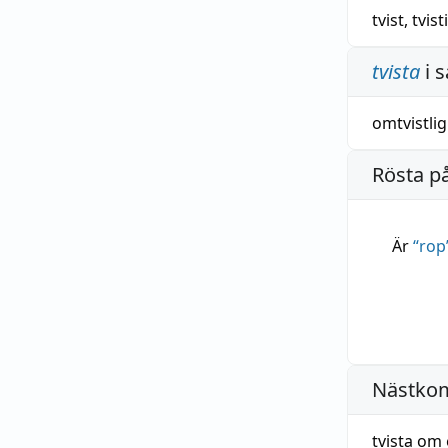
tvist
,
tvist
tvista
i 
omtvistlig
Rösta p
Är
“
rop
Nästko
tvista om 