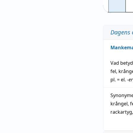
Dagens 
Mankem
Vad bety
fel
,
krång
pl. = el.
-er
Synonymer
krångel
,
f
rackartyg