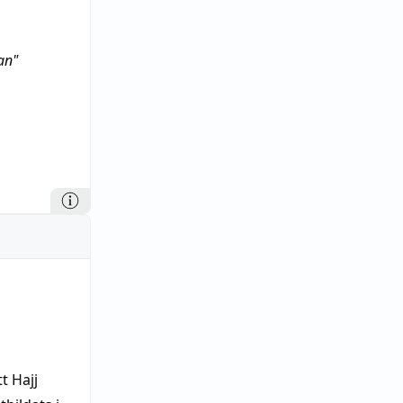
an"
t Hajj