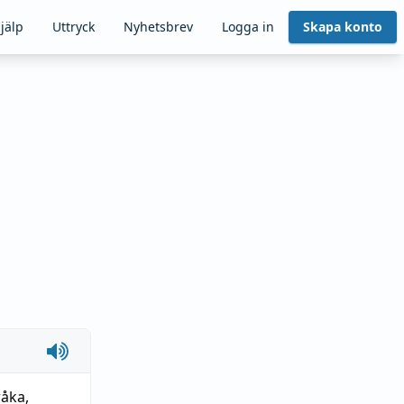
jälp
Uttryck
Nyhetsbrev
Logga in
Skapa konto
råka
,