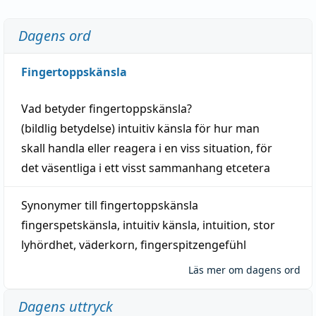
Dagens ord
Fingertoppskänsla
Vad betyder
fingertoppskänsla
?
(
bildlig
betydelse)
intuitiv
känsla
för hur man
skall
handla
eller
reagera
i en viss
situation
, för
det väsentliga i ett visst
sammanhang
etcetera
Synonymer till
fingertoppskänsla
fingerspetskänsla
,
intuitiv känsla
,
intuition
,
stor
lyhördhet
,
väderkorn
,
fingerspitzengefühl
Läs mer om dagens ord
Dagens uttryck