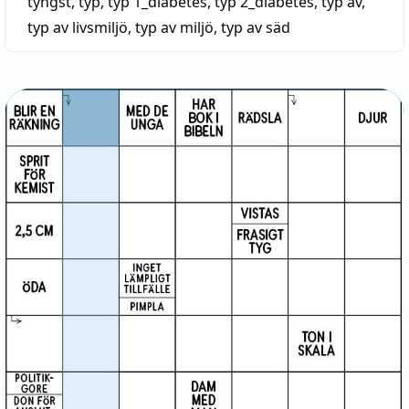
tyngst
,
typ
,
typ 1_diabetes
,
typ 2_diabetes
,
typ av
,
typ av livsmiljö
,
typ av miljö
,
typ av säd