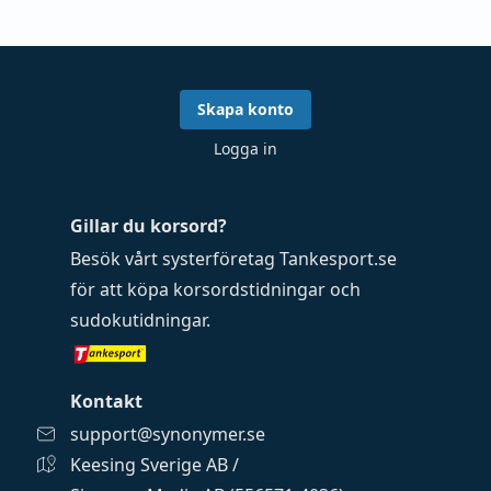
Skapa konto
Logga in
Gillar du korsord?
Besök vårt systerföretag
Tankesport.se
för att köpa
korsordstidningar
och
sudokutidningar
.
Kontakt
support@synonymer.se
Keesing Sverige AB /