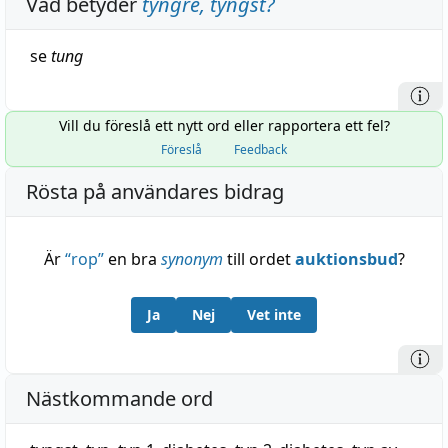
Vad betyder
tyngre, tyngst
?
se
tung
Vill du föreslå ett nytt ord eller rapportera ett fel?
Föreslå
Feedback
Rösta på användares bidrag
Är
“
rop
”
en bra
synonym
till ordet
auktionsbud
?
Ja
Nej
Vet inte
Nästkommande ord