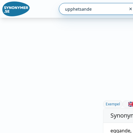
Exempel
Synonym
eggande
,