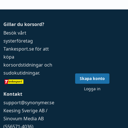
Gillar du korsord?
Besök vårt
systerföretag
Tankesport.se
för att
köpa
korsordstidningar
och
sudokutidningar
.
Skapa konto
Logga in
Kontakt
support@synonymer.se
Keesing Sverige AB /
Sinovum Media AB
(556571-4036)