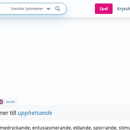
Spel
Kryssh
Svenska Synonymer
sv-en
er till
upphetsande
medryckande
,
entusiasmerande
,
eldande
,
sporrande
,
stim