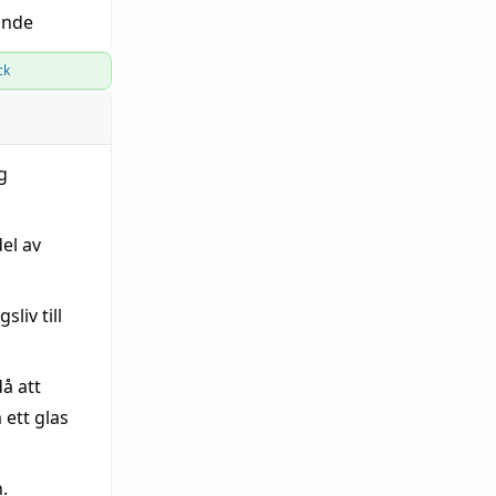
ande
ck
ig
del av
liv till
å att
ett glas
.