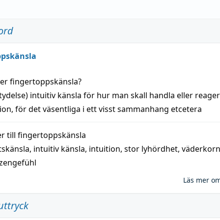
ord
ppskänsla
der
fingertoppskänsla
?
tydelse)
intuitiv
känsla
för hur man skall
handla
eller
reage
tion
, för det väsentliga i ett visst
sammanhang
etcetera
 till
fingertoppskänsla
tskänsla
,
intuitiv känsla
,
intuition
,
stor lyhördhet
,
väderkor
tzengefühl
Läs mer o
uttryck