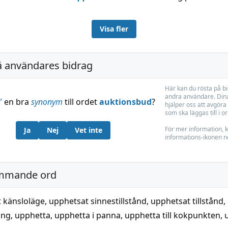
Visa fler
å användares bidrag
Här kan du rösta på b
andra användare. Dina
”
en bra
synonym
till ordet
auktionsbud
?
hjälper oss att avgöra 
som ska läggas till i o
För mer information, k
Ja
Nej
Vet inte
informations-ikonen n
mmande ord
 känsloläge
,
upphetsat sinnestillstånd
,
upphetsat tillstånd
,
ing
,
upphetta
,
upphetta i panna
,
upphetta till kokpunkten
,