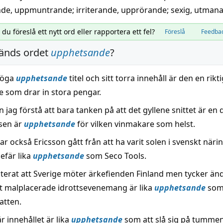
nde
,
uppmuntrande
;
irriterande
,
upprörande
;
sexig
,
utman
l du föreslå ett nytt ord eller rapportera ett fel?
Föreslå
Feedba
änds ordet
upphetsande
?
 föga
upphetsande
titel och sitt torra innehåll är den en rikt
e som drar in stora pengar.
 jag förstå att bara tanken på att det gyllene snittet är en 
sen är
upphetsande
för vilken vinmakare som helst.
 också Ericsson gått från att ha varit solen i svenskt närings
gefär lika
upphetsande
som Seco Tools.
oterat att Sverige möter ärkefienden Finland men tycker änd
t malplacerade idrottsevenemang är lika
upphetsande
som 
atten.
är innehållet är lika
upphetsande
som att slå sig på tummen