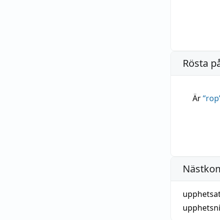
Rösta p
Är
“
rop
Nästko
upphetsat
upphetsn