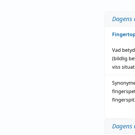
Dagens 
Fingerto
Vad bety
(
bildlig
be
viss
situa
Synonymer
fingerspe
fingerspi
Dagens 