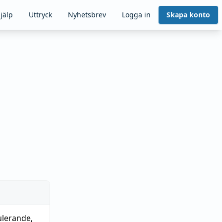
jälp
Uttryck
Nyhetsbrev
Logga in
Skapa konto
ulerande
,