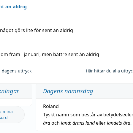
nt än aldrig
g
 något görs lite för sent än aldrig
kom fram i januari, men bättre sent än aldrig
 dagens uttryck
Här hittar du alla uttry
kningar
Dagens namnsdag
Roland
a mina
Tyskt namn som består av betydelseel
kord
ära
och
land
:
ärans land
eller
landets ära
.