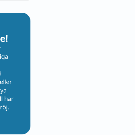
e!
r
iga
d
eller
nya
l har
röj.