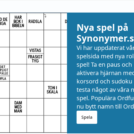
Nya spel på
Synonymer.s
Vi har uppdaterat vå
spelsida med nya rol
spel! Ta en paus och
aktivera hjärnan me
korsord och sudoku 
testa något av våra 
spel. Populära Ordful
nu bytt namn till Ord
Spela