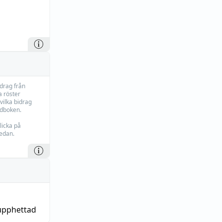
idrag från
 röster
vilka bidrag
rdboken.
licka på
edan.
upphettad