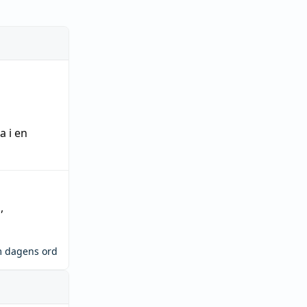
ra
i en
n
,
m dagens ord