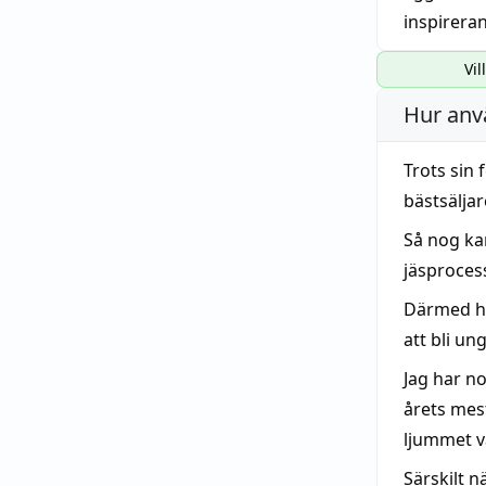
inspirera
Vil
Hur anv
Trots sin
bästsäljar
Så nog kan
jäsproces
Därmed har
att bli un
Jag har n
årets mes
ljummet v
Särskilt n