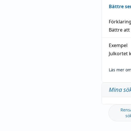
Bättre se
Förklarin
Bättre att
Exempel
Julkortet 
Läs mer om
Mina sö
Rens
sö