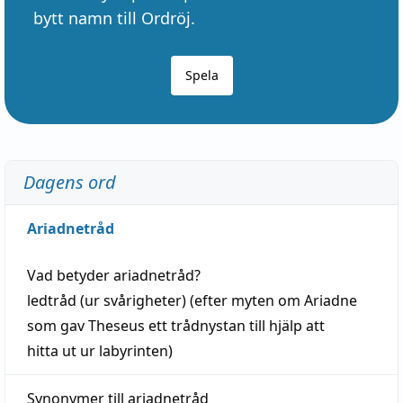
bytt namn till Ordröj.
Spela
Dagens ord
Ariadnetråd
Vad betyder
ariadnetråd
?
ledtråd
(ur svårigheter) (efter myten om Ariadne
som gav Theseus ett trådnystan till
hjälp
att
hitta
ut ur labyrinten)
Synonymer till
ariadnetråd