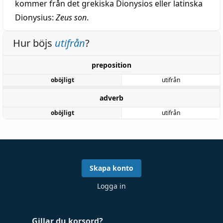
kommer från det grekiska Dionysios eller latinska
Dionysius:
Zeus son
.
Hur böjs
utifrån
?
preposition
oböjligt
utifrån
adverb
oböjligt
utifrån
Skapa konto
Logga in
Gillar du korsord?