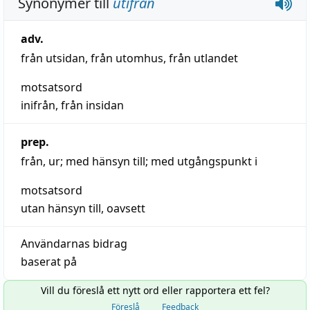
Synonymer till
utifrån
adv.
från utsidan
,
från utomhus
,
från utlandet
motsatsord
inifrån
,
från insidan
prep.
från
,
ur
;
med hänsyn till
;
med utgångspunkt i
motsatsord
utan hänsyn till
,
oavsett
Användarnas bidrag
baserat på
Vill du föreslå ett nytt ord eller rapportera ett fel?
Föreslå
Feedback