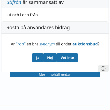
utifrån
är sammansatt av
ut
och
i
och
från
Rösta på användares bidrag
Är
“
rop
”
en bra
synonym
till ordet
auktionsbud
?
Ja
Nej
Vet inte
Mer innehåll nedan