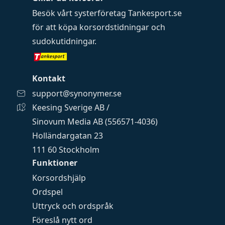
Besök vårt systerföretag
Tankesport.se
för att köpa
korsordstidningar
och
sudokutidningar
.
Kontakt
support@synonymer.se
Keesing Sverige AB /
Sinovum Media AB (556571-4036)
Holländargatan 23
111 60 Stockholm
Funktioner
Korsordshjälp
Ordspel
Uttryck och ordspråk
Föreslå nytt ord