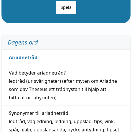
Spela
Dagens ord
Ariadnetråd
Vad betyder
ariadnetråd
?
ledtråd
(ur svårigheter) (efter myten om Ariadne
som gav Theseus ett trådnystan till
hjälp
att
hitta
ut ur labyrinten)
Synonymer till
ariadnetråd
ledtråd
,
vägledning
,
ledning
,
uppslag
,
tips
,
vink
,
spår
,
hjälp
,
uppslagsända
, nyckelantydning,
tipset
,