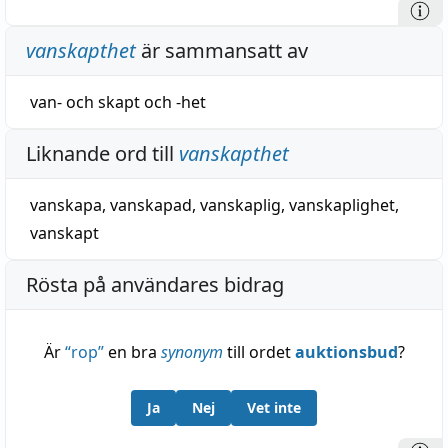
vanskapthet
är sammansatt av
van-
och
skapt
och
-het
Liknande ord till
vanskapthet
vanskapa
,
vanskapad
,
vanskaplig
,
vanskaplighet
,
vanskapt
Rösta på användares bidrag
Är
“
rop
”
en bra
synonym
till ordet
auktionsbud
?
Ja
Nej
Vet inte