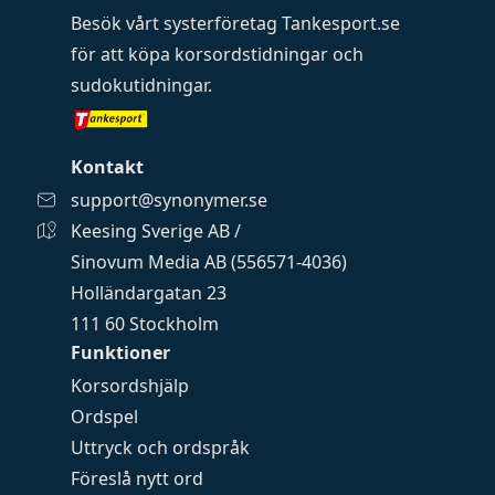
Besök vårt systerföretag
Tankesport.se
för att köpa
korsordstidningar
och
sudokutidningar
.
Kontakt
support@synonymer.se
Keesing Sverige AB /
Sinovum Media AB (556571-4036)
Holländargatan 23
111 60 Stockholm
Funktioner
Korsordshjälp
Ordspel
Uttryck och ordspråk
Föreslå nytt ord