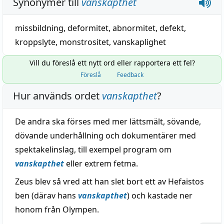
Synonymer till
vanskapthet
missbildning
,
deformitet
,
abnormitet
,
defekt
,
kroppslyte
,
monstrositet
,
vanskaplighet
Vill du föreslå ett nytt ord eller rapportera ett fel?
Föreslå
Feedback
Hur används ordet
vanskapthet
?
De andra ska förses med mer lättsmält, sövande,
dövande underhållning och dokumentärer med
spektakelinslag, till exempel program om
vanskapthet
eller extrem fetma.
Zeus blev så vred att han slet bort ett av Hefaistos
ben (därav hans
vanskapthet
) och kastade ner
honom från Olympen.