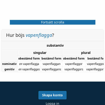
Fortsätt scrolla
Hur böjs
vapenflagga
?
substantiv
singular
plural
obestämd form
bestämd form
obestämd form
bestämd fo
nominativ
en
vapenflagga
vapenflaggan
vapenflaggor
vapenflaggor
genitiv
en
vapenflaggas
vapenflaggans
vapenflaggors
vapenflaggor
Skapa konto
Logga in