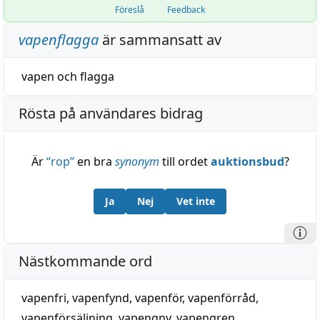
Föreslå
Feedback
vapenflagga
är sammansatt av
vapen
och
flagga
Rösta på användares bidrag
Är
“
rop
”
en bra
synonym
till ordet
auktionsbud
?
Ja
Nej
Vet inte
Nästkommande ord
vapenfri
,
vapenfynd
,
vapenför
,
vapenförråd
,
vapenförsäljning
,
vapengny
,
vapengren
,