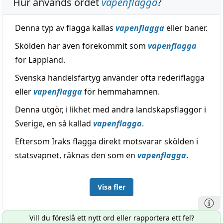
Hur används ordet
vapenflagga
?
Denna typ av flagga kallas
vapenflagga
eller baner.
Skölden har även förekommit som
vapenflagga
för Lappland.
Svenska handelsfartyg använder ofta rederiflagga
eller
vapenflagga
för hemmahamnen.
Denna utgör, i likhet med andra landskapsflaggor i
Sverige, en så kallad
vapenflagga
.
Eftersom Iraks flagga direkt motsvarar skölden i
statsvapnet, räknas den som en
vapenflagga
.
Visa fler
Vill du föreslå ett nytt ord eller rapportera ett fel?