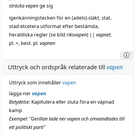
sträcka
vapen
ge sig
igenkänningstecken
för en (adels)-
släkt
,
stat
,
stad
etcetera
utformat efter bestämda,
heraldiska
regler
(se
bild
riksvapen
)
||
vapnet
;
pl. =, best. pl.
vapnen
Uttryck och ordspråk relaterade till
vapen
Uttryck som innehåller
vapen
lägga ner
vapen
Betydelse:
Kapitulera eller sluta föra en väpnad
kamp
Exempel: "Gerillan lade ner vapen och omvandlades till
ett politiskt parti"