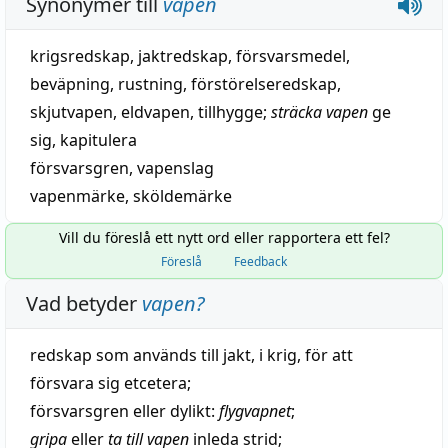
Synonymer till
vapen
krigsredskap
,
jaktredskap
,
försvarsmedel
,
beväpning
,
rustning
,
förstörelseredskap
,
skjutvapen
,
eldvapen
,
tillhygge
;
sträcka vapen
ge
sig
,
kapitulera
försvarsgren
,
vapenslag
vapenmärke
,
sköldemärke
Vill du föreslå ett nytt ord eller rapportera ett fel?
Föreslå
Feedback
Vad betyder
vapen
?
redskap
som används till
jakt
, i
krig
, för att
försvara
sig
etcetera
;
försvarsgren
eller dylikt:
flygvapnet
;
gripa
eller
ta till vapen
inleda
strid
;