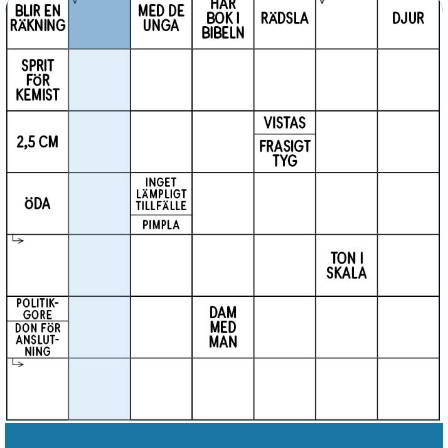
våkenhus
, ännu Weste 1807 (som dock föredrager
formen
vapenhus
), svenska dialekt
våken-
,
vaken-
,
vång-
med mera, fornsvenska
vapn(a)hus (vakn(a)-)
= norska
vaakenhus
, äldre danska
vaaben-
o.
vogenhus
, medellågtyska
wâpenhûs
, fornhögtyska
wâfanhûs
, anglosaxiska
wǽpenhús
, förhus i kyrka,
egentligen: rum där vapnen avlades före inträdet i
kyrkan. — Avledning: väpna, fornsvenska
vǣpna (-
kn-)
= fornisländska o. fornnorska
vǽpna
(jämte
vápna
), medellågtyska
wêpenen
(jämte
wâpenen
)
osv.; vartill väpnare, nu bl. som hist. term,
fornsvenska
vǣpnare
, väpnad man, vapensven,
väpnare eller knape (tillhörande adelns lägre klass
under riddarna) = forndanska
væpnære
,
medellågtyska
wêpener
osv.