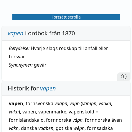
Fortsätt scrolla
vapen
i ordbok från 1870
Betydelse:
Hvarje slags redskap till anfall eller
försvar.
Synonymer:
gevär
Historik för
vapen
vapen
, fornsvenska
vaapn
,
vapn
(
vampn
;
vaakn
,
vakn
), vapen, vapenmärke, vapensköld =
fornisländska o. fornnorska
vápn
, fornnorska även
vákn
, danska
vaaben
, gotiska
wêpn
, fornsaxiska