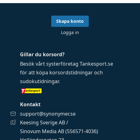
Skapa konto
Logga in
Gillar du korsord?
Besök vårt systerföretag
Tankesport.se
för att köpa
korsordstidningar
och
sudokutidningar
.
Kontakt
support@synonymer.se
Keesing Sverige AB /
Sinovum Media AB (556571-4036)