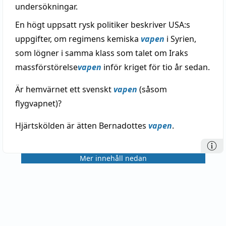
undersökningar.
En högt uppsatt rysk politiker beskriver USA:s
uppgifter, om regimens kemiska
vapen
i Syrien,
som lögner i samma klass som talet om Iraks
massförstörelse
vapen
inför kriget för tio år sedan.
Är hemvärnet ett svenskt
vapen
(såsom
flygvapnet)?
Hjärtskölden är ätten Bernadottes
vapen
.
Mer innehåll nedan