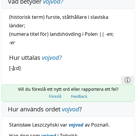
Vad betyder
vojvod
?
(
historisk
term)
furste
,
ståthållare
i slaviska
länder
;
(numera
titel
för)
landshövding
i Polen
||
-
en
;
-
er
Hur uttalas
vojvod
?
[-
å
:d]
Vill du föreslå ett nytt ord eller rapportera ett fel?
Föreslå
Feedback
Hur används ordet
vojvod
?
Stanisław Leszczyński var
vojvod
av Poznań.
Han dog som
vojvod
i Tobolsk.