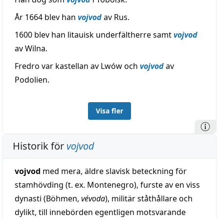
År 1664 blev han
vojvod
av Rus.
1600 blev han litauisk underfältherre samt
vojvod
av Wilna.
Fredro var kastellan av Lwów och
vojvod
av
Podolien.
Visa fler
Historik för
vojvod
vojvod
med mera, äldre slavisk beteckning för
stamhövding (t. ex. Montenegro), furste av en viss
dynasti (Böhmen,
vévoda
), militär ståthållare och
dylikt, till innebörden egentligen motsvarande