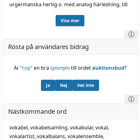
urgermanska hertig o. med analog härledning, till
fornslaviska
voi
, krig,
vojī
, krigare (urbesläktat med
Visa mer
svenska dialekt
ve(j)da
, jaga, se under jaga slutet),
o. stammen i
voditi
, föra, leda. — Efter slaviskt
mönster kallades fursten av Valakiet också 'vojvod'
Rösta på användares bidrag
(
vaivoda
).
Är
“
rop
”
en bra
synonym
till ordet
auktionsbud
?
Ja
Nej
Vet inte
Nästkommande ord
vokabel
,
vokabelsamling
,
vokabulär
,
vokal
,
vokalartist
,
vokalbalans
,
vokalensemble
,