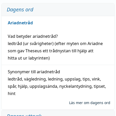
Dagens ord
Ariadnetråd
Vad betyder
ariadnetråd
?
ledtråd
(ur svårigheter) (efter myten om Ariadne
som gav Theseus ett trådnystan till
hjälp
att
hitta
ut ur labyrinten)
Synonymer till
ariadnetråd
ledtråd
,
vägledning
,
ledning
,
uppslag
,
tips
,
vink
,
spår
,
hjälp
,
uppslagsända
, nyckelantydning,
tipset
,
hint
Läs mer om dagens ord