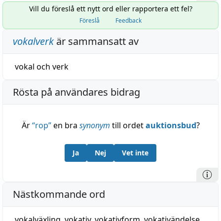
Vill du föreslå ett nytt ord eller rapportera ett fel?
Föreslå
Feedback
vokalverk
är sammansatt av
vokal
och
verk
Rösta på användares bidrag
Är
“
rop
”
en bra
synonym
till ordet
auktionsbud
?
Ja
Nej
Vet inte
Nästkommande ord
vokalväxling
,
vokativ
,
vokativform
,
vokativändelse
,