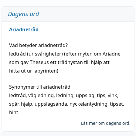
Dagens ord
Ariadnetråd
Vad betyder
ariadnetråd
?
ledtråd
(ur svårigheter) (efter myten om Ariadne
som gav Theseus ett trådnystan till
hjälp
att
hitta
ut ur labyrinten)
Synonymer till
ariadnetråd
ledtråd
,
vägledning
,
ledning
,
uppslag
,
tips
,
vink
,
spår
,
hjälp
,
uppslagsända
, nyckelantydning,
tipset
,
hint
Läs mer om dagens ord