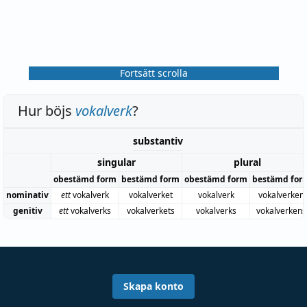
Fortsätt scrolla
Hur böjs
vokalverk
?
substantiv
singular
plural
obestämd form
bestämd form
obestämd form
bestämd for
nominativ
ett
vokalverk
vokalverket
vokalverk
vokalverken
genitiv
ett
vokalverks
vokalverkets
vokalverks
vokalverkens
Skapa konto