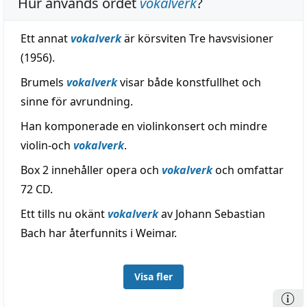
Hur används ordet
vokalverk
?
Ett annat
vokalverk
är körsviten Tre havsvisioner
(1956).
Brumels
vokalverk
visar både konstfullhet och
sinne för avrundning.
Han komponerade en violinkonsert och mindre
violin-och
vokalverk
.
Box 2 innehåller opera och
vokalverk
och omfattar
72 CD.
Ett tills nu okänt
vokalverk
av Johann Sebastian
Bach har återfunnits i Weimar.
Visa fler