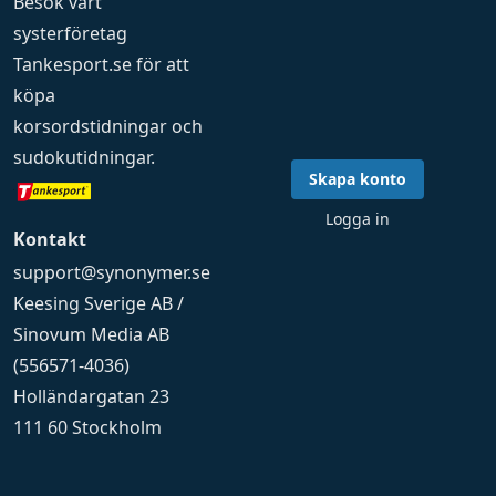
Besök vårt
systerföretag
Tankesport.se
för att
köpa
korsordstidningar
och
sudokutidningar
.
Skapa konto
Logga in
Kontakt
support@synonymer.se
Keesing Sverige AB /
Sinovum Media AB
(556571-4036)
Holländargatan 23
111 60 Stockholm