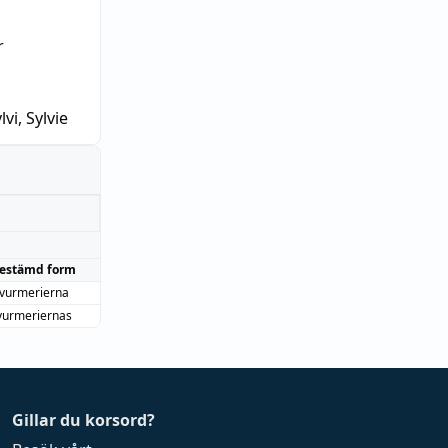
r
lvi, Sylvie
estämd form
vurmerierna
vurmeriernas
Gillar du korsord?