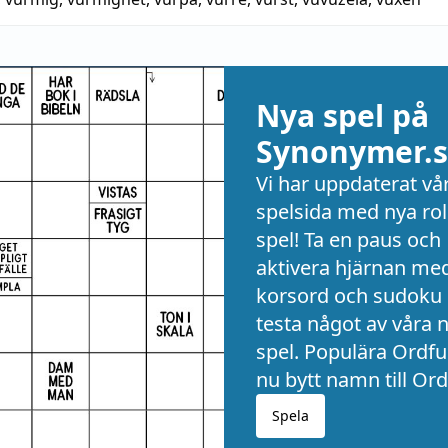
Nya spel på
Synonymer.s
Vi har uppdaterat vå
spelsida med nya rol
spel! Ta en paus och
aktivera hjärnan me
korsord och sudoku 
testa något av våra 
spel. Populära Ordful
nu bytt namn till Ord
Spela