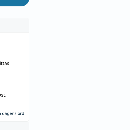
ittas
öst
,
m dagens ord