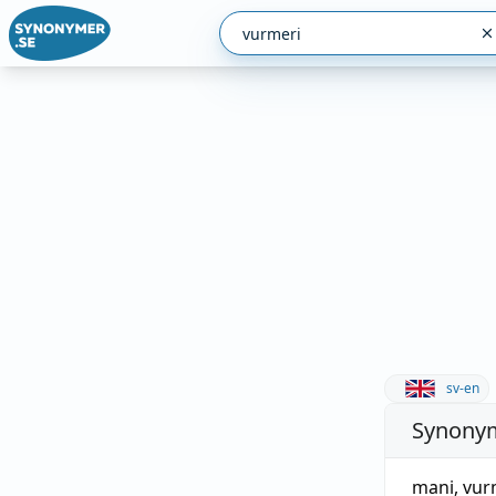
sv-en
Synonym
mani
,
vur