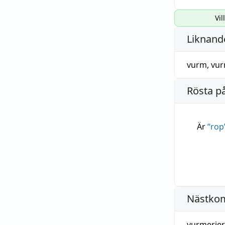
Vil
Liknande
vurm
,
vu
Rösta p
Är
“
rop
Nästko
vurmerier