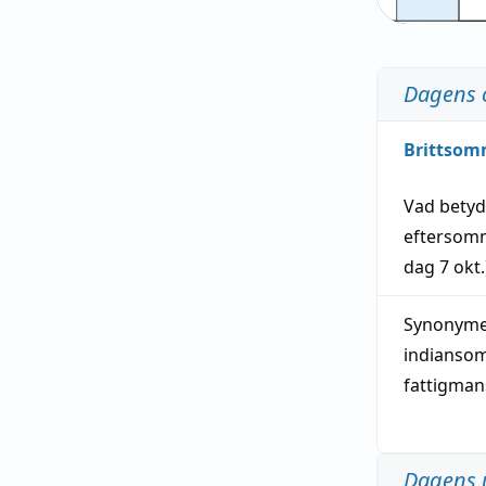
Dagens 
Brittsom
Vad bety
eftersom
dag
7 okt.
Synonymer
indianso
fattigma
Dagens 