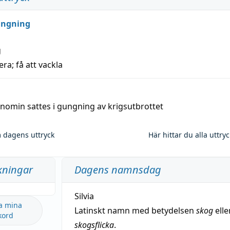
ungning
g
era; få att vackla
nomin sattes i gungning av krigsutbrottet
 dagens uttryck
Här hittar du alla uttry
kningar
Dagens namnsdag
Silvia
a mina
Latinskt namn med betydelsen
skog
elle
kord
skogsflicka
.