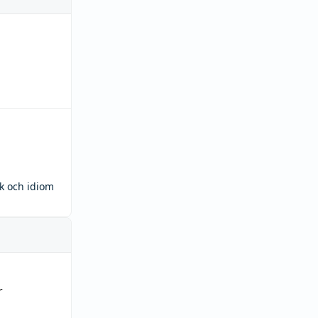
ck och idiom
r