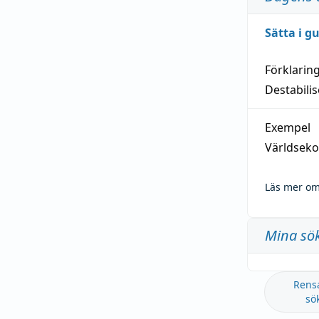
Sätta i g
Förklarin
Destabilis
Exempel
Världseko
Läs mer om
Mina sö
Rens
sö