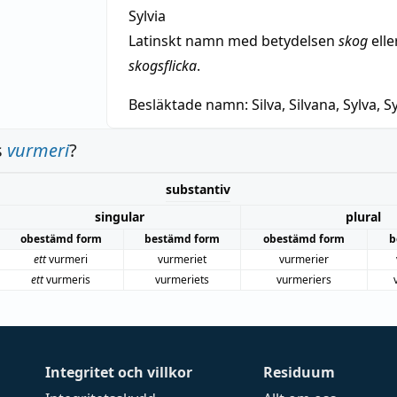
Sylvia
Latinskt namn med betydelsen
skog
elle
skogsflicka
.
Besläktade namn:
Silva, Silvana, Sylva, Sy
s
vurmeri
?
substantiv
singular
plural
obestämd form
bestämd form
obestämd form
b
ett
vurmeri
vurmeriet
vurmerier
ett
vurmeris
vurmeriets
vurmeriers
Integritet och villkor
Residuum