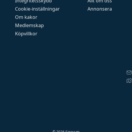
Integritetsskydd
Allt om oss
Cookie-inställningar
Annonsera
Om kakor
Medlemskap
Köpvillkor
©
2026
Sinovum