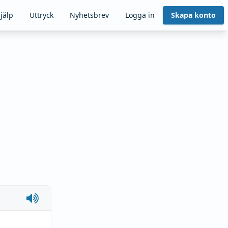
jälp
Uttryck
Nyhetsbrev
Logga in
Skapa konto