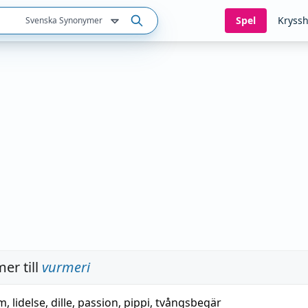
Spel
Kryssh
Svenska Synonymer
er till
vurmeri
m
,
lidelse
,
dille
,
passion
,
pippi
,
tvångsbegär