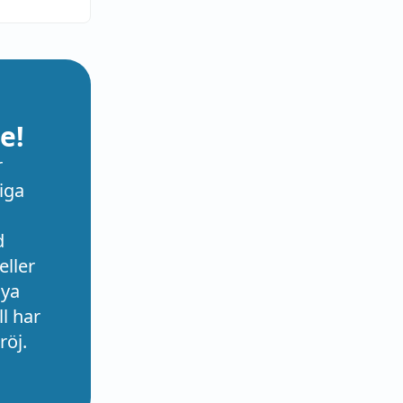
e!
r
iga
d
eller
nya
l har
röj.