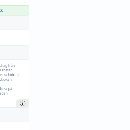
ck
idrag från
 röster
vilka bidrag
rdboken.
licka på
edan.