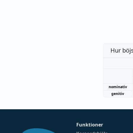
Hur böj
nominativ
genitiv
Funktioner