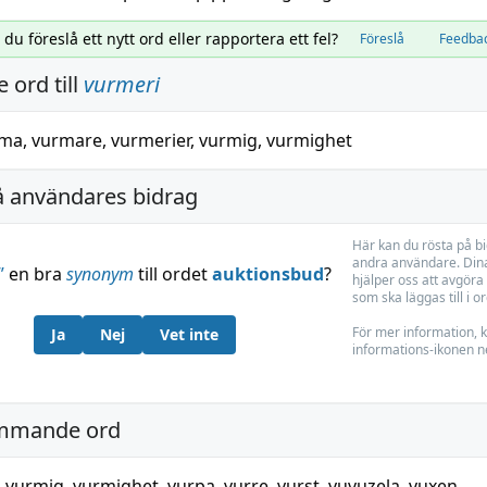
l du föreslå ett nytt ord eller rapportera ett fel?
Föreslå
Feedba
 ord till
vurmeri
rma
,
vurmare
,
vurmerier
,
vurmig
,
vurmighet
å användares bidrag
Här kan du rösta på b
andra användare. Dina
”
en bra
synonym
till ordet
auktionsbud
?
hjälper oss att avgöra 
som ska läggas till i o
För mer information, k
Ja
Nej
Vet inte
informations-ikonen n
mmande ord
,
vurmig
,
vurmighet
,
vurpa
,
vurre
,
vurst
,
vuvuzela
,
vuxen