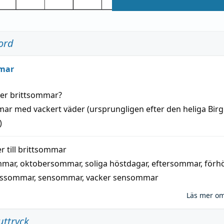
ord
mar
der
brittsommar
?
mar
med
vackert
väder
(
ursprungligen
efter den heliga Birg
)
 till
brittsommar
mmar
,
oktobersommar
,
soliga höstdagar
,
eftersommar
,
förh
nssommar
,
sensommar
,
vacker sensommar
Läs mer o
uttryck