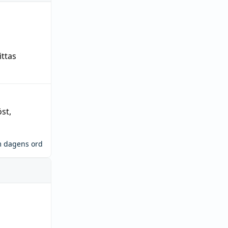
ittas
öst
,
m dagens ord