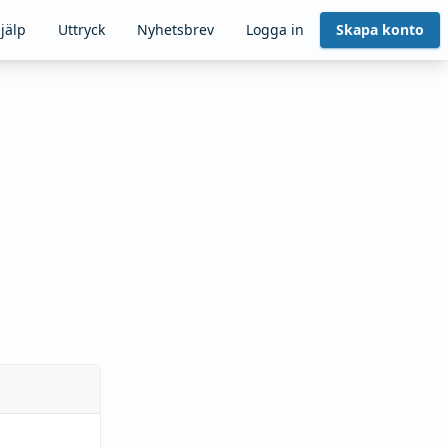
jälp
Uttryck
Nyhetsbrev
Logga in
Skapa konto