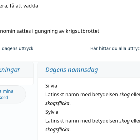
era; få att vackla
nomin sattes i gungning av krigsutbrottet
 dagens uttryck
Här hittar du alla uttry
kningar
Dagens namnsdag
Silvia
a mina
Latinskt namn med betydelsen
skog
elle
kord
skogsflicka
.
Sylvia
Latinskt namn med betydelsen
skog
elle
skogsflicka
.