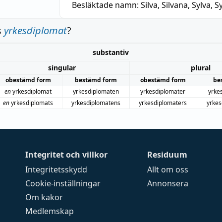
Besläktade namn:
Silva, Silvana, Sylva, Sy
s
yrkesdiplomat
?
substantiv
singular
plural
obestämd form
bestämd form
obestämd form
be
en
yrkesdiplomat
yrkesdiplomaten
yrkesdiplomater
yrke
en
yrkesdiplomats
yrkesdiplomatens
yrkesdiplomaters
yrkes
Integritet och villkor
Residuum
Integritetsskydd
Allt om oss
Cookie-inställningar
Annonsera
Om kakor
Medlemskap