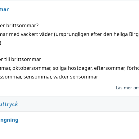
mar
der
brittsommar
?
mar
med
vackert
väder
(
ursprungligen
efter den heliga Birg
)
 till
brittsommar
mmar
,
oktobersommar
,
soliga höstdagar
,
eftersommar
,
förh
nssommar
,
sensommar
,
vacker sensommar
Läs mer o
uttryck
ungning
g