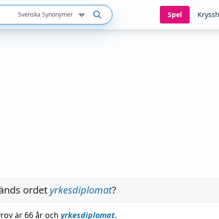
Spel
Kryssh
Svenska Synonymer
änds ordet
yrkesdiplomat
?
vrov är 66 år och
yrkesdiplomat
.