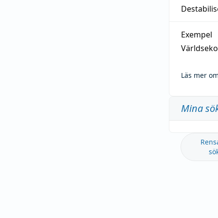
Destabilis
Exempel
Världseko
Läs mer om
Mina sö
Rens
sö