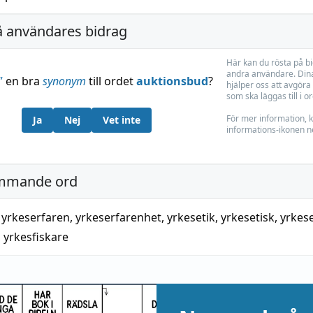
å användares bidrag
Här kan du rösta på b
andra användare. Dina
”
en bra
synonym
till ordet
auktionsbud
?
hjälper oss att avgöra 
som ska läggas till i o
För mer information, k
Ja
Nej
Vet inte
informations-ikonen n
mmande ord
,
yrkeserfaren
,
yrkeserfarenhet
,
yrkesetik
,
yrkesetisk
,
yrkes
,
yrkesfiskare