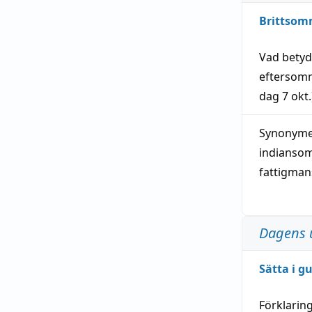
Brittsom
Vad bety
eftersom
dag
7 okt.
Synonymer
indianso
fattigma
Dagens 
Sätta i g
Förklarin