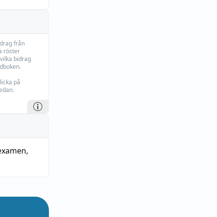
idrag från
 röster
vilka bidrag
rdboken.
licka på
edan.
examen
,