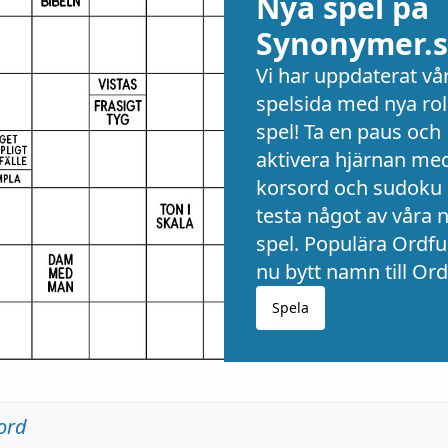
Nya spel på
Synonymer.s
Vi har uppdaterat vå
spelsida med nya rol
spel! Ta en paus och
aktivera hjärnan me
korsord och sudoku 
testa något av våra 
spel. Populära Ordful
nu bytt namn till Ord
Spela
ord