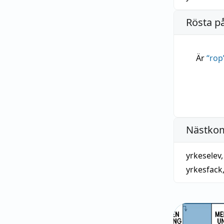
Rösta p
Är
“
rop
Nästko
yrkeselev
yrkesfack