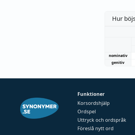
Hur böj
nominativ
genitiv
Funktioner
Korsordshjälp
Ordspel
Uttryck och ordspråk
Föreslå nytt ord