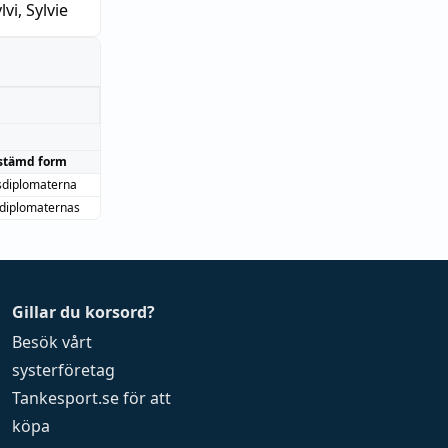
lvi, Sylvie
stämd form
sdiplomaterna
diplomaternas
Gillar du korsord?
Besök vårt
systerföretag
Tankesport.se
för att
köpa