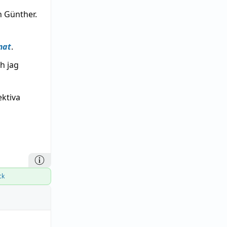
an Günther.
mat
.
h jag
ektiva
ck