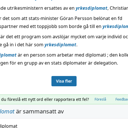
nde utrikesministern ersattes av en
yrkesdiplomat
, Christi
r det som att stats-minister Göran Persson belönat en fd
partner med ett toppjobb som borde gå till en
yrkesdiplo
 är det ett program som avslöjar mycket om varje individ oc
e gå in i det här som
yrkesdiplomat
.
iplomat
är en person som arbetar med diplomati ; den koll
en för en grupp av en stats diplomater är delegation.
Visa fler
l du föreslå ett nytt ord eller rapportera ett fel?
Föreslå
Feedba
plomat
är sammansatt av
diplomat