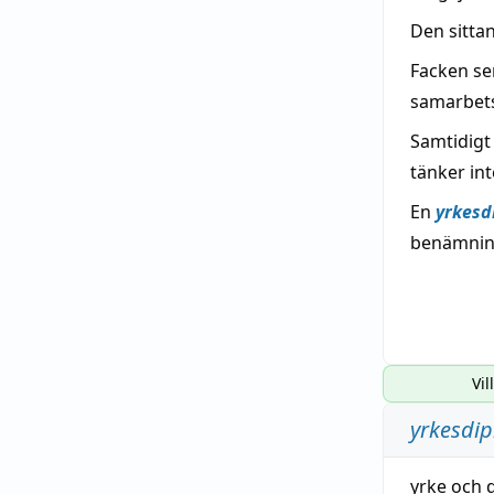
Den sitta
Facken se
samarbets
Samtidigt
tänker int
En
yrkesd
benämning
Vil
yrkesdi
yrke
och