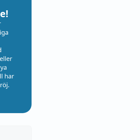
e!
r
iga
d
eller
nya
l har
röj.