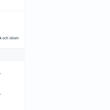
ck och idiom
r
r