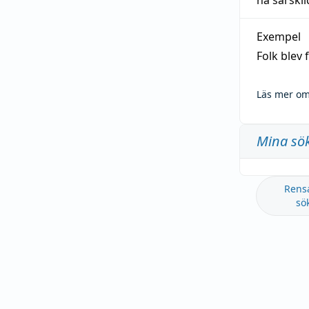
ha särski
Exempel
Folk blev
Läs mer om
Mina sö
Rens
sö