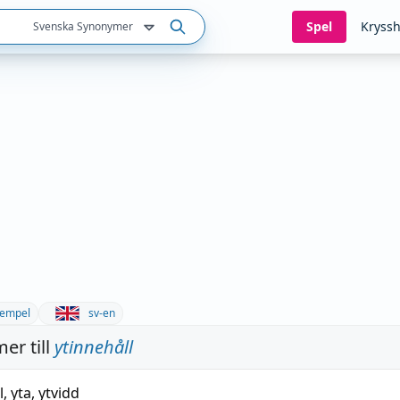
Spel
Kryssh
Svenska Synonymer
empel
sv-en
er till
ytinnehåll
l
,
yta
,
ytvidd