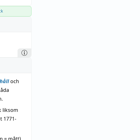
ck
håll
och
båda
n.
k liksom
t 1771-
n = mått)