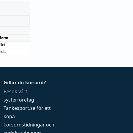
form
llet
lets
Gillar du korsord?
Besök vårt
systerföretag
Tankesport.se
för att
köpa
korsordstidningar
och