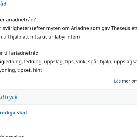
råd
der
ariadnetråd
?
r svårigheter) (efter myten om Ariadne som gav Theseus et
 till
hjälp
att
hitta
ut ur labyrinten)
 till
ariadnetråd
ägledning
,
ledning
,
uppslag
,
tips
,
vink
,
spår
,
hjälp
,
uppslags
ydning,
tipset
,
hint
Läs mer o
uttryck
andiga skäl
g