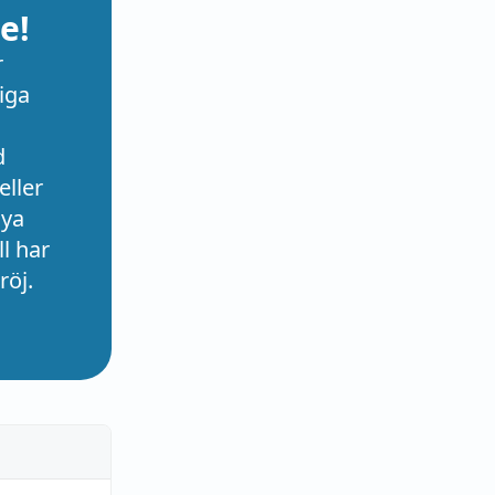
e!
r
iga
d
eller
nya
l har
röj.