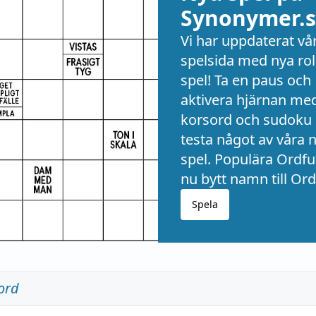
Synonymer.s
Vi har uppdaterat vå
spelsida med nya rol
spel! Ta en paus och
aktivera hjärnan me
korsord och sudoku 
testa något av våra 
spel. Populära Ordful
nu bytt namn till Ord
Spela
ord