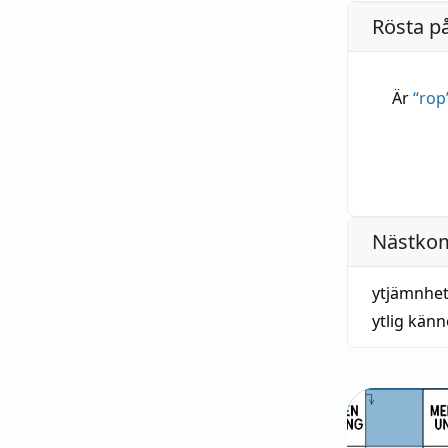
Rösta p
Är
“
rop
Nästko
ytjämnhe
ytlig kän