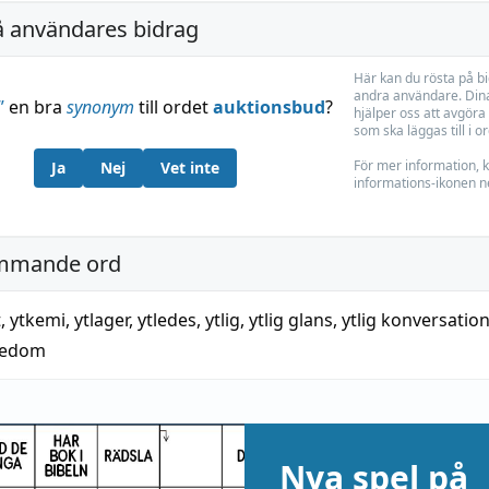
å användares bidrag
Här kan du rösta på b
andra användare. Dina
”
en bra
synonym
till ordet
auktionsbud
?
hjälper oss att avgöra 
som ska läggas till i o
För mer information, k
Ja
Nej
Vet inte
informations-ikonen n
mmande ord
t
,
ytkemi
,
ytlager
,
ytledes
,
ytlig
,
ytlig glans
,
ytlig konversatio
nedom
Nya spel på