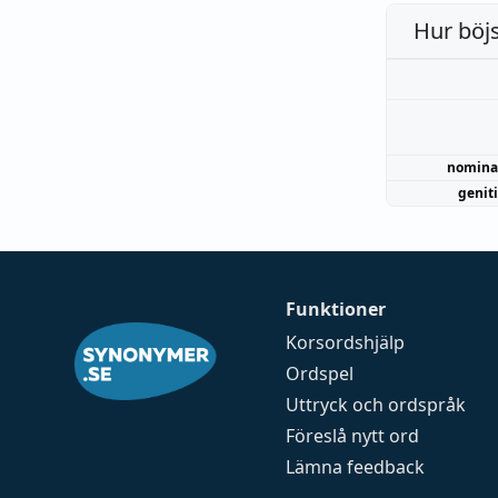
Hur böj
nomina
genit
Funktioner
Korsordshjälp
Ordspel
Uttryck och ordspråk
Föreslå nytt ord
Lämna feedback