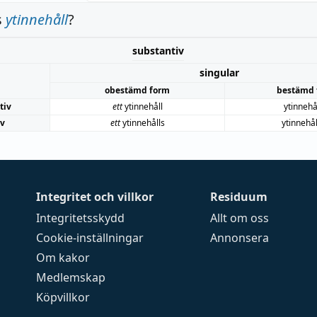
s
ytinnehåll
?
substantiv
singular
obestämd form
bestämd 
tiv
ett
ytinnehåll
ytinnehå
iv
ett
ytinnehålls
ytinnehål
Integritet och villkor
Residuum
Integritetsskydd
Allt om oss
Cookie-inställningar
Annonsera
Om kakor
Medlemskap
Köpvillkor