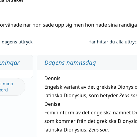
lda orsaker
 förvånade när hon sade upp sig men hon hade sina randiga
 dagens uttryck
Här hittar du alla uttry
kningar
Dagens namnsdag
Dennis
a mina
Engelsk variant av det grekiska Dionysio
kord
latinska Dionysius, som betyder
Zeus so
Denise
Femininform av det engelska namnet De
som kommer från det grekiska Dionysios
latinska Dionysius:
Zeus son
.