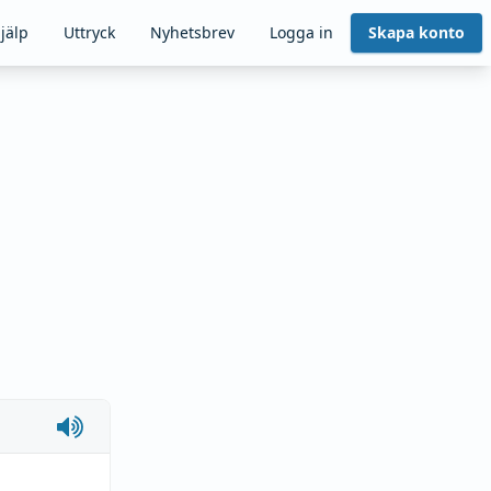
jälp
Uttryck
Nyhetsbrev
Logga in
Skapa konto