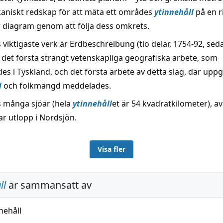
kaniskt redskap för att mäta ett områdes
ytinnehåll
på en r
er diagram genom att följa dess omkrets.
viktigaste verk är Erdbeschreibung (tio delar, 1754-92, sed
, det första strängt vetenskapliga geografiska arbete, som
es i Tyskland, och det första arbete av detta slag, där upp
l
och folkmängd meddelades.
ns många sjöar (hela
ytinnehåll
et är 54 kvadratkilometer), av
ar utlopp i Nordsjön.
Visa fler
ll
är sammansatt av
nehåll