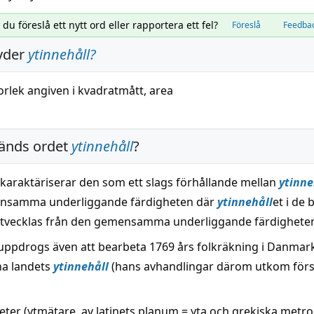
l du föreslå ett nytt ord eller rapportera ett fel?
Föreslå
Feedba
yder
ytinnehåll
?
orlek
angiven
i kvadratmått,
area
änds ordet
ytinnehåll
?
araktäriserar den som ett slags förhållande mellan
ytinne
nsamma underliggande färdigheten där
ytinnehåll
et i de 
tvecklas från den gemensamma underliggande färdighete
uppdrogs även att bearbeta 1769 års folkräkning i Danmar
na landets
ytinnehåll
(hans avhandlingar därom utkom förs
eter (ytmätare, av latinets planum = yta och grekiska metro