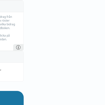
idrag från
 röster
vilka bidrag
rdboken.
licka på
edan.
n
,