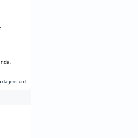
t
ända
,
m dagens ord