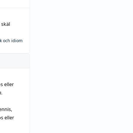
 skäl
ck och idiom
s eller
n
.
nnis,
 eller