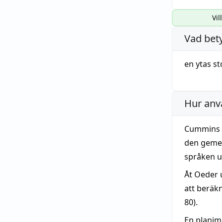
Vil
Vad bet
en ytas
st
Hur anv
Cummins k
den geme
språken u
Åt Oeder 
att beräk
80).
En planim