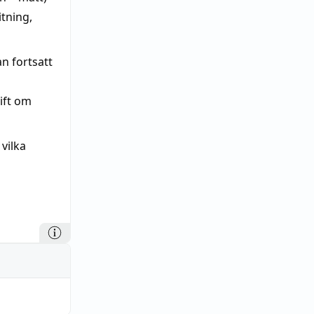
itning,
an fortsatt
gift om
 vilka