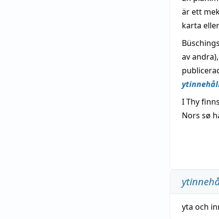
är ett me
karta ell
Büschings 
av andra)
publicerad
ytinnehål
I Thy fin
Nors sø h
ytinnehå
yta
och
in