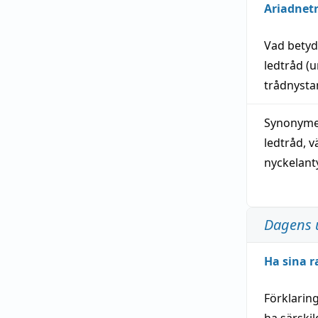
Ariadnet
Vad bety
ledtråd
(u
trådnystan
Synonymer
ledtråd
,
v
nyckelant
Dagens 
Ha sina r
Förklarin