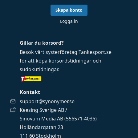
Skapa konto
Logga in
Gillar du korsord?
Besök vårt systerföretag
Tankesport.se
för att köpa
korsordstidningar
och
sudokutidningar
.
Kontakt
support@synonymer.se
Keesing Sverige AB /
Sinovum Media AB (556571-4036)
Holländargatan 23
111 60 Stockholm