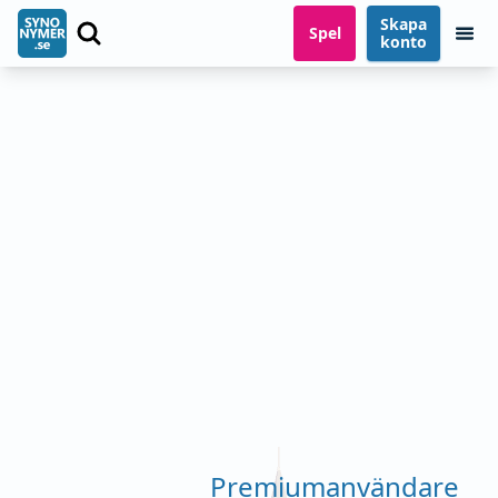
Skapa
Spel
konto
Premiumanvändare