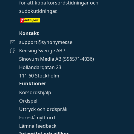
för att köpa
korsordstidningar
och
sudokutidningar
.
Kontakt
support@synonymer.se
Keesing Sverige AB /
Sinovum Media AB (556571-4036)
Holländargatan 23
111 60 Stockholm
Funktioner
Korsordshjälp
Ordspel
Uttryck och ordspråk
Föreslå nytt ord
Lämna feedback
Integritet och villkor