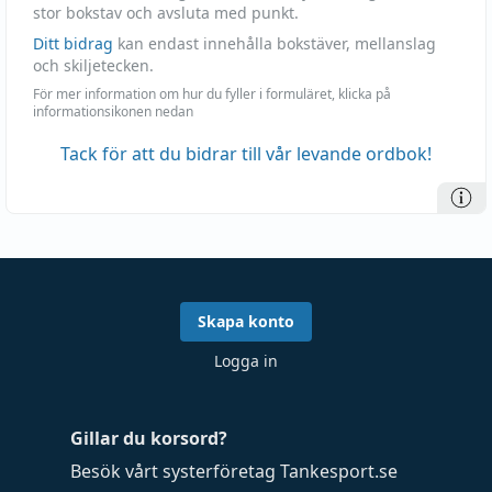
stor bokstav och avsluta med punkt.
Ditt bidrag
kan endast innehålla bokstäver, mellanslag
och skiljetecken.
För mer information om hur du fyller i formuläret, klicka på
informationsikonen nedan
Tack för att du bidrar till vår levande ordbok!
Skapa konto
Logga in
Gillar du korsord?
Besök vårt systerföretag
Tankesport.se