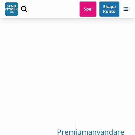
Skapa
Spel
konto
Premiumanvändare