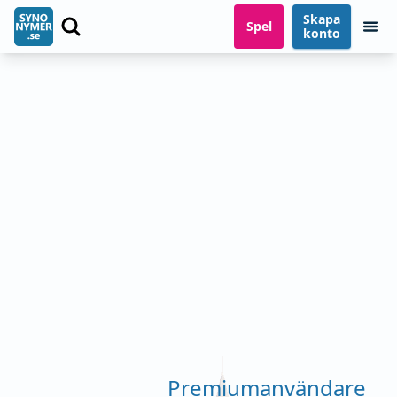
Skapa
Spel
konto
Premiumanvändare