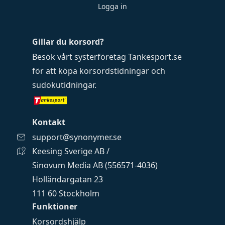
Logga in
Gillar du korsord?
Besök vårt systerföretag
Tankesport.se
för att köpa
korsordstidningar
och
sudokutidningar
.
Kontakt
support@synonymer.se
Keesing Sverige AB /
Sinovum Media AB (556571-4036)
Holländargatan 23
111 60 Stockholm
Funktioner
Korsordshjälp