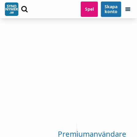
Skapa
Spel
konto
Premiumanvändare