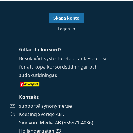
Skapa konto
Logga in
Gillar du korsord?
Besök vårt systerföretag
Tankesport.se
för att köpa
korsordstidningar
och
sudokutidningar
.
Kontakt
support@synonymer.se
Keesing Sverige AB /
Sinovum Media AB (556571-4036)
Holländargatan 23