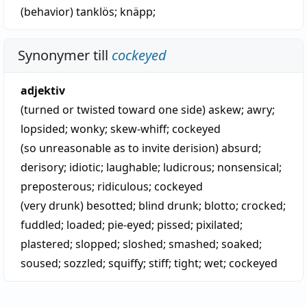
(behavior)
tanklös
;
knäpp
;
Synonymer till
cockeyed
adjektiv
(turned or twisted toward one side)
askew
;
awry
;
lopsided
;
wonky
;
skew-whiff
;
cockeyed
(so unreasonable as to invite derision)
absurd
;
derisory
;
idiotic
;
laughable
;
ludicrous
;
nonsensical
;
preposterous
;
ridiculous
;
cockeyed
(very drunk)
besotted
;
blind drunk
;
blotto
;
crocked
;
fuddled
;
loaded
;
pie-eyed
;
pissed
;
pixilated
;
plastered
;
slopped
;
sloshed
;
smashed
;
soaked
;
soused
;
sozzled
;
squiffy
;
stiff
;
tight
;
wet
;
cockeyed