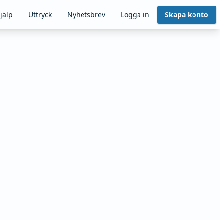
jälp
Uttryck
Nyhetsbrev
Logga in
Skapa konto