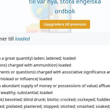
till vår nya, stora engelska
ordbok
Uppgradera till premium
er till
loaded
th a great quantity)
laden
;
ladened
;
loaded
ons) charged with ammunition)
loaded
ments or questions) charged with associative significance a
mislead or influence)
loaded
n abundant supply of money or possessions of value)
afflue
;
wealthy
;
substantial
;
loaded
nk)
besotted
;
blind drunk
;
blotto
;
crocked
;
cockeyed
;
fuddle
sed
;
pixilated
;
plastered
;
slopped
;
sloshed
;
smashed
;
soaked