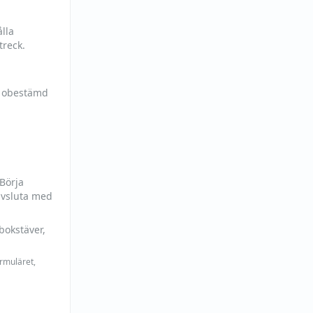
lla
treck.
h obestämd
 Börja
avsluta med
bokstäver,
ormuläret,