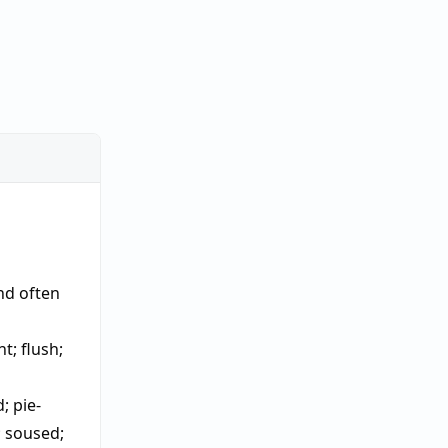
nd often
nt
;
flush
;
d
;
pie-
;
soused
;