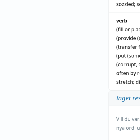
sozzled
;
s
verb
(fill or pl
(provide 
(transfer
(put (som
(corrupt,
often by r
stretch
;
d
Inget re
Vill du v
nya ord, u