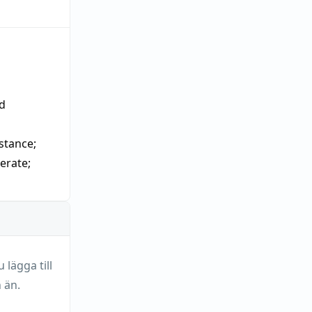
d
stance;
terate
;
lägga till
 än.