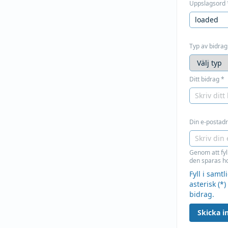
Uppslagsord
Typ av bidrag
Ditt bidrag
*
Din e-postadre
Genom att fyl
den sparas ho
Fyll i samt
asterisk (*)
bidrag.
Skicka in