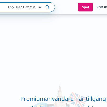
Spel
Kryssh
Engelska till Svenska
Premiumanvändare har tillgång