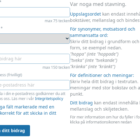
*
Var noga med stavning.
Uppslagsordet
kan endast innehå
bokstäver, mellanslag och bindes
max 75 tecken
*
För synonymer, motsatsord och
sammansatta ord:
Skriv ditt bidrag i grundform oc
form, se exempel nedan.
"hoppa" (inte "hoppade")
"tveka" (inte "tvekande")
"kränka" (inte "kränkt")
max 150 tecken
ss (frivilligt)
För definitioner och meningar:
Skriv hela ditt bidrag i textrutan.
meningar med stor bokstav och 
la i din e-postadress godkänner du att
punkt.
s oss. Läs mer i vår
Integritetspolicy
Ditt bidrag
kan endast innehålla 
liga fält markerade med en
mellanslag och skiljetecken.
 korrekt för att skicka in ditt
För mer information om hur du fyller i f
klicka på informationsikonen nedan
 ditt bidrag