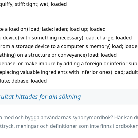
quiffy
;
stiff
;
tight
;
wet
;
loaded
ace a load on)
load
;
lade
;
laden
;
load up
;
loaded
(a device) with something necessary)
load
;
charge
;
loaded
 from a storage device to a computer's memory)
load
;
loade
ething) on a structure or conveyance)
load
;
loaded
 debase, or make impure by adding a foreign or inferior sub
eplacing valuable ingredients with inferior ones)
load
;
adul
ilute
;
debase
;
loaded
sultat hittades för din sökning
ara med och bygga användarnas synonymordbok? Här kan du 
ttryck, meningar och definitioner som inte finns i ordboken