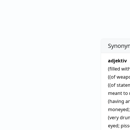
Synonym
adjektiv
(filled wi
((of weap
((of state
meant to 
(having a
moneyed
(very dru
eyed
;
pis