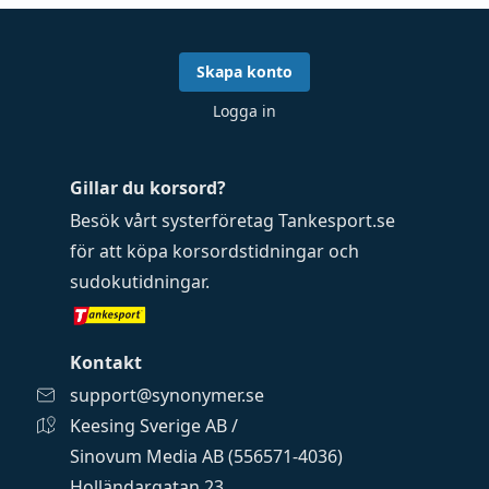
Skapa konto
Logga in
Gillar du korsord?
Besök vårt systerföretag
Tankesport.se
för att köpa
korsordstidningar
och
sudokutidningar
.
Kontakt
support@synonymer.se
Keesing Sverige AB /
Sinovum Media AB (556571-4036)
Holländargatan 23