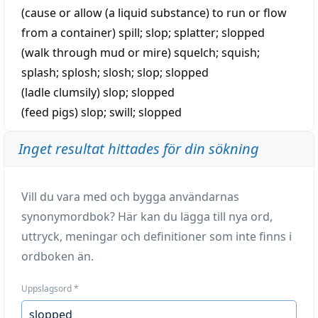
(cause or allow (a liquid substance) to run or flow
from a container)
spill
;
slop
;
splatter
;
slopped
(walk through mud or mire)
squelch
;
squish
;
splash
;
splosh
;
slosh
;
slop
;
slopped
(ladle clumsily)
slop
;
slopped
(feed pigs)
slop
;
swill
;
slopped
Inget resultat hittades för din sökning
Vill du vara med och bygga användarnas
synonymordbok? Här kan du lägga till nya ord,
uttryck, meningar och definitioner som inte finns i
ordboken än.
Uppslagsord
*