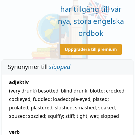
har tillgång till vår
nya, stora engelska
ordbok
Uppgradera till premium
Synonymer till
slopped
adjektiv
(very drunk)
besotted
;
blind drunk
;
blotto
;
crocked
;
cockeyed
;
fuddled
;
loaded
;
pie-eyed
;
pissed
;
pixilated
;
plastered
;
sloshed
;
smashed
;
soaked
;
soused
;
sozzled
;
squiffy
;
stiff
;
tight
;
wet
;
slopped
verb