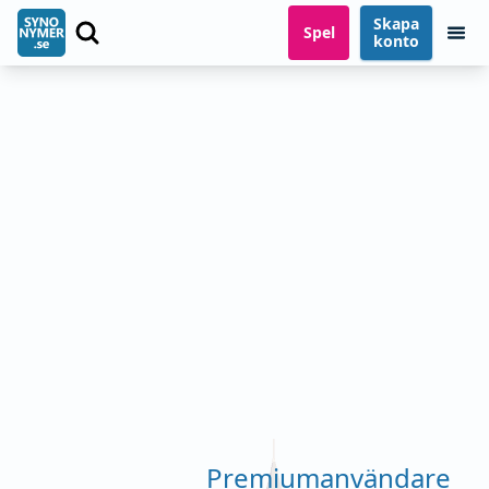
Skapa
Spel
konto
Premiumanvändare