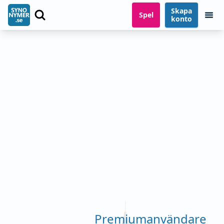
Skapa
Spel
konto
Premiumanvändare