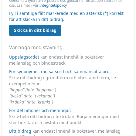
Genom att fylla i din e-postadress godkänner du att den sparas hos
oss. Läs mer i vår
Integritetspolicy
Fyll i samtliga fält markerade med en asterisk (*) korrekt
för att skicka in ditt bidrag.
Skicka in ditt bidrag
Var noga med stavning.
Uppslagsordet
kan endast innehålla bokstäver,
mellanslag och bindestreck.
För synonymer, motsatsord och sammansatta ord:
Skriv ditt bidrag i grundform och obestämd form, se
exempel nedan.
"hoppa" (inte "hoppade")
"tveka" (inte "tvekande")
"kränka" (inte "kränkt")
För definitioner och meningar:
Skriv hela ditt bidrag i textrutan. Börja meningar med
stor bokstav och avsluta med punkt.
Ditt bidrag
kan endast innehålla bokstäver, mellanslag