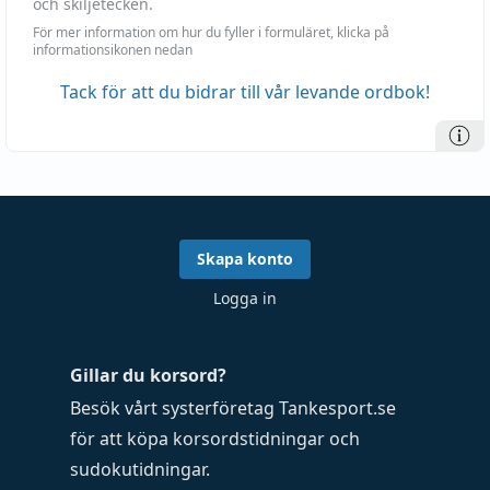
och skiljetecken.
För mer information om hur du fyller i formuläret, klicka på
informationsikonen nedan
Tack för att du bidrar till vår levande ordbok!
Skapa konto
Logga in
Gillar du korsord?
Besök vårt systerföretag
Tankesport.se
för att köpa
korsordstidningar
och
sudokutidningar
.