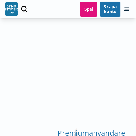
Skapa
Spel
konto
Premiumanvändare