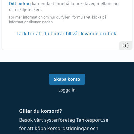
Ditt bidrag
kan endast innehålla bokstäver, mellanslag
och skiljetecken.
För mer information om hur du fyller i formuläret, klicka på
informationsikonen nedan
Tack för att du bidrar till vår levande ordbok!
Skapa konto
Logga in
Gillar du korsord?
Besök vårt systerföretag
Tankesport.se
för att köpa
korsordstidningar
och