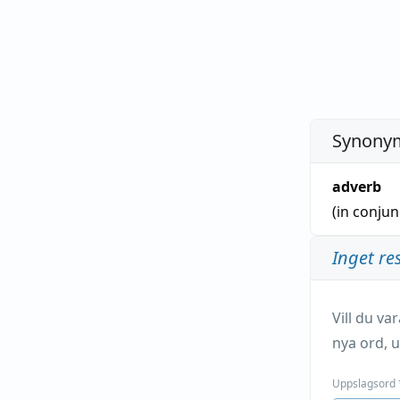
Synonym
adverb
(in conju
Inget re
Vill du v
nya ord, u
Uppslagsord