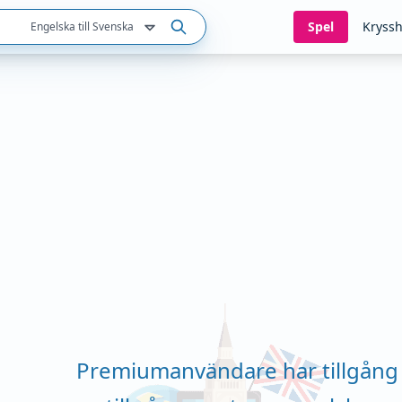
Spel
Kryssh
Engelska till Svenska
Premiumanvändare har tillgång