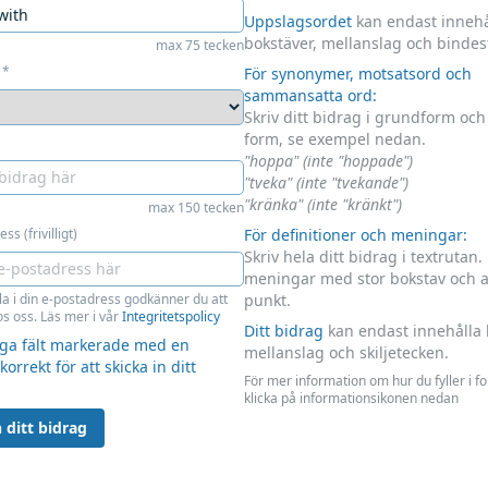
Uppslagsordet
kan endast innehå
bokstäver, mellanslag och bindes
max 75 tecken
*
För synonymer, motsatsord och
sammansatta ord:
Skriv ditt bidrag i grundform oc
form, se exempel nedan.
"hoppa" (inte "hoppade")
"tveka" (inte "tvekande")
"kränka" (inte "kränkt")
max 150 tecken
ss (frivilligt)
För definitioner och meningar:
Skriv hela ditt bidrag i textrutan.
meningar med stor bokstav och 
la i din e-postadress godkänner du att
punkt.
s oss. Läs mer i vår
Integritetspolicy
Ditt bidrag
kan endast innehålla 
liga fält markerade med en
mellanslag och skiljetecken.
 korrekt för att skicka in ditt
För mer information om hur du fyller i f
klicka på informationsikonen nedan
 ditt bidrag