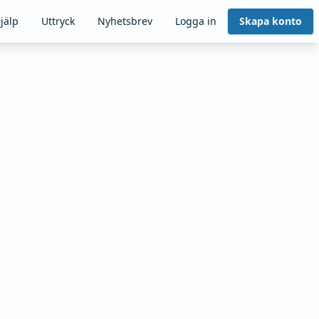
jälp
Uttryck
Nyhetsbrev
Logga in
Skapa konto