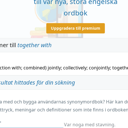
till vår nya, stora engelska
ordbok
Uppgradera till premium
er till
together with
nction with; combined)
jointly
;
collectively
;
conjointly
;
togeth
sultat hittades för din sökning
ara med och bygga användarnas synonymordbok? Här kan du 
ttryck, meningar och definitioner som inte finns i ordboken
*
Var noga med stavning.