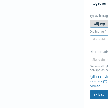
Typ av bidrag
Ditt bidrag
*
Din e-postadre
Genom att fyl
den sparas ho
Fyll i samt
asterisk (*)
bidrag.
Skicka in