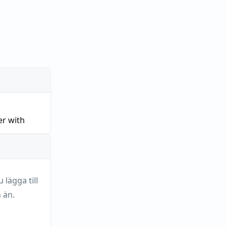
er with
lägga till
 än.