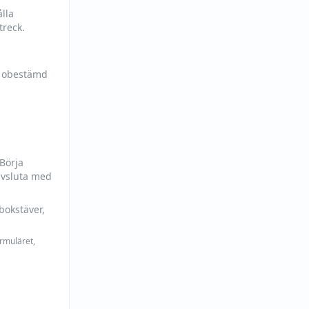
lla
treck.
h obestämd
 Börja
avsluta med
bokstäver,
ormuläret,