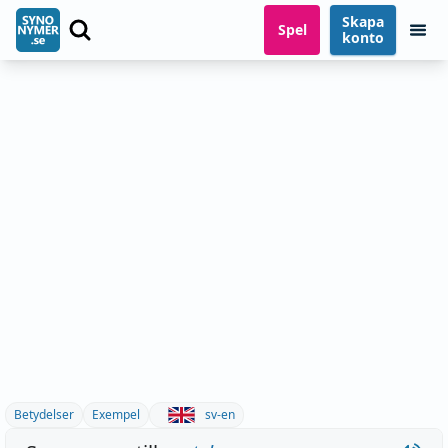
Skapa
Spel
konto
Betydelser
Exempel
sv-en