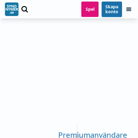
Skapa
Spel
konto
Premiumanvändare