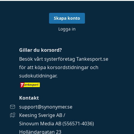
Skapa konto
Logga in
Gillar du korsord?
Besök vårt systerföretag
Tankesport.se
för att köpa
korsordstidningar
och
sudokutidningar
.
Kontakt
support@synonymer.se
Keesing Sverige AB /
Sinovum Media AB (556571-4036)
Holländargatan 23