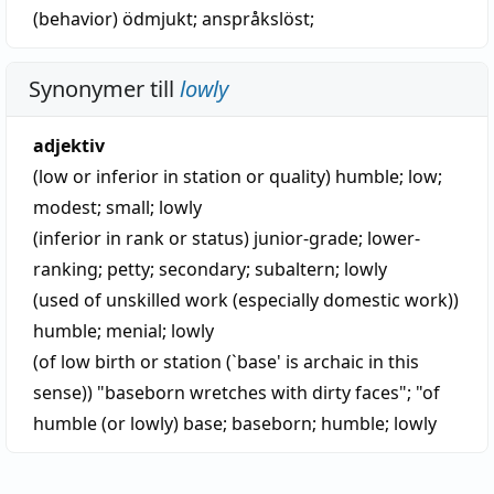
(behavior)
ödmjukt; anspråkslöst;
Synonymer till
lowly
adjektiv
(low or inferior in station or quality)
humble
;
low
;
modest
;
small
;
lowly
(inferior in rank or status)
junior-grade
;
lower-
ranking
;
petty
;
secondary
;
subaltern
;
lowly
(used of unskilled work (especially domestic work))
humble
;
menial
;
lowly
(of low birth or station (`base' is archaic in this
sense)) "baseborn wretches with dirty faces"; "of
humble (or lowly)
base
;
baseborn
;
humble
;
lowly