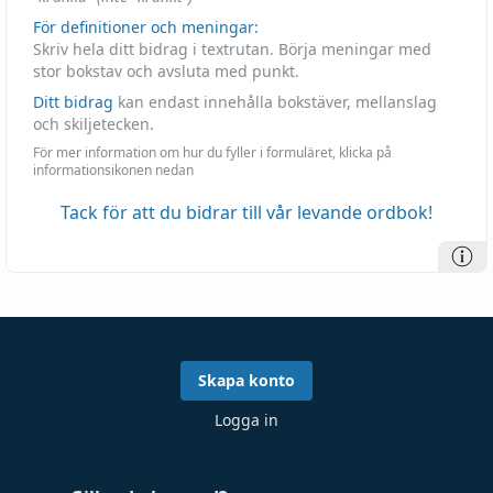
För definitioner och meningar:
Skriv hela ditt bidrag i textrutan. Börja meningar med
stor bokstav och avsluta med punkt.
Ditt bidrag
kan endast innehålla bokstäver, mellanslag
och skiljetecken.
För mer information om hur du fyller i formuläret, klicka på
informationsikonen nedan
Tack för att du bidrar till vår levande ordbok!
Skapa konto
Logga in