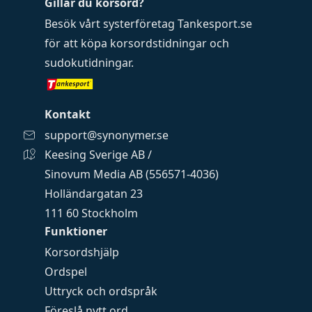
Gillar du korsord?
Besök vårt systerföretag
Tankesport.se
för att köpa
korsordstidningar
och
sudokutidningar
.
Kontakt
support@synonymer.se
Keesing Sverige AB /
Sinovum Media AB (556571-4036)
Holländargatan 23
111 60 Stockholm
Funktioner
Korsordshjälp
Ordspel
Uttryck och ordspråk
Föreslå nytt ord