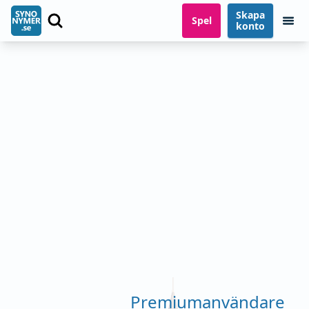
Skapa
Spel
konto
Premiumanvändare