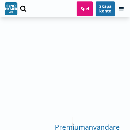
Skapa
Spel
konto
Premiumanvändare