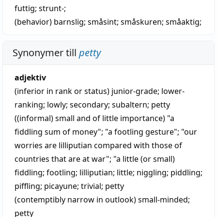
futtig
; strunt-;
(behavior)
barnslig
;
småsint
;
småskuren
;
småaktig
;
Synonymer till
petty
adjektiv
(inferior in rank or status)
junior-grade
;
lower-
ranking
;
lowly
;
secondary
;
subaltern
;
petty
((informal) small and of little importance) "a
fiddling sum of money"; "a footling gesture"; "our
worries are lilliputian compared with those of
countries that are at war"; "a little (or small)
fiddling
;
footling
;
lilliputian
;
little
;
niggling
;
piddling
;
piffling
;
picayune
;
trivial
;
petty
(contemptibly narrow in outlook)
small-minded
;
petty