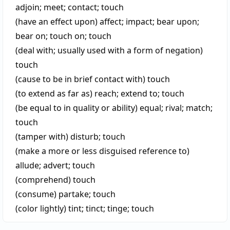
adjoin
;
meet
;
contact
;
touch
(have an effect upon)
affect
;
impact
;
bear upon
;
bear on
;
touch on
;
touch
(deal with; usually used with a form of negation)
touch
(cause to be in brief contact with)
touch
(to extend as far as)
reach
;
extend to
;
touch
(be equal to in quality or ability)
equal
;
rival
;
match
;
touch
(tamper with)
disturb
;
touch
(make a more or less disguised reference to)
allude
;
advert
;
touch
(comprehend)
touch
(consume)
partake
;
touch
(color lightly)
tint
;
tinct
;
tinge
;
touch