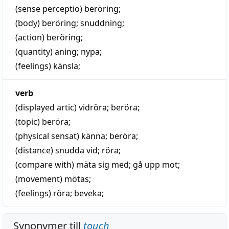
(sense perceptio)
beröring
;
(body)
beröring
;
snuddning
;
(action)
beröring
;
(quantity)
aning
;
nypa
;
(feelings)
känsla
;
verb
(displayed artic)
vidröra
;
beröra
;
(topic)
beröra
;
(physical sensat)
känna
;
beröra
;
(distance)
snudda vid
;
röra
;
(compare with)
mäta sig med
; gå upp mot;
(movement)
mötas
;
(feelings)
röra
;
beveka
;
Synonymer till
touch