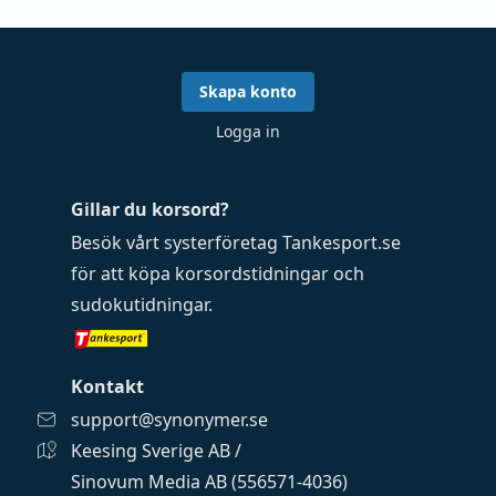
Skapa konto
Logga in
Gillar du korsord?
Besök vårt systerföretag
Tankesport.se
för att köpa
korsordstidningar
och
sudokutidningar
.
Kontakt
support@synonymer.se
Keesing Sverige AB /
Sinovum Media AB (556571-4036)