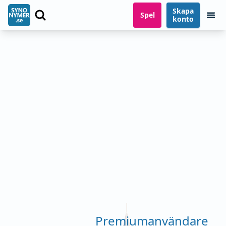
Skapa
Spel
konto
Premiumanvändare