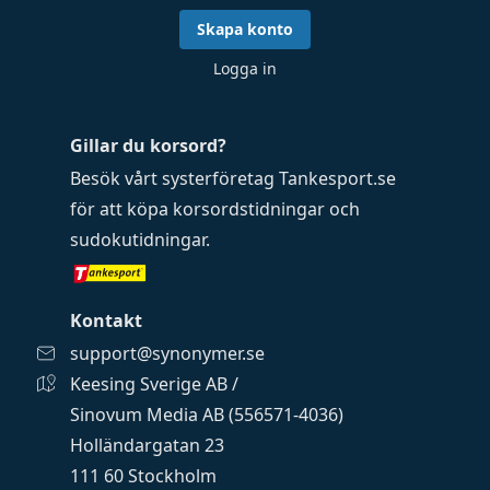
Skapa konto
Logga in
Gillar du korsord?
Besök vårt systerföretag
Tankesport.se
för att köpa
korsordstidningar
och
sudokutidningar
.
Kontakt
support@synonymer.se
Keesing Sverige AB /
Sinovum Media AB (556571-4036)
Holländargatan 23
111 60 Stockholm