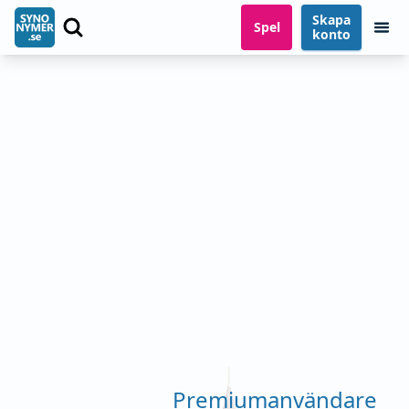
Skapa
Spel
konto
Premiumanvändare