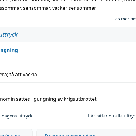
nssommar
,
sensommar
,
vacker sensommar
Läs mer o
uttryck
ungning
g
era; få att vackla
nomin sattes i gungning av krigsutbrottet
 dagens uttryck
Här hittar du alla uttry