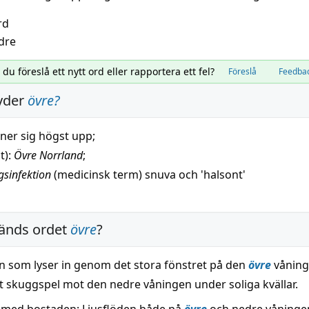
rd
dre
l du föreslå ett nytt ord eller rapportera ett fel?
Föreslå
Feedba
yder
övre
?
ner sig
högst
upp;
t):
Övre Norrland
;
gsinfektion
(
medicinsk
term)
snuva
och 'halsont'
änds ordet
övre
?
en som lyser in genom det stora fönstret på den
övre
våning
kt skuggspel mot den nedre våningen under soliga kvällar.