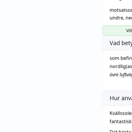
motsatso
undre
,
ne
Vil
Vad bet
som befin
nordlig
(as
övre luftvä
Hur anv
Kvällssol
fantastis