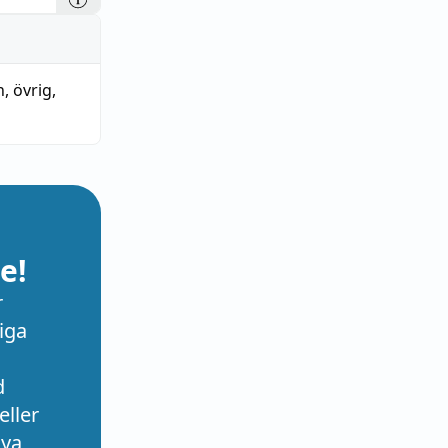
n
,
övrig
,
e!
r
iga
d
eller
nya