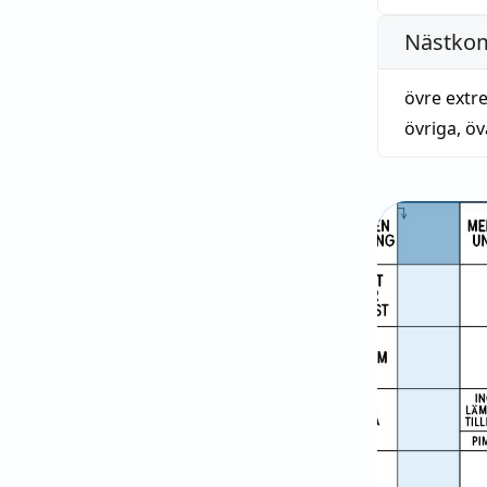
Nästko
övre extr
övriga
,
öv