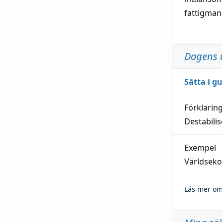
fattigma
Dagens 
Sätta i g
Förklarin
Destabilis
Exempel
Världseko
Läs mer om