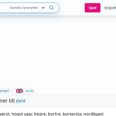
Spel
Kryssh
Svenska Synonymer
empel
sv-en
er till
övre
verst
,
högst upp
;
högre
,
bortre
,
bortersta
;
nordligast