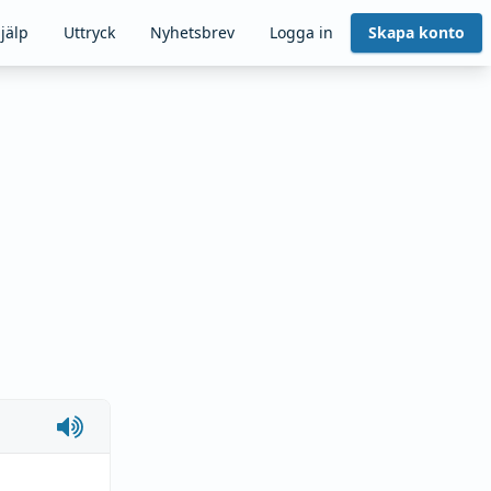
jälp
Uttryck
Nyhetsbrev
Logga in
Skapa konto