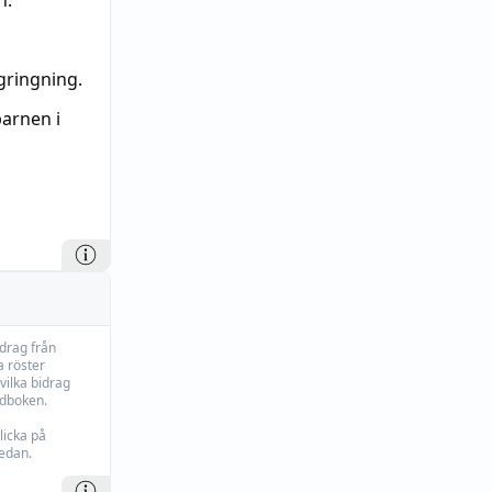
n.
gringning.
arnen i
idrag från
 röster
vilka bidrag
rdboken.
licka på
edan.