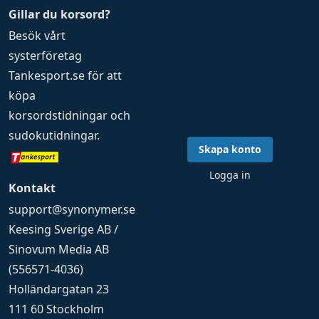
Gillar du korsord?
Besök vårt
systerföretag
Tankesport.se
för att
köpa
korsordstidningar
och
sudokutidningar
.
Skapa konto
Logga in
Kontakt
support@synonymer.se
Keesing Sverige AB /
Sinovum Media AB
(556571-4036)
Holländargatan 23
111 60 Stockholm