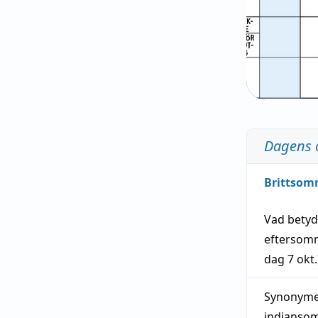
Dagens 
Brittsom
Vad bety
eftersom
dag
7 okt.
Synonymer
indianso