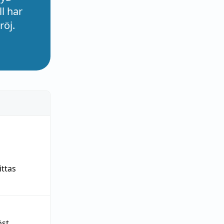
l har
röj.
ittas
öst
,