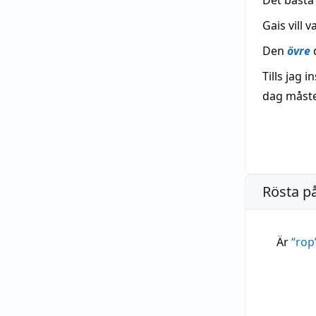
Det bästa
Gais vill 
Den
övre
d
Tills jag 
dag måste 
Rösta p
Är
“
rop