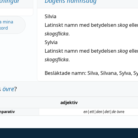
kningar
Dagens namnsdag
Silvia
a mina
Latinskt namn med betydelsen
skog
elle
kord
skogsflicka
.
Sylvia
Latinskt namn med betydelsen
skog
elle
skogsflicka
.
Besläktade namn:
Silva, Silvana, Sylva, Sy
s
övre
?
adjektiv
parativ
en|ett|den|det|de
övre