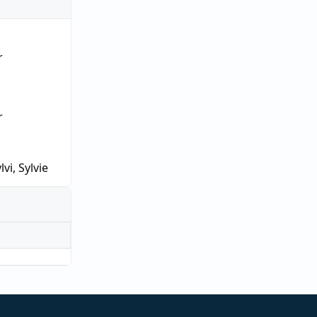
r
r
lvi, Sylvie