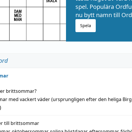
spel. Populära Ordful
nu bytt namn till Ord
Spela
ord
mar
der
brittsommar
?
mar
med
vackert
väder
(
ursprungligen
efter den heliga Birg
)
 till
brittsommar
mmar
,
oktobersommar
,
soliga höstdagar
,
eftersommar
,
förh