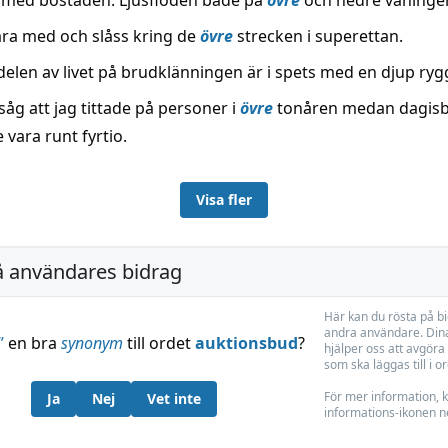
 med bostaden: Ljusflöden både på
övre
och nedre våninge
vara med och slåss kring de
övre
strecken i superettan.
elen av livet på brudklänningen är i spets med en djup ryg
insåg att jag tittade på personer i
övre
tonåren medan dagisb
vara runt fyrtio.
Visa fler
å användares bidrag
Här kan du rösta på b
andra användare. Dina
”
en bra
synonym
till ordet
auktionsbud
?
hjälper oss att avgöra 
som ska läggas till i o
För mer information, k
Ja
Nej
Vet inte
informations-ikonen n