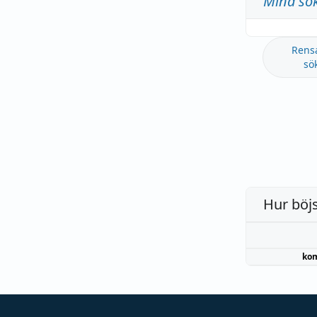
Mina sö
Rens
sö
Hur böj
kom