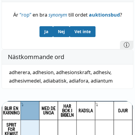
Är
“
rop
”
en bra
synonym
till ordet
auktionsbud
?
Ja
Nej
Vet inte
Nästkommande ord
adherera
,
adhesion
,
adhesionskraft
,
adhesiv
,
adhesivmedel
,
adiabatisk
,
adiafora
,
adiantum