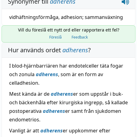
Synonymer till
adherens
vidhäftningsförmåga
,
adhesion
;
sammanväxning
Vill du föreslå ett nytt ord eller rapportera ett fel?
Föreslå
Feedback
Hur används ordet
adherens
?
I blod-hjärnbarriären har endotelceller täta fogar
och zonula
adherens
, som är en form av
celladhesion.
Mest kända är de
adherens
er som uppstår i buk-
och bäckenhåla efter kirurgiska ingrepp, så kallade
postoperativa
adherens
er samt från sjukdomen
endometrios.
Vanligt är att
adherens
er uppkommer efter