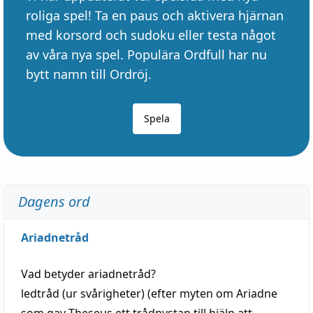
roliga spel! Ta en paus och aktivera hjärnan
med korsord och sudoku eller testa något
av våra nya spel. Populära Ordfull har nu
bytt namn till Ordröj.
Spela
Dagens ord
Ariadnetråd
Vad betyder
ariadnetråd
?
ledtråd
(ur svårigheter) (efter myten om Ariadne
som gav Theseus ett trådnystan till
hjälp
att