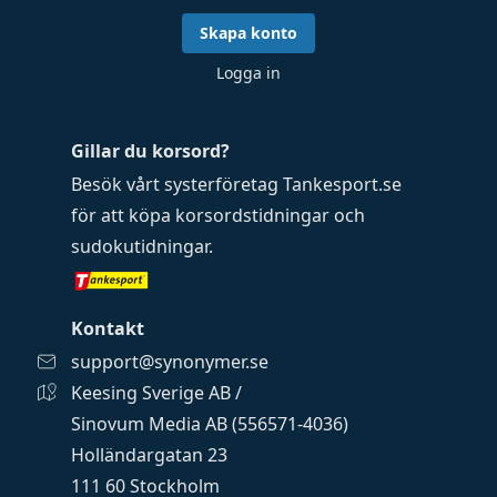
Skapa konto
Logga in
Gillar du korsord?
Besök vårt systerföretag
Tankesport.se
för att köpa
korsordstidningar
och
sudokutidningar
.
Kontakt
support@synonymer.se
Keesing Sverige AB /
Sinovum Media AB (556571-4036)
Holländargatan 23
111 60 Stockholm