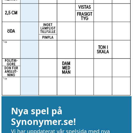
Nya spel på
Synonymer.se!
Vi har uppdaterat vår spelsida med nya