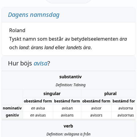
Dagens namnsdag
Roland
Tyskt namn som består av betydelseelementen
ära
och
land
:
ärans land
eller
landets ära
.
Hur böjs
avisa
?
substantiv
Definition: Tidning
singular
plural
obestämd form
bestämd form
obestämd form
bestämd for
nominativ
en
avisa
avisan
avisor
avisorna
genitiv
en
avisas
avisans
avisors
avisornas
verb
Definition: avlägsna is från