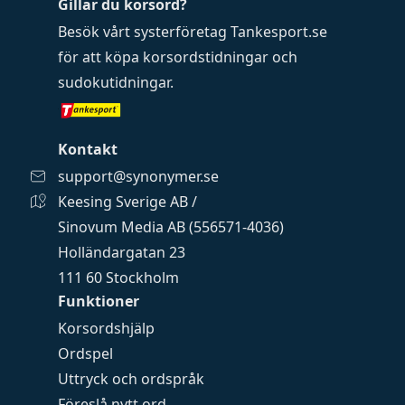
Gillar du korsord?
Besök vårt systerföretag
Tankesport.se
för att köpa
korsordstidningar
och
sudokutidningar
.
Kontakt
support@synonymer.se
Keesing Sverige AB /
Sinovum Media AB (556571-4036)
Holländargatan 23
111 60 Stockholm
Funktioner
Korsordshjälp
Ordspel
Uttryck och ordspråk
Föreslå nytt ord