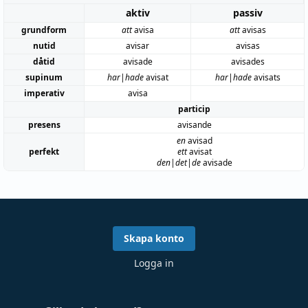
aktiv
passiv
grundform
att
avisa
att
avisas
nutid
avisar
avisas
dåtid
avisade
avisades
supinum
har|hade
avisat
har|hade
avisats
imperativ
avisa
particip
presens
avisande
en
avisad
perfekt
ett
avisat
den|det|de
avisade
Skapa konto
Logga in