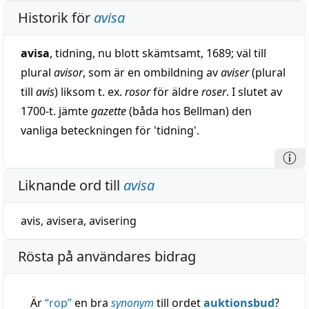
Historik för
avisa
avisa
, tidning, nu blott skämtsamt, 1689; väl till
plural
avisor
, som är en ombildning av
aviser
(plural
till
avis
) liksom t. ex.
rosor
för äldre
roser
. I slutet av
1700-t. jämte
gazette
(båda hos Bellman) den
vanliga beteckningen för 'tidning'.
Liknande ord till
avisa
avis
,
avisera
,
avisering
Rösta på användares bidrag
Är
“
rop
”
en bra
synonym
till ordet
auktionsbud
?