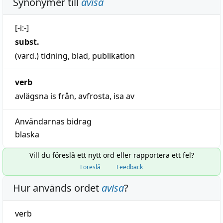
Synonymer till
avisa
Uttal:
[-i:-]
subst.
(vard.)
tidning
,
blad
,
publikation
verb
avlägsna is från
,
avfrosta
,
isa av
Användarnas bidrag
blaska
Vill du föreslå ett nytt ord eller rapportera ett fel?
Föreslå
Feedback
Hur används ordet
avisa
?
verb