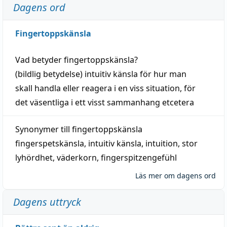
Dagens ord
Fingertoppskänsla
Vad betyder
fingertoppskänsla
?
(
bildlig
betydelse)
intuitiv
känsla
för hur man
skall
handla
eller
reagera
i en viss
situation
, för
det väsentliga i ett visst
sammanhang
etcetera
Synonymer till
fingertoppskänsla
fingerspetskänsla
,
intuitiv känsla
,
intuition
,
stor
lyhördhet
,
väderkorn
,
fingerspitzengefühl
Läs mer om dagens ord
Dagens uttryck