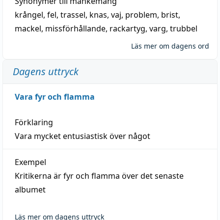
Synonymer till
mankemang
krångel
,
fel
,
trassel
,
knas
,
vaj
,
problem
,
brist
,
mackel
,
missförhållande
,
rackartyg
,
varg
,
trubbel
Läs mer om dagens ord
Dagens uttryck
Vara fyr och flamma
Förklaring
Vara mycket entusiastisk över något
Exempel
Kritikerna är fyr och flamma över det senaste
albumet
Läs mer om dagens uttryck