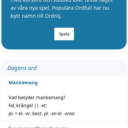
av våra nya spel. Populära Ordfull har nu
bytt namn till Ordröj.
Spela
Dagens ord
Mankemang
Vad betyder
mankemang
?
fel
,
krångel
||
-et
;
pl. = el.
-er
, best. pl.
-en
el.
-erna