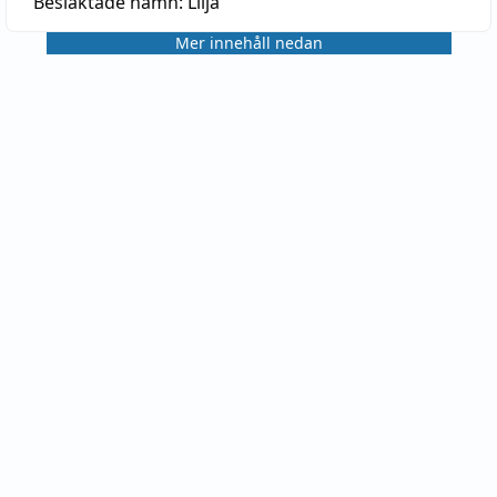
Besläktade namn:
Lilja
Mer innehåll nedan