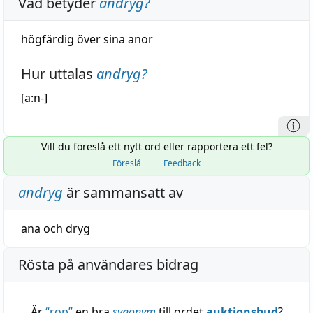
Vad betyder
andryg
?
högfärdig
över sina
anor
Hur uttalas
andryg
?
[
a
:n-]
Vill du föreslå ett nytt ord eller rapportera ett fel?
Föreslå
Feedback
andryg
är sammansatt av
ana
och
dryg
Rösta på användares bidrag
Är
“
rop
”
en bra
synonym
till ordet
auktionsbud
?