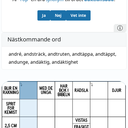
Ja
Nej
Vet inte
Nästkommande ord
andré
,
andsträck
,
andtruten
,
andtäppa
,
andtäppt
,
andunge
,
andäktig
,
andäktighet