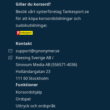
Gillar du korsord?
Besök vårt systerföretag
Tankesport.se
för att köpa
korsordstidningar
och
sudokutidningar
.
Kontakt
support@synonymer.se
Keesing Sverige AB /
Sinovum Media AB (556571-4036)
Holländargatan 23
111 60 Stockholm
Funktioner
Korsordshjälp
Ordspel
Uttryck och ordspråk