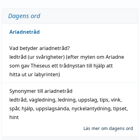
Dagens ord
Ariadnetråd
Vad betyder
ariadnetråd
?
ledtråd
(ur svårigheter) (efter myten om Ariadne
som gav Theseus ett trådnystan till
hjälp
att
hitta
ut ur labyrinten)
Synonymer till
ariadnetråd
ledtråd
,
vägledning
,
ledning
,
uppslag
,
tips
,
vink
,
spår
,
hjälp
,
uppslagsända
, nyckelantydning,
tipset
,
hint
Läs mer om dagens ord