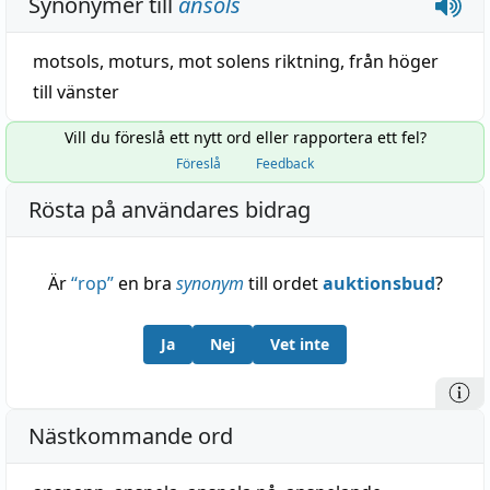
Synonymer till
ansols
motsols
,
moturs
,
mot solens riktning
,
från höger
till vänster
Vill du föreslå ett nytt ord eller rapportera ett fel?
Föreslå
Feedback
Rösta på användares bidrag
Är
“
rop
”
en bra
synonym
till ordet
auktionsbud
?
Ja
Nej
Vet inte
Nästkommande ord