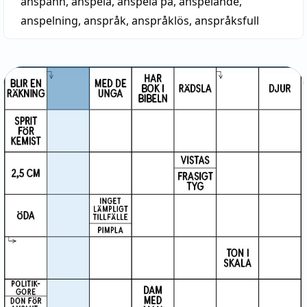
anspann
,
anspela
,
anspela på
,
anspelande
,
anspelning
,
anspråk
,
anspråklös
,
anspråksfull