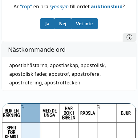
Är
“
rop
”
en bra
synonym
till ordet
auktionsbud
?
Ja
Nej
Vet inte
Nästkommande ord
apostlahästarna
,
apostlaskap
,
apostolisk
,
apostolisk fader
,
apostrof
,
apostrofera
,
apostrofering
,
apostroftecken