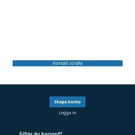
Fortsätt scrolla
Skapa konto
Logga in
Gillar du korsord?