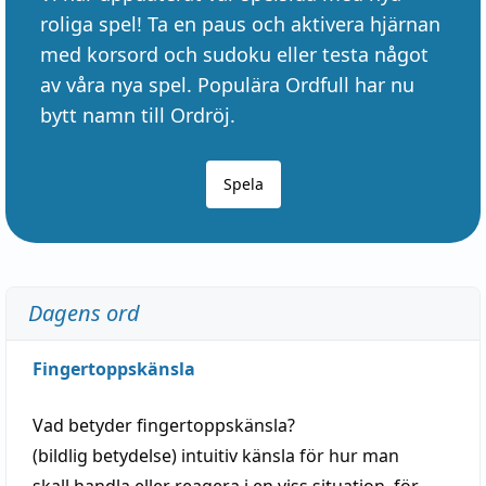
roliga spel! Ta en paus och aktivera hjärnan
med korsord och sudoku eller testa något
av våra nya spel. Populära Ordfull har nu
bytt namn till Ordröj.
Spela
Dagens ord
Fingertoppskänsla
Vad betyder
fingertoppskänsla
?
(
bildlig
betydelse)
intuitiv
känsla
för hur man
skall
handla
eller
reagera
i en viss
situation
, för