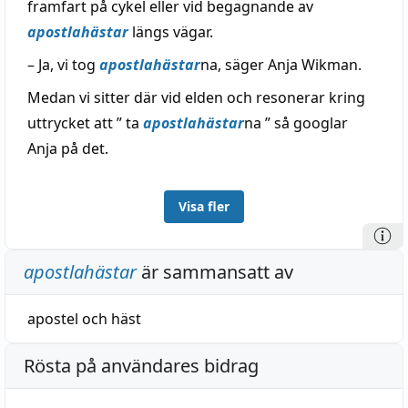
framfart på cykel eller vid begagnande av
apostlahästar
längs vägar.
– Ja, vi tog
apostlahästar
na, säger Anja Wikman.
Medan vi sitter där vid elden och resonerar kring
uttrycket att ” ta
apostlahästar
na ” så googlar
Anja på det.
Visa fler
apostlahästar
är sammansatt av
apostel
och
häst
Rösta på användares bidrag