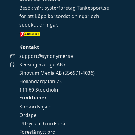
Besök vårt systerföretag
Tankesport.se
för att köpa
korsordstidningar
och
sudokutidningar
.
Kontakt
support@synonymer.se
Keesing Sverige AB /
Sinovum Media AB (556571-4036)
Holländargatan 23
111 60 Stockholm
Funktioner
Korsordshjälp
Ordspel
Uttryck och ordspråk
Föreslå nytt ord