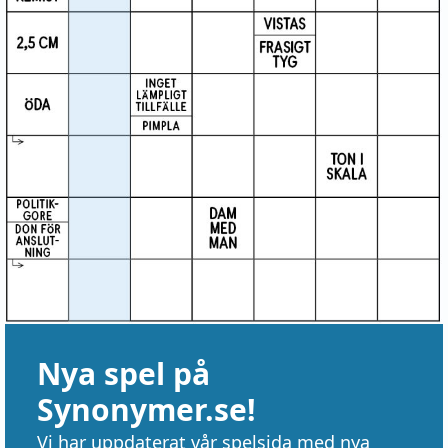
Nya spel på
Synonymer.se!
Vi har uppdaterat vår spelsida med nya