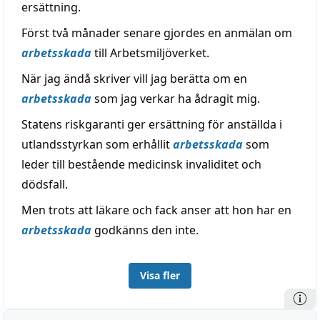
ersättning.
Först två månader senare gjordes en anmälan om
arbetsskada
till Arbetsmiljöverket.
När jag ändå skriver vill jag berätta om en
arbetsskada
som jag verkar ha ådragit mig.
Statens riskgaranti ger ersättning för anställda i
utlandsstyrkan som erhållit
arbetsskada
som
leder till bestående medicinsk invaliditet och
dödsfall.
Men trots att läkare och fack anser att hon har en
arbetsskada
godkänns den inte.
Visa fler