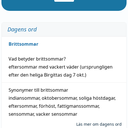
Dagens ord
Brittsommar
Vad betyder
brittsommar
?
eftersommar
med
vackert
väder
(
ursprungligen
efter den heliga Birgittas
dag
7 okt.)
Synonymer till
brittsommar
indiansommar
,
oktobersommar
,
soliga höstdagar
,
eftersommar
,
förhöst
,
fattigmanssommar
,
sensommar
,
vacker sensommar
Läs mer om dagens ord