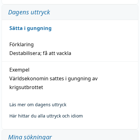
Dagens uttryck
Sätta i gungning
Förklaring
Destabilisera; få att vackla
Exempel
Världsekonomin sattes i gungning av
krigsutbrottet
Läs mer om dagens uttryck
Här hittar du alla uttryck och idiom
Mina sökningar