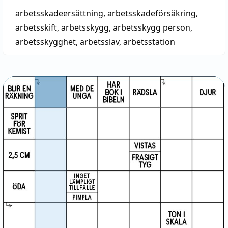
arbetsskadeersättning
,
arbetsskadeförsäkring
,
arbetsskift
,
arbetsskygg
,
arbetsskygg person
,
arbetsskygghet
,
arbetsslav
,
arbetsstation