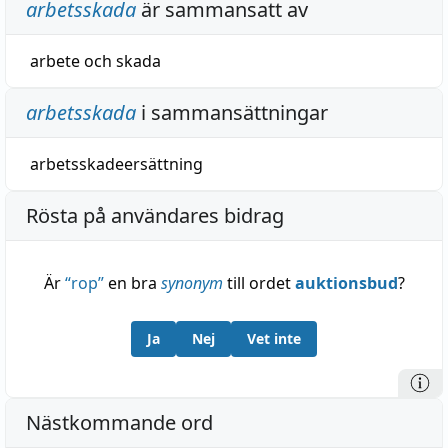
arbetsskada
är sammansatt av
arbete
och
skada
arbetsskada
i sammansättningar
arbetsskadeersättning
Rösta på användares bidrag
Är
“
rop
”
en bra
synonym
till ordet
auktionsbud
?
Ja
Nej
Vet inte
Nästkommande ord