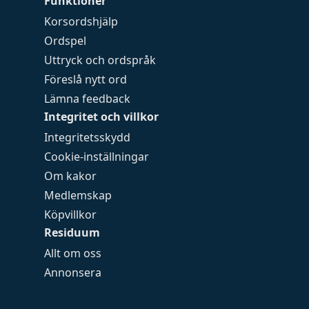
Funktioner
Korsordshjälp
Ordspel
Uttryck och ordspråk
Föreslå nytt ord
Lämna feedback
Integritet och villkor
Integritetsskydd
Cookie-inställningar
Om kakor
Medlemskap
Köpvillkor
Residuum
Allt om oss
Annonsera