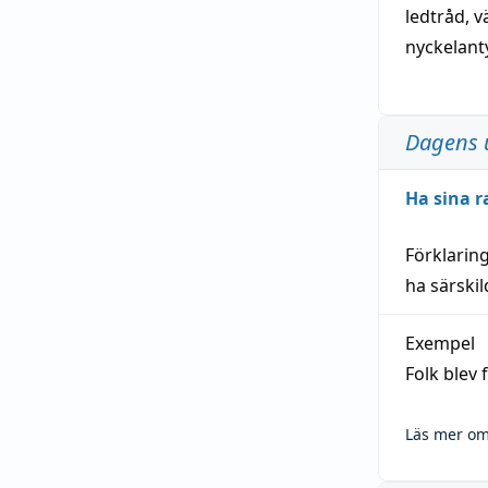
ledtråd
,
v
nyckelant
Dagens 
Ha sina r
Förklarin
ha särski
Exempel
Folk blev
Läs mer om