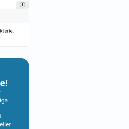
kterie
,
e!
r
iga
d
eller