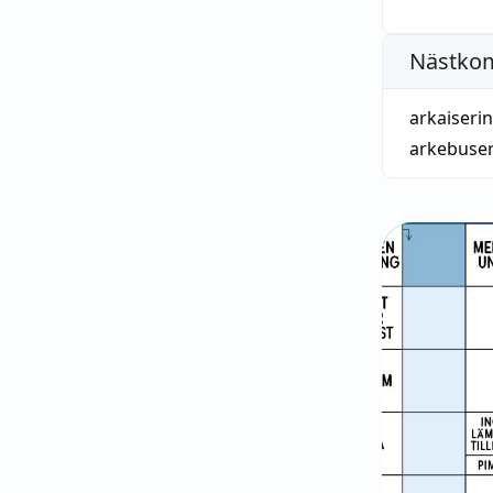
Nästko
arkaiseri
arkebuse