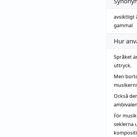
Synonym
avsiktligt
gammal
Hur anv
Språket ä
uttryck.
Men bort
musikerns 
Också de
ambivalen
För musik
seklerna u
kompositi