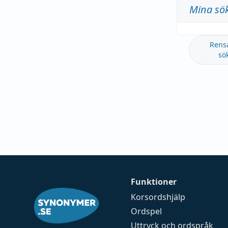
Mina sö
Rens
sö
Funktioner
Korsordshjälp
Ordspel
Uttryck och ordspråk