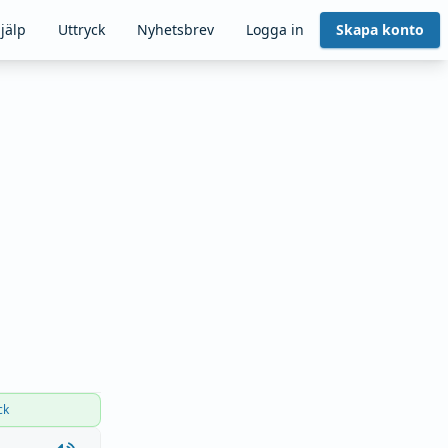
jälp
Uttryck
Nyhetsbrev
Logga in
Skapa konto
ck