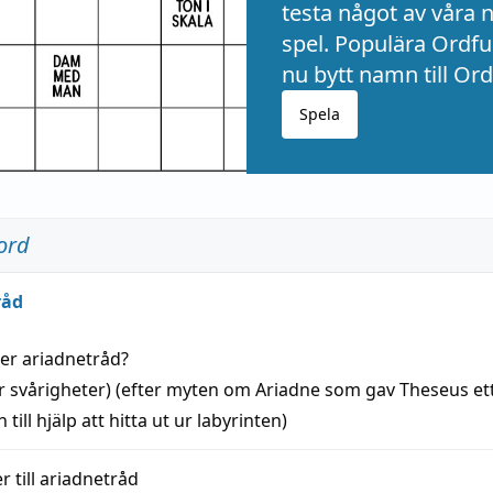
testa något av våra 
spel. Populära Ordful
nu bytt namn till Ord
Spela
ord
råd
der
ariadnetråd
?
r svårigheter) (efter myten om Ariadne som gav Theseus et
 till
hjälp
att
hitta
ut ur labyrinten)
 till
ariadnetråd