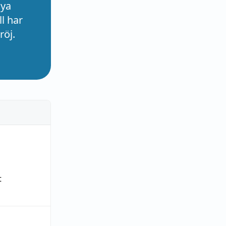
nya
l har
röj.
t