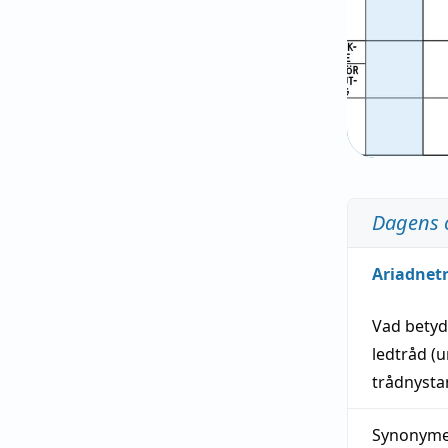
Dagens 
Ariadnet
Vad bety
ledtråd
(u
trådnystan
Synonymer