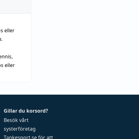
s eller
n
.
nnis,
 eller
Gillar du korsord?
Besök vårt
systerföretag
Tankesport.se
för att