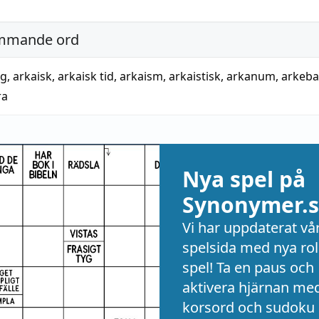
mmande ord
ng
,
arkaisk
,
arkaisk tid
,
arkaism
,
arkaistisk
,
arkanum
,
arkeba
ra
Nya spel på
Synonymer.s
Vi har uppdaterat vå
spelsida med nya rol
spel! Ta en paus och
aktivera hjärnan me
korsord och sudoku 