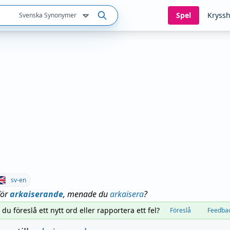
Spel
Kryssh
Svenska Synonymer
sv-en
för
arkaiserande
, menade du
arkaisera
?
l du föreslå ett nytt ord eller rapportera ett fel?
Föreslå
Feedba