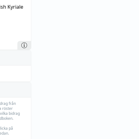
ish Kyriale
idrag från
 röster
vilka bidrag
rdboken.
licka på
edan.