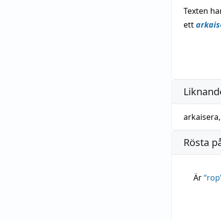
Texten har
ett
arkai
Liknande
arkaisera
Rösta p
Är
“
rop