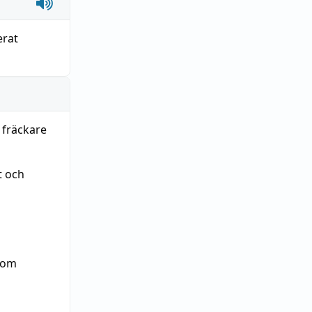
erat
 fräckare
t och
enom