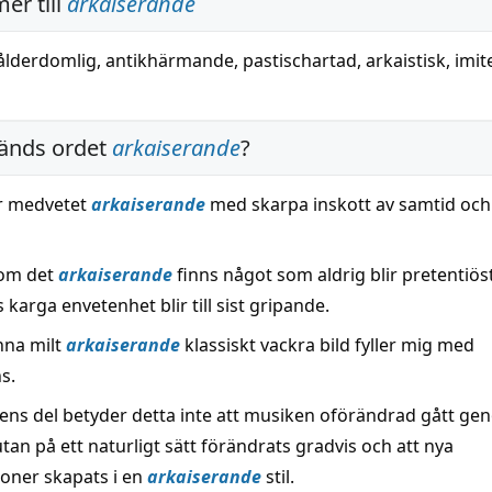
er till
arkaiserande
 ålderdomlig
,
antikhärmande
,
pastischartad
,
arkaistisk
,
imit
änds ordet
arkaiserande
?
r medvetet
arkaiserande
med skarpa inskott av samtid och
om det
arkaiserande
finns något som aldrig blir pretentiös
karga envetenhet blir till sist gripande.
nna milt
arkaiserande
klassiskt vackra bild fyller mig med
s.
ens del betyder detta inte att musiken oförändrad gått g
tan på ett naturligt sätt förändrats gradvis och att nya
oner skapats i en
arkaiserande
stil.