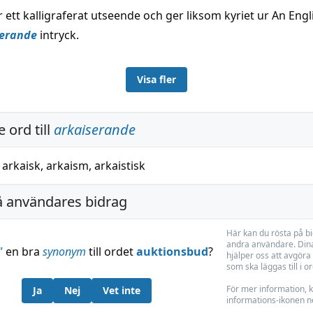
 ett kalligraferat utseende och ger liksom kyriet ur An Engl
serande
intryck.
Visa fler
 ord till
arkaiserande
,
arkaisk
,
arkaism
,
arkaistisk
å användares bidrag
Här kan du rösta på b
andra användare. Dina
”
en bra
synonym
till ordet
auktionsbud
?
hjälper oss att avgöra 
som ska läggas till i o
För mer information, k
Ja
Nej
Vet inte
informations-ikonen n