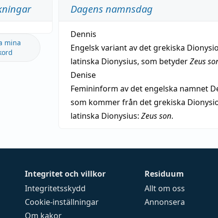
kningar
Dagens namnsdag
Dennis
a mina
Engelsk variant av det grekiska Dionysio
kord
latinska Dionysius, som betyder
Zeus so
Denise
Femininform av det engelska namnet De
som kommer från det grekiska Dionysios
latinska Dionysius:
Zeus son
.
Integritet och villkor
Residuum
Integritetsskydd
Allt om oss
Cookie-inställningar
Annonsera
Om kakor