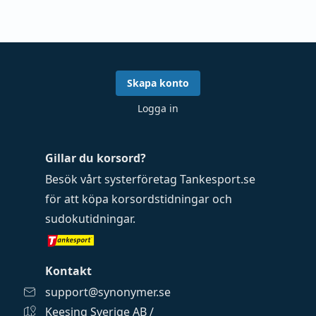
Skapa konto
Logga in
Gillar du korsord?
Besök vårt systerföretag
Tankesport.se
för att köpa
korsordstidningar
och
sudokutidningar
.
Kontakt
support@synonymer.se
Keesing Sverige AB /