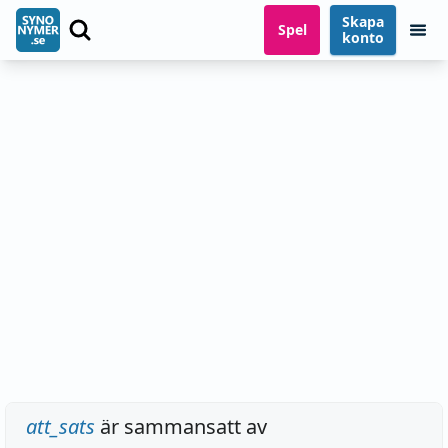
Skapa
Spel
konto
att_sats
är sammansatt av