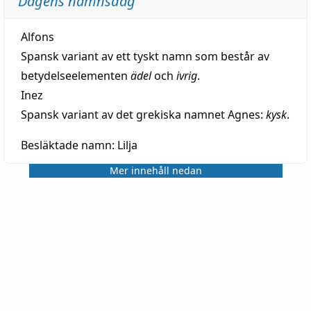
Dagens namnsdag
Alfons
Spansk variant av ett tyskt namn som består av
betydelseelementen
ädel
och
ivrig
.
Inez
Spansk variant av det grekiska namnet Agnes:
kysk
.
Besläktade namn:
Lilja
Mer innehåll nedan