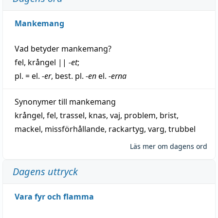
Mankemang
Vad betyder
mankemang
?
fel
,
krångel
||
-et
;
pl. = el.
-er
, best. pl.
-en
el.
-erna
Synonymer till
mankemang
krångel
,
fel
,
trassel
,
knas
,
vaj
,
problem
,
brist
,
mackel
,
missförhållande
,
rackartyg
,
varg
,
trubbel
Läs mer om dagens ord
Dagens uttryck
Vara fyr och flamma