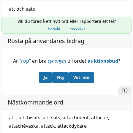
att
och
sats
Vill du föreslå ett nytt ord eller rapportera ett fel?
Föreslå
Feedback
Rösta på användares bidrag
Är
“
rop
”
en bra
synonym
till ordet
auktionsbud
?
Ja
Nej
Vet inte
Nästkommande ord
att.
,
att_bisats
,
att_sats
,
attachment
,
attaché
,
attachéväska
,
attack
,
attackdykare