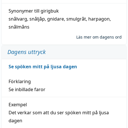
Synonymer till
girigbuk
snålvarg
,
snåljåp
,
gnidare
,
smulgråt
,
harpagon
,
snålmåns
Läs mer om dagens ord
Dagens uttryck
Se spöken mitt på ljusa dagen
Förklaring
Se inbillade faror
Exempel
Det verkar som att du ser spöken mitt på ljusa
dagen