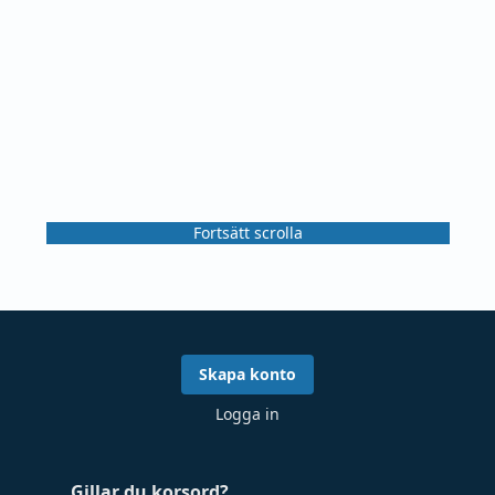
Fortsätt scrolla
Skapa konto
Logga in
Gillar du korsord?