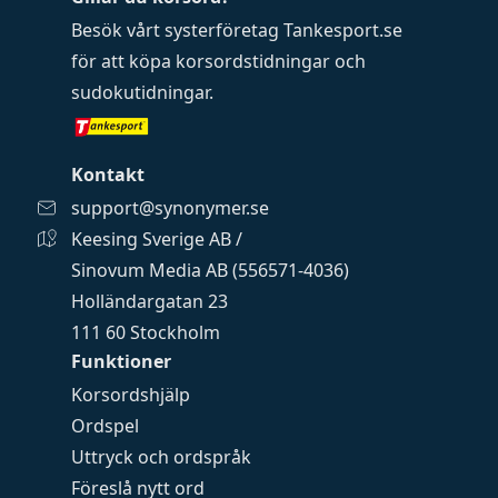
Besök vårt systerföretag
Tankesport.se
för att köpa
korsordstidningar
och
sudokutidningar
.
Kontakt
support@synonymer.se
Keesing Sverige AB /
Sinovum Media AB (556571-4036)
Holländargatan 23
111 60 Stockholm
Funktioner
Korsordshjälp
Ordspel
Uttryck och ordspråk
Föreslå nytt ord