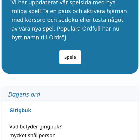
Vi har uppdaterat vår spelsida med nya
roliga spel! Ta en paus och aktivera hjärnan
med korsord och sudoku eller testa något
av våra nya spel. Populära Ordfull har nu
bytt namn till Ordröj.
Spela
Dagens ord
Girigbuk
Vad betyder
girigbuk
?
mycket
snål
person