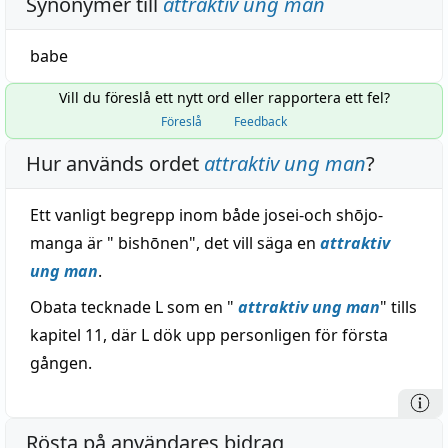
Synonymer till
attraktiv ung man
babe
Vill du föreslå ett nytt ord eller rapportera ett fel?
Föreslå
Feedback
Hur används ordet
attraktiv ung man
?
Ett vanligt begrepp inom både josei-och shōjo-
manga är " bishōnen", det vill säga en
attraktiv
ung man
.
Obata tecknade L som en "
attraktiv ung man
" tills
kapitel 11, där L dök upp personligen för första
gången.
Rösta på användares bidrag