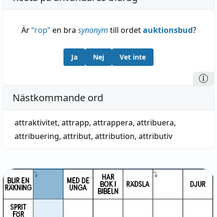
Är
“
rop
”
en bra
synonym
till ordet
auktionsbud
?
Ja
Nej
Vet inte
Nästkommande ord
attraktivitet
,
attrapp
,
attrappera
,
attribuera
,
attribuering
,
attribut
,
attribution
,
attributiv