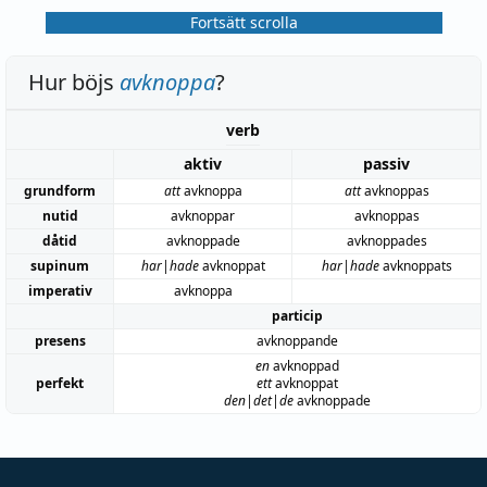
Fortsätt scrolla
Hur böjs
avknoppa
?
verb
aktiv
passiv
grundform
att
avknoppa
att
avknoppas
nutid
avknoppar
avknoppas
dåtid
avknoppade
avknoppades
supinum
har|hade
avknoppat
har|hade
avknoppats
imperativ
avknoppa
particip
presens
avknoppande
en
avknoppad
perfekt
ett
avknoppat
den|det|de
avknoppade