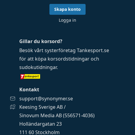
Skapa konto
Logga in
Gillar du korsord?
Besök vårt systerföretag
Tankesport.se
för att köpa
korsordstidningar
och
sudokutidningar
.
Kontakt
support@synonymer.se
Keesing Sverige AB /
Sinovum Media AB (556571-4036)
Holländargatan 23
111 60 Stockholm