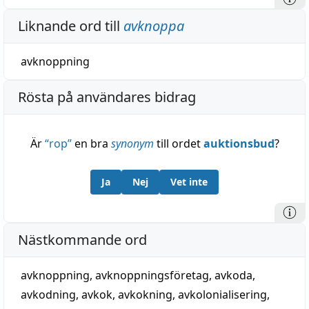
Liknande ord till
avknoppa
avknoppning
Rösta på användares bidrag
Är
“
rop
”
en bra
synonym
till ordet
auktionsbud
?
Ja
Nej
Vet inte
Nästkommande ord
avknoppning
,
avknoppningsföretag
,
avkoda
,
avkodning
,
avkok
,
avkokning
,
avkolonialisering
,