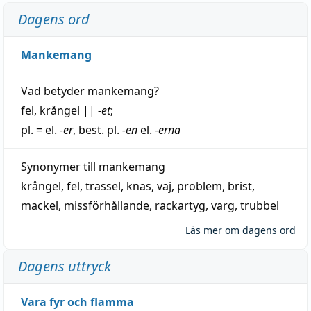
Dagens ord
Mankemang
Vad betyder
mankemang
?
fel
,
krångel
||
-et
;
pl. = el.
-er
, best. pl.
-en
el.
-erna
Synonymer till
mankemang
krångel
,
fel
,
trassel
,
knas
,
vaj
,
problem
,
brist
,
mackel
,
missförhållande
,
rackartyg
,
varg
,
trubbel
Läs mer om dagens ord
Dagens uttryck
Vara fyr och flamma