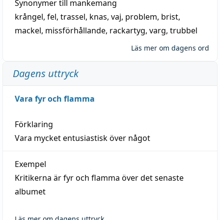
Synonymer till
mankemang
krångel
,
fel
,
trassel
,
knas
,
vaj
,
problem
,
brist
,
mackel
,
missförhållande
,
rackartyg
,
varg
,
trubbel
Läs mer om dagens ord
Dagens uttryck
Vara fyr och flamma
Förklaring
Vara mycket entusiastisk över något
Exempel
Kritikerna är fyr och flamma över det senaste
albumet
Läs mer om dagens uttryck