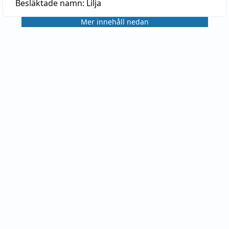
Besläktade namn:
Lilja
Mer innehåll nedan