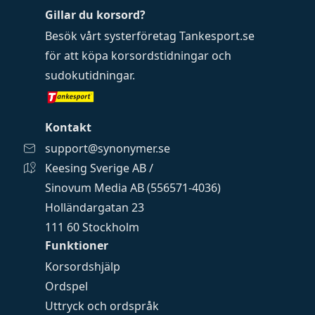
Gillar du korsord?
Besök vårt systerföretag
Tankesport.se
för att köpa
korsordstidningar
och
sudokutidningar
.
Kontakt
support@synonymer.se
Keesing Sverige AB /
Sinovum Media AB (556571-4036)
Holländargatan 23
111 60 Stockholm
Funktioner
Korsordshjälp
Ordspel
Uttryck och ordspråk