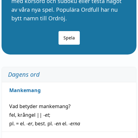
med korsord och sudoku eller testa något
av våra nya spel. Populära Ordfull har nu
bytt namn till Ordröj.
Spela
Dagens ord
Mankemang
Vad betyder
mankemang
?
fel
,
krångel
||
-et
;
pl. = el.
-er
, best. pl.
-en
el.
-erna