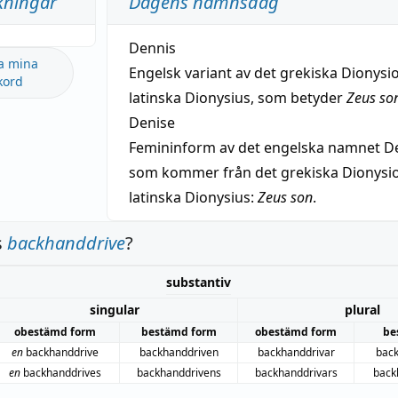
kningar
Dagens namnsdag
Dennis
a mina
Engelsk variant av det grekiska Dionysio
kord
latinska Dionysius, som betyder
Zeus so
Denise
Femininform av det engelska namnet De
som kommer från det grekiska Dionysios
latinska Dionysius:
Zeus son
.
s
backhanddrive
?
substantiv
singular
plural
obestämd form
bestämd form
obestämd form
be
en
backhanddrive
backhanddriven
backhanddrivar
bac
en
backhanddrives
backhanddrivens
backhanddrivars
back