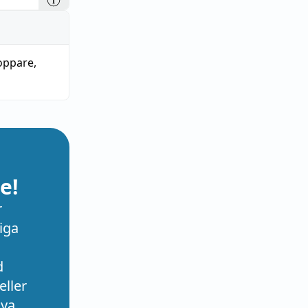
oppare
,
e!
r
iga
d
eller
nya