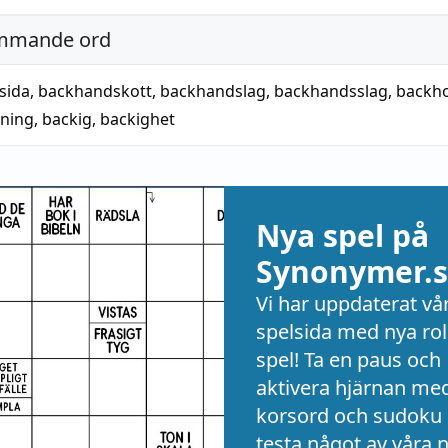
mmande ord
sida
,
backhandskott
,
backhandslag
,
backhandsslag
,
backh
ning
,
backig
,
backighet
Nya spel på
Synonymer.s
Vi har uppdaterat vå
spelsida med nya rol
spel! Ta en paus och
aktivera hjärnan me
korsord och sudoku 
testa något av våra 