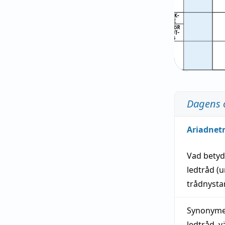
Dagens 
Ariadnet
Vad bety
ledtråd
(u
trådnystan
Synonymer
ledtråd
,
v