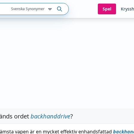
Spel
Kryssh
Svenska Synonymer
änds ordet
backhanddrive
?
ämsta vapen är en mycket effektiv enhandsfattad
backhan