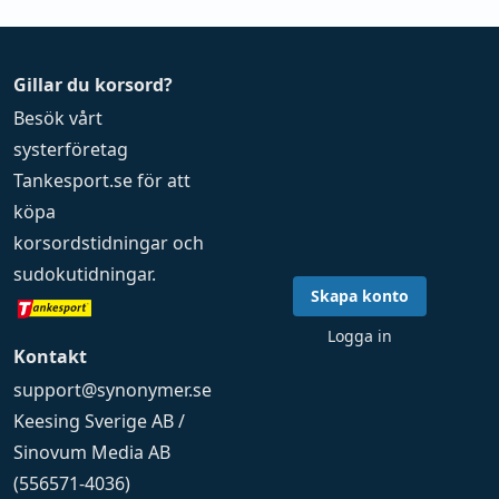
Gillar du korsord?
Besök vårt
systerföretag
Tankesport.se
för att
köpa
korsordstidningar
och
sudokutidningar
.
Skapa konto
Logga in
Kontakt
support@synonymer.se
Keesing Sverige AB /
Sinovum Media AB
(556571-4036)