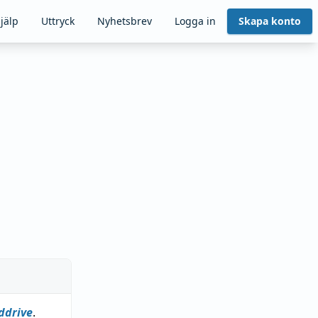
jälp
Uttryck
Nyhetsbrev
Logga in
Skapa konto
ddrive
.