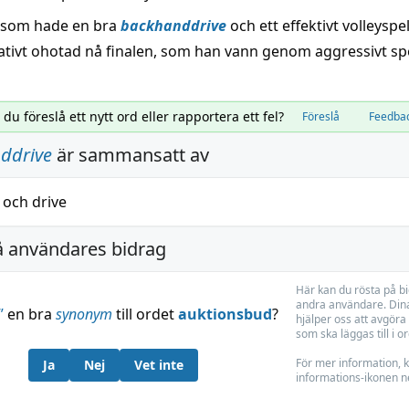
 som hade en bra
backhanddrive
och ett effektivt volleyspe
lativt ohotad nå finalen, som han vann genom aggressivt spe
l du föreslå ett nytt ord eller rapportera ett fel?
Föreslå
Feedba
ddrive
är sammansatt av
och
drive
å användares bidrag
Här kan du rösta på b
andra användare. Dina
”
en bra
synonym
till ordet
auktionsbud
?
hjälper oss att avgöra 
som ska läggas till i o
För mer information, k
Ja
Nej
Vet inte
informations-ikonen n