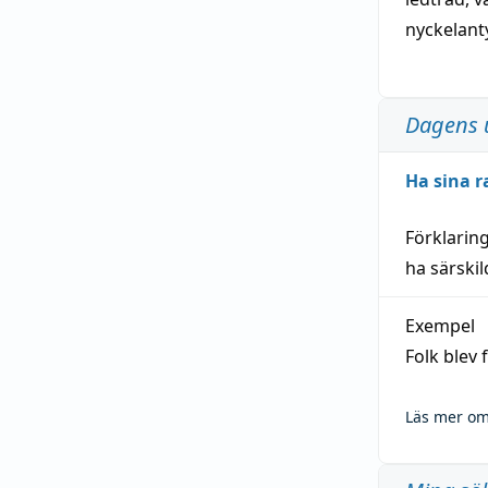
nyckelant
Dagens 
Ha sina r
Förklarin
ha särski
Exempel
Folk blev
Läs mer om