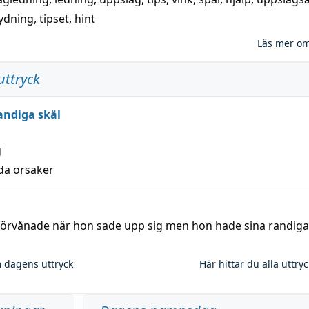
ydning,
tipset
,
hint
Läs mer o
uttryck
andiga skäl
g
lda orsaker
 förvånade när hon sade upp sig men hon hade sina randiga
 dagens uttryck
Här hittar du alla uttry