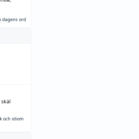
m dagens ord
 skäl
ck och idiom