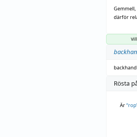
Gemmell,
därför re
Vil
backhan
backhand
Rösta p
Är
“
rop