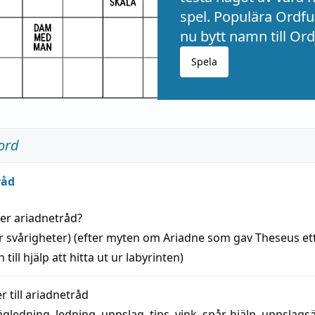
spel. Populära Ordful
nu bytt namn till Ord
Spela
ord
råd
der
ariadnetråd
?
r svårigheter) (efter myten om Ariadne som gav Theseus et
 till
hjälp
att
hitta
ut ur labyrinten)
 till
ariadnetråd
ägledning
,
ledning
,
uppslag
,
tips
,
vink
,
spår
,
hjälp
,
uppslags