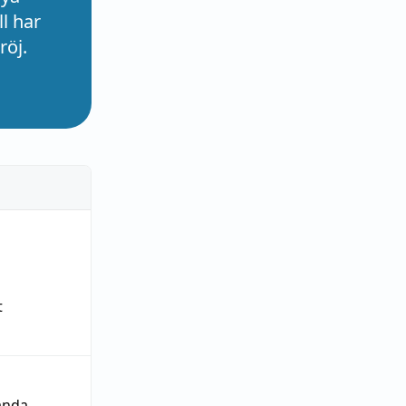
l har
röj.
t
ända
,