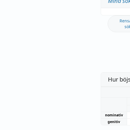
Mina sö
Rens
sö
Hur böj
nominativ
genitiv