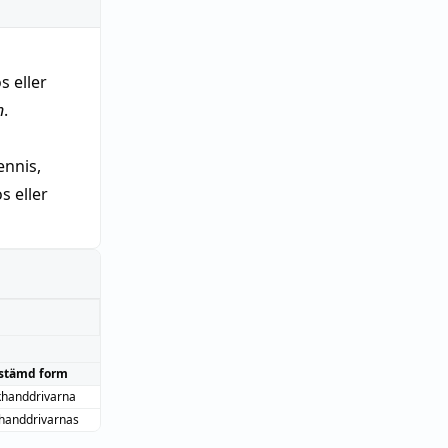
s eller
n
.
nnis,
 eller
stämd form
khanddrivarna
handdrivarnas