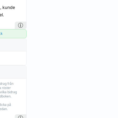
l, kunde
l.
ck
idrag från
 röster
vilka bidrag
rdboken.
licka på
edan.