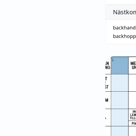
Nästko
backhand
backhopp