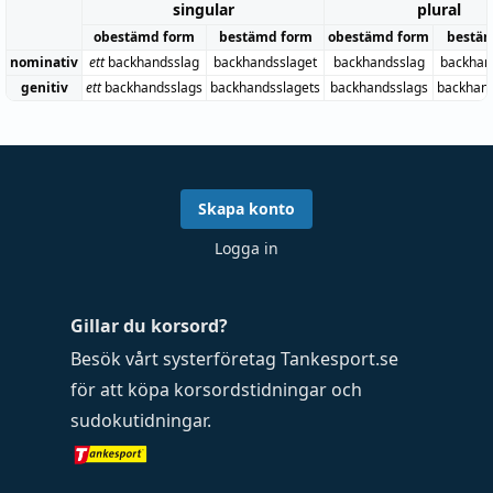
singular
plural
obestämd form
bestämd form
obestämd form
bestä
nominativ
ett
backhandsslag
backhandsslaget
backhandsslag
backhan
genitiv
ett
backhandsslags
backhandsslagets
backhandsslags
backhan
Skapa konto
Logga in
Gillar du korsord?
Besök vårt systerföretag
Tankesport.se
för att köpa
korsordstidningar
och
sudokutidningar
.