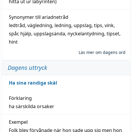
hitta
ut ur labyrinten)
Synonymer till
ariadnetråd
ledtråd
,
vägledning
,
ledning
,
uppslag
,
tips
,
vink
,
spår
,
hjälp
,
uppslagsända
, nyckelantydning,
tipset
,
hint
Läs mer om dagens ord
Dagens uttryck
Ha sina randiga skäl
Förklaring
ha särskilda orsaker
Exempel
Folk blev förvånade när hon sade upp sig men hon