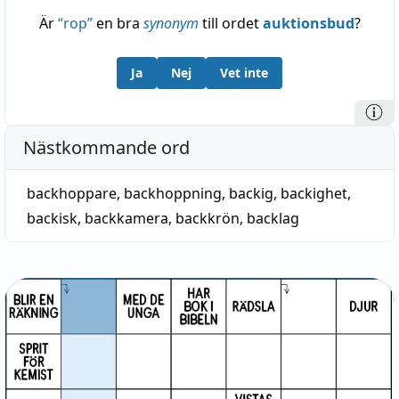
Är
“
rop
”
en bra
synonym
till ordet
auktionsbud
?
Ja
Nej
Vet inte
Nästkommande ord
backhoppare
,
backhoppning
,
backig
,
backighet
,
backisk
,
backkamera
,
backkrön
,
backlag