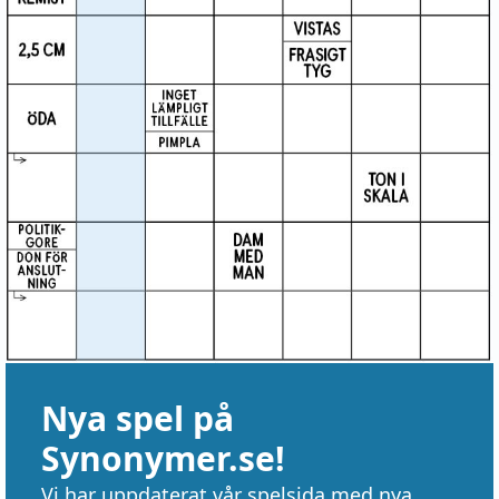
Nya spel på
Synonymer.se!
Vi har uppdaterat vår spelsida med nya