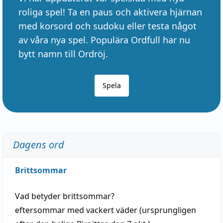
roliga spel! Ta en paus och aktivera hjärnan
med korsord och sudoku eller testa något
av våra nya spel. Populära Ordfull har nu
bytt namn till Ordröj.
Spela
Dagens ord
Brittsommar
Vad betyder
brittsommar
?
eftersommar
med
vackert
väder
(
ursprungligen