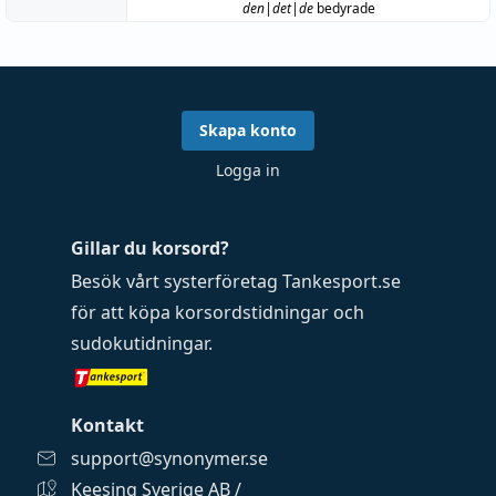
den|det|de
bedyrade
Skapa konto
Logga in
Gillar du korsord?
Besök vårt systerföretag
Tankesport.se
för att köpa
korsordstidningar
och
sudokutidningar
.
Kontakt
support@synonymer.se
Keesing Sverige AB /