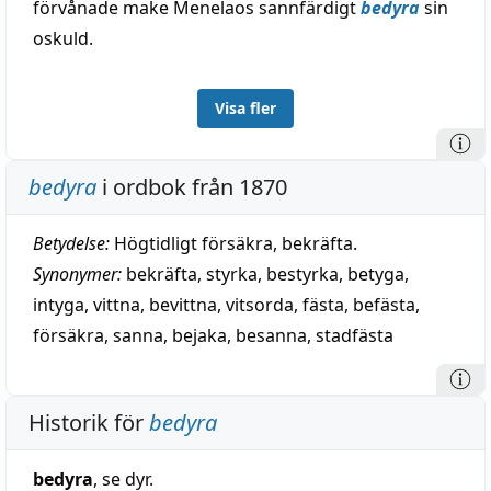
förvånade make Menelaos sannfärdigt
bedyra
sin
oskuld.
Visa fler
bedyra
i ordbok från 1870
Betydelse:
Högtidligt försäkra, bekräfta.
Synonymer:
bekräfta
,
styrka
,
bestyrka
,
betyga
,
intyga
,
vittna
,
bevittna
,
vitsorda
,
fästa
,
befästa
,
försäkra
,
sanna
,
bejaka
,
besanna
,
stadfästa
Historik för
bedyra
bedyra
, se dyr.