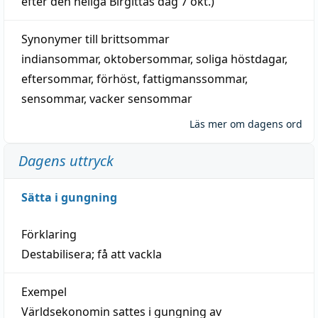
efter den heliga Birgittas
dag
7 okt.)
Synonymer till
brittsommar
indiansommar
,
oktobersommar
,
soliga höstdagar
,
eftersommar
,
förhöst
,
fattigmanssommar
,
sensommar
,
vacker sensommar
Läs mer om dagens ord
Dagens uttryck
Sätta i gungning
Förklaring
Destabilisera; få att vackla
Exempel
Världsekonomin sattes i gungning av