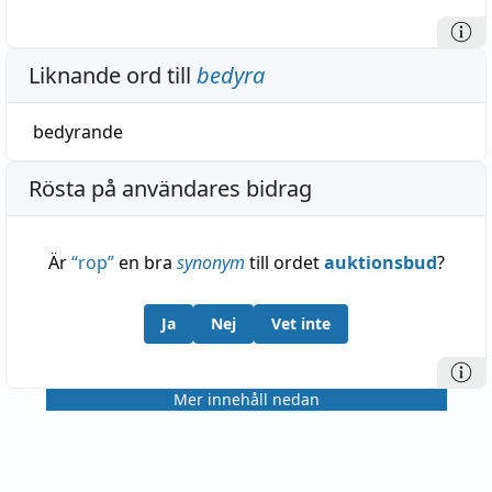
Liknande ord till
bedyra
bedyrande
Rösta på användares bidrag
Är
“
rop
”
en bra
synonym
till ordet
auktionsbud
?
Ja
Nej
Vet inte
Mer innehåll nedan