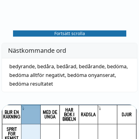
Fortsätt scrolla
Nästkommande ord
bedyrande
,
bedåra
,
bedårad
,
bedårande
,
bedöma
,
bedöma alltför negativt
,
bedöma onyanserat
,
bedöma resultatet